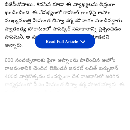
బీజేపీతోపాటు.. శివసేన కూడా ఈ వ్యాఖ్యలను తీవ్రంగా
ఖండించింది. ఈ నేపథ్యంలో రాహుల్ గాంధీపై అసోం
ముఖ్యమంత్రి హిమంత బిస్వా శర్మ శనివారం మండిపడ్డారు.
స్వాతంత్య పోరాటంలో సావర్కర్ సహకారాన్ని ప్రశ్నించడం
పాపమనీ, ఆ పాపాన్ని రాహుల్ గాంధీ చేయకూడదని
Read Full Article
అన్నారు.
600 సంవత్సరాలకు పైగా అస్సాంను పాలించిన అహోం
రాజవంశానికి చెందిన లెజెండరీ జనరల్ లచిత్ బర్ఫుకాన్
400వ వార్షికోత్సవం సందర్భంగా దేశ రాజధానిలో జరిగిన
కార్యక్రమంలో సీఎం హిమంత బిస్వా శర్మ హాజరయ్యారు. ఈ
సందర్భంగా అసోం సీఎం మాట్లాడుతూ.. మొఘలులు
ఈశాన్య, దక్షిణ భారతదేశాన్ని ఎప్పటికీ జయించలేరని,
LATEST VIDEOS
చరిత్రను తిరగరాయాల్సిన అవసరం ఉందని అన్నారు.
వామపక్ష చరిత్రకారులు మొఘల్ చక్రవర్తుల చరిత్రను
వక్రీకరించి..ఈశాన్య భారతదేశాన్ని, అస్సాంను