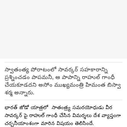
స్వాతంత్య పోరాటంలో సావర్కర్ సహకారాన్ని
ప్రశ్నించడం పాపమనీ, ఆ పాపాన్ని రాహుల్ గాంధీ
చేయకూడదని అసోం ముఖ్యమంత్రి హిమంత బిస్వా
శర్మ అన్నారు.
భారత్ జోడో యాత్రలో సాతంత్ర్య సమరయోధుడు వీర
సావర్కర్ పై రాహుల్ గాంధీ చేసిన విమర్శలు దేశ వ్యాప్తంగా
చర్చనీయాంశంగా మారిన విషయం తెలిసిందే.