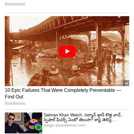
బంగాళాఖాతంలో అల్పపీడనం...ఇక ఏపీలో
దంచుడే | Asianet News Telugu