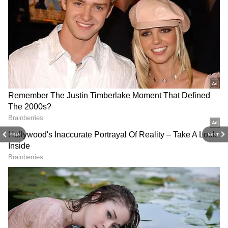
RECOMMENDED STORIES
PREV
NEXT
అంతకుముందు.. గురువారం నాడు'భారత్ జోడో యాత్ర'లో
రాహుల్ గాంధీ మీడియా సమావేశంలో మాట్లాడుతూ..
సావర్కర్ బ్రిటిష్ వారికి రాసిన లేఖను చదివి..మహాత్మా
గాంధీ, జవహర్‌లాల్ వంటి నాయకులను కాషాయ
సిద్ధాంతకర్త (సావర్కర్) మోసం చేశారని పేర్కొన్నారు. నెహ్రూ
, సర్దార్ వల్లభ్ భాయ్ పటేల్ స్వాతంత్ర్యానికి ముందు బ్రిటిష్