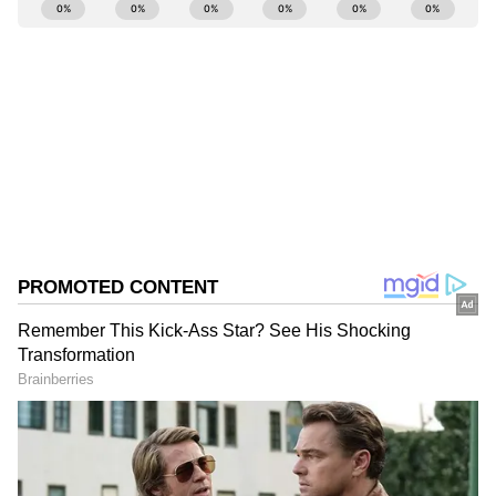
ABOUT THE AUTHOR
Sreeharsha Gopagani
SG
Follow Us