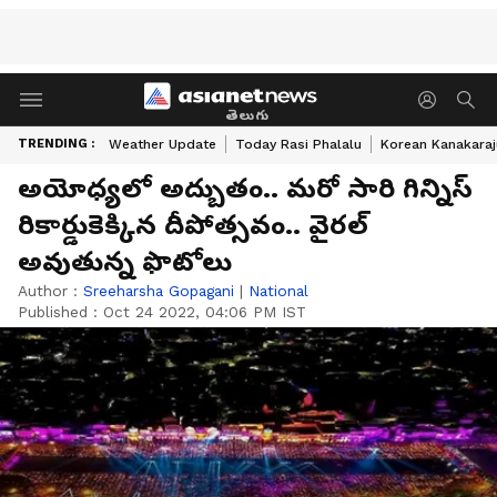
తెలుగు
TRENDING :
Weather Update
Today Rasi Phalalu
Korean Kanakaraj
అయోధ్యలో అద్బుతం.. మరో సారి గిన్నిస్
రికార్డుకెక్కిన దీపోత్సవం.. వైరల్
అవుతున్న ఫొటోలు
Author :
Sreeharsha Gopagani
|
National
Published :
Oct 24 2022, 04:06 PM IST