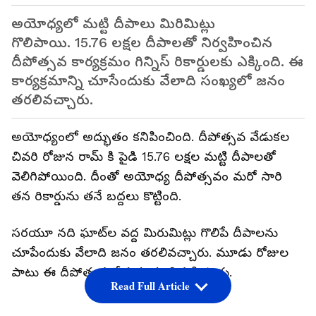
అయోధ్యలో మట్టి దీపాలు మిరిమిట్లు
గొలిపాయి. 15.76 లక్షల దీపాలతో నిర్వహించిన
దీపోత్సవ కార్యక్రమం గిన్నిస్ రికార్డులకు ఎక్కింది. ఈ
కార్యక్రమాన్ని చూసేందుకు వేలాది సంఖ్యలో జనం
తరలివచ్చారు.
అయోధ్యంలో అద్భుతం కనిపించింది. దీపోత్సవ వేడుకల
చివరి రోజున రామ్ కి పైడి 15.76 లక్షల మట్టి దీపాలతో
వెలిగిపోయింది. దీంతో అయోధ్య దీపోత్సవం మరో సారి
తన రికార్డును తనే బద్దలు కొట్టింది.
సరయూ నది ఘాట్‌ల వద్ద మిరుమిట్లు గొలిపే దీపాలను
చూపేందుకు వేలాది జనం తరలివచ్చారు. మూడు రోజుల
పాటు ఈ దీపోత్సవ వేడుకలను నిర్వహిస్తారు.
Read Full Article