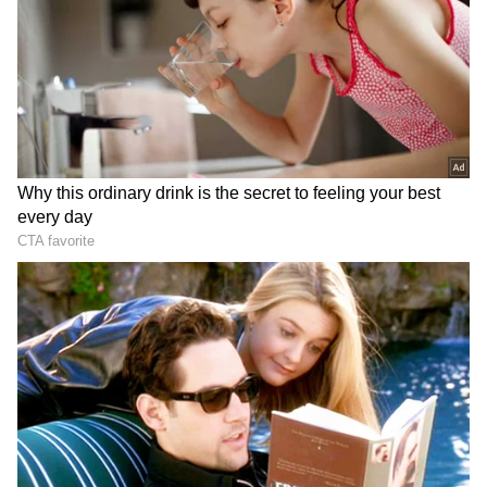
గుజరాత్‌లో వింత ఘటన అలల్లా
డాలర్లు వస్తాయి కానీ...
ఎగసి పడుతున్న బావి నీళ్లు |
అమెరికాలో అందరి బతుకూ ఇదే!
Virparada village | Gujarat
| US vs India Minimum
mysterious well
Wage | Asianet News Telugu
LATEST VIDEOS
చీరను నేసిన సీఎం చంద్రబాబు | CM
Chandrababu Chirala tour | Asianet
Telugu
బంగాళాఖాతంలో అల్పపీడనం...ఇక ఏపీలో
దంచుడే | Asianet News Telugu