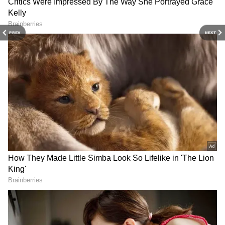
PREV
NEXT
Kalki bhagwan: ఈ ఫొటోలో
PM Modi: కేవ‌లం ప్ర‌శ్నించ‌డ‌మే
ఉంది ఎవ‌రో గుర్తు ప‌ట్టారా.?
కాదు.. దేశ యువ‌త‌కు ప్ర‌ధాని
ఇంత‌కీ వీళ్లు ఏమై పోయారు.?
మోదీ సూచన