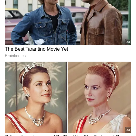
DOWNLOAD APP
చరిత్ర సృష్టించే ఈ వేడుకలను చూసేందుకు ప్రధాని నరేంద్ర
మోడీ, ఉత్తరప్రదేశ్ ముఖ్యమంత్రి యోగి ఆదిత్యనాథ్,
గవర్నర్ ఆనందీబెన్ పటేల్, ఇతర రాష్ట్ర మంత్రులు
హాజరయ్యారు.
RECOMMENDED STORIES