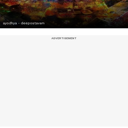
ayodhya - deepostavam