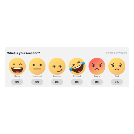
ఉన్నాయి. అంబేద్కర్ తన అనుచరులతో కలిసి బౌద్ధాన్ని
స్వీకరించిన అక్టోబర్ 5వ తేదీనే ధమ్మ పరివర్తన్ దిన్ అని
పేర్కొంటారు. ప్రతి యేటా అక్టోబర్ 5వ తేదీన ఓ కార్యక్రమం
నిర్వహిస్తుంటారు.
ఈ ప్రతిజ్ఞలో భాగంగా ఆప్ మంత్రి కూడా వేలాది మందితో
కలిసి ఈ ప్రతిజ్ఞలు చేశారు. ‘నాకు బ్రహ్మ, విష్ణు, మహేశ్వరలో
విశ్వాసం లేదు. వారిని పూజించను’ అని మంత్రి అనడం
వీడియోలో వినిపిస్తున్నది.
ABOUT THE AUTHOR
Mahesh K
MK
Follow Us