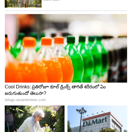
మతాన్నే అనుసరించాలని నన్ను ఎవరు బలవంతం
చేయజాలరు’ అని గౌతమ్ దీటైన జవాబు ఇచ్చారు.
ఈ కార్యక్రమాన్ని జై భీమ్ మిషన్ అనే సంస్థ నిర్వహించింది.
ఇందులో సుమారు ఏడు వేల మంది (అందులో ప్రధానంగా
దళితులు) బౌద్ధ మతాన్ని స్వీకరించారు. ఈ కార్యక్రమంలో
బీఆర్ అంబేద్కర్ ముని మనవడు రాజ‌రత్న అంబేద్కర్
కూడా హాజరయ్యారు.