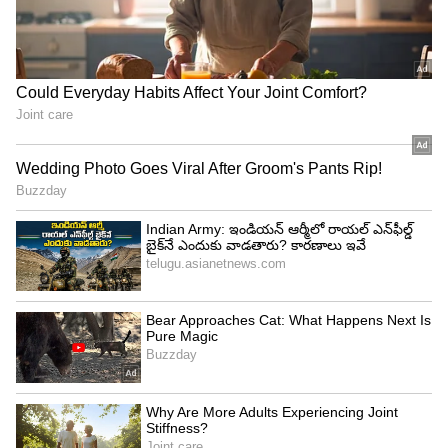
దీనికీ ఆప్ మంత్రి సమాధానం ఇచ్చారు. బుద్ధిజంలో నాకు
నమ్మకం ఉన్నదని, ఒక మతాన్ని కచ్చితంగా
అవలంభించాలని ఎవరూ బలవంతపెట్టలేరు అని
పేర్కొన్నారు. ‘కులం ఆధారంగా రాజకీయాలు చేసే వారు
ద్రోహులు. వారికి మరే ఇతర అజెండా ఉండదు. ఒక మతంపై
వారికి ప్రత్యేక హక్కులు ఉన్నాయని వారు భావిస్తారు. ఆప్
వర్కర్లు ఎందుకు ఆలయాలకు వెళతారని
వారు అడుగుతున్నారు. వాళ్లకు ఆ మతంలో నమ్మకం
ఉన్నది కాబట్టి వెళతారు. నాకు బుద్ధిజంలో నమ్మకం ఉన్నది.
నేను అక్కడికి వెళతాను. అంతేకానీ, ప్రత్యేకించిన ఒక