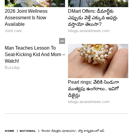
HOME
NATIONAL
‘హిందూ దేవుళ్లను పూజించను’.. బౌద్ధ కార్యక్రమంలో ఆప్ మంత్రి ప్రతిజ్ఞ.. వివాదం రేపిన వీడియో