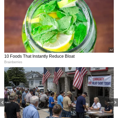
ఈ వీడియోను బీజేపీ ఢిల్లీ విభాగం ట్విట్టర్‌లో పోస్టు చేసి
RECOMMENDED STORIES
ఆప్ పై విరుచుకుపడింది. ఇందుకు సదరు ఆప్ మంత్రి కూడా
కౌంటర్ ఇచ్చారు.
‘ఆప్ మంత్రులు అల్లర్లు సృష్టించే ప్రయత్నం చేస్తున్నారు. ఆ
PREV
NEXT
మంత్రిని వెంటనే పార్టీ నుంచి తొలగించాలి. ఆయనకు
వ్యతిరేకంగా మేం ఫిర్యాదు ఇస్తున్నాం’ బీజేపీ ఎంపీ మనోజ్