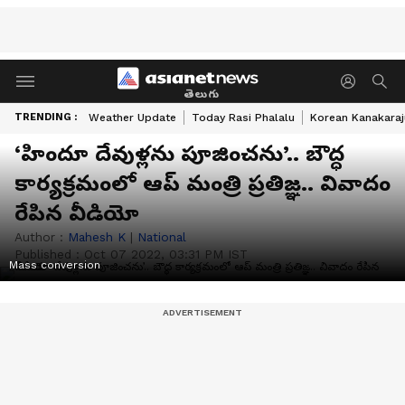
తెలుగు
TRENDING :
Weather Update
Today Rasi Phalalu
Korean Kanakaraj
‘హిందూ దేవుళ్లను పూజించను’.. బౌద్ధ
కార్యక్రమంలో ఆప్ మంత్రి ప్రతిజ్ఞ.. వివాదం
రేపిన వీడియో
Author :
Mahesh K
|
National
Published :
Oct 07 2022, 03:31 PM IST
Mass conversion