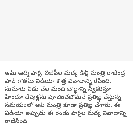
ఆమ్ ఆద్మీ పార్టీ, బీజేపీల మధ్య ఢిల్లీ మంత్రి రాజేంద్ర
పాల్ గౌతమ్ వీడియో కొత్త వివాదాన్ని రేపింది.
సుమారు ఏడు వేల మంది బౌద్ధాన్ని స్వీకరిస్తూ
హిందూ దేవుళ్లను పూజించబోమనే ప్రతిజ్ఞ చేస్తున్న
సమయంలో ఆప్ మంత్రి కూడా ప్రతిజ్ఞ చేశారు. ఈ
వీడియో ఇప్పుడు ఈ రెండు పార్టీల మధ్య వివాదాన్ని
రాజేసింది.