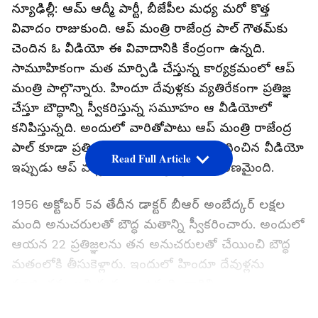
న్యూఢిల్లీ: ఆమ్ ఆద్మీ పార్టీ, బీజేపీల మధ్య మరో కొత్త
వివాదం రాజుకుంది. ఆప్ మంత్రి రాజేంద్ర పాల్ గౌతమ్‌కు
చెందిన ఓ వీడియో ఈ వివాదానికి కేంద్రంగా ఉన్నది.
సామూహికంగా మత మార్పిడి చేస్తున్న కార్యక్రమంలో ఆప్
మంత్రి పాల్గొన్నారు. హిందూ దేవుళ్లకు వ్యతిరేకంగా ప్రతిజ్ఞ
చేస్తూ బౌద్ధాన్ని స్వీకరిస్తున్న సమూహం ఆ వీడియోలో
కనిపిస్తున్నది. అందులో వారితోపాటు ఆప్ మంత్రి రాజేంద్ర
పాల్ కూడా ప్రతిజ్ఞ చేశారు. ఇందుకు సంబంధించిన వీడియో
Read Full Article
ఇప్పుడు ఆప్ వర్సెస్ బీజేపీ వ్యాఖ్యలకు కారణమైంది.
1956 అక్టోబర్ 5వ తేదీన డాక్టర్ బీఆర్ అంబేద్కర్ లక్షల
మంది అనుచరులతో బౌద్ధ మతాన్ని స్వీకరించారు. అందులో
ఆయన 22 ప్రతిజ్ఞలను తన అనుచరులతో చేయించి బౌద్ధ
మతంలోకి తీసుకెళ్లారు. ఇందులో హిందూ దేవుళ్లను
పూజించను అని స్పష్టంగా ఉన్నది. వారిని
దేవుళ్లుగా గుర్తించబోమని, వారిని పూజించబోమనే ప్రతిజ్ఞలు
LATEST VIDEOS