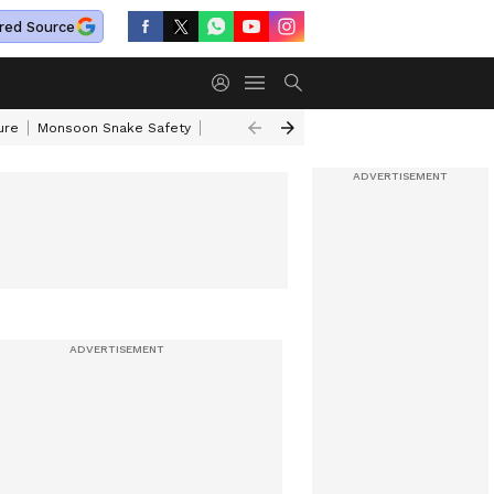
red Source
ure
Monsoon Snake Safety
Akkineni Nageswara Rao
IRCTC Tour Pac