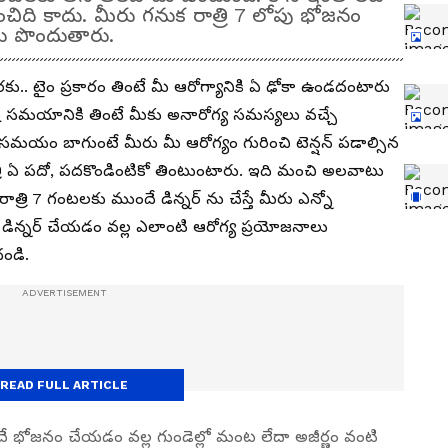
చిది కాదు. మీరు గనుక రాత్రి 7 లోపు భోజనం
లను పొందుతారు.
ం వరకు.. టైం ప్రకారం తింటే మీ ఆరోగ్యానికి ఏ ఢోకా ఉండదంటారు
ష్ట సమయానికి తింటే మీకు అనారోగ్య సమస్యలు వచ్చే
యం బాగుంటే మీరు మీ ఆరోగ్యం గురించి టెన్షన్ పడాల్సిన
ి ఏ పదో, పదకొండింటికో తింటుంటారు. ఇది మంచి అలవాటు
ాత్రి 7 గంటలకు ముందే డిన్నర్ ను చేస్తే మీరు ఎన్నో
 డిన్నర్ చేయడం వల్ల ఎలాంటి ఆరోగ్య ప్రయోజనాలు
దండి.
READ FULL ARTICLE
దే భోజనం చేయడం వల్ల గుండెల్లో మంట లేదా అజీర్ణం వంటి