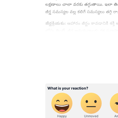
లక్షణాలు చాలా వరకు తగ్గుతాయి. ఇలా తిం
జీర్ణ సమస్యల వల్ల కలిగే సమస్యలు తగ్గి రాత
జీర్ణక్రియకు:
ఆహారం జీర్ణం కావడానికి శక్తి
లోపు తింటే జీర్ణ అవయవాలకు రక్త ప్రవా
శరీరం ఆహారాన్ని సమర్థవంతంగా జీర్ణం చేస్త
అవసరమైన సమయం కూడా దొరుకుతుంది. ఇది మ
ABOUT THE AUTHOR
మొత్తం శ్రేయస్సు, శక్తిని మెరుగుపరుస్తుంది.
Shivaleela Rajamoni
SR
శివలీలకు ప్రింట్, డిజిటల్ జర్నలిజ
పేపర్ తో తన కెరీర్ ను ప్రారంభించారు
సంపాదించారు. ఉస్మానియా యూనివర్సిటీ
నుంచి డిప్లొమాను పొందారు. 2021వ సంవత్సరం నుంచి ఏషియానెట్ న్యూస్ తెలుగులో సబ్ ఎడిటర్ గా
పనిచేస్తున్నారు. లైఫ్ స్టైల్ కేటగిరీ లో భక్తి, ఆరోగ్యం, ఉమెన్, ఫుడ్, పేరెంటింగ్ మొదలైన వాటిపై కథనాలు
రాస్తుంటారు.