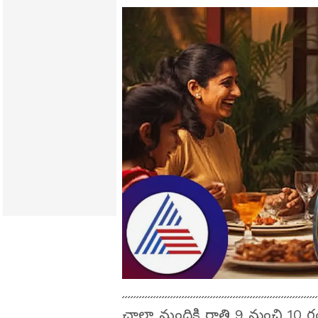
చాలా మందికి రాత్రి 9 నుంచి 10