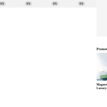
పు డిన్నర్ చేసే అలవాటున్న వ్యక్తులను అతిగా ఆకలి కాదు.
ారం తినాలనే ఆసక్తి పెరుగుతుంది. ఈ పద్దతిని ఫాలో
 లోపు తిని రాత్రి 10 గంటల లోపు పడుకునే వ్యక్తులు బరువు
 బరువు ఉన్నవారు ఈ పద్దతిని పాటిస్తే చాలా సులువుగా
గే కేలరీలు తీసుకోవడం కూడా తగ్గుతుంది. ఇది మిమ్మల్ని
రాత్రి 7 గంటల లోపు తినడం అలవాటు చేసుకుంటే డయాబెటీస్
ియంత్రించాలనుకునే, సాయంత్రం మందులపై ఆధారపడేవారికి