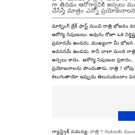
గా తినడం ఆరోగ్యానికి అస్సలు మం
చేసేస్తే మాత్రం ఎన్నో ప్రయోజనా
మార్నింగ్ బ్రేక్ ఫాస్ట్ నుంచి రాత్రి భోజన
ఆరోగ్య నిపుణులు. అవును రోజూ ఒక నిర్ధి
ప్రమాదమే ఉండదు. ముఖ్యంగా మీ భోజన సమ
అవసరమే ఉండదు. కానీ చాలా మంది రాత్ర
అస్సలు కాదు. ఆరోగ్య నిపుణుల ప్రకారం.. ర
ప్రయోజనాలను పొందుతారు. రాత్రి 7 లోపు
కలుగుతాయో ఇప్పుడు తెలుసుకుందాం ప
గ్యాస్ట్రిక్ సమస్య:
రాత్రి 7 గంటలకు ముం