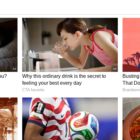
ాలా ప్రయోజనకరంగా ఉంటుంది. దీనివల్ల రాత్రంతా రక్తంలో