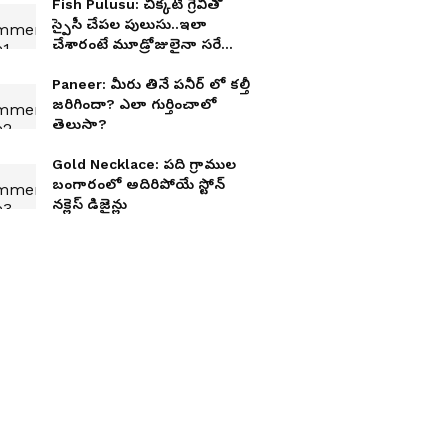
Fish Pulusu: చిక్కటి గ్రేవీతో
స్పైసీ చేపల పులుసు..ఇలా
చేశారంటే మూడ్రోజులైనా సరే
లాగించేస్తారు!
Paneer: మీరు తినే పనీర్ లో కల్తీ
జరిగిందా? ఎలా గుర్తించాలో
తెలుసా?
Gold Necklace: పది గ్రాముల
బంగారంలో అదిరిపోయే స్టోన్
నక్లెస్ డిజైన్లు