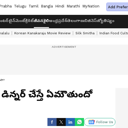
Prabha
Telugu
Tamil
Bangla
Hindi
Marathi
MyNation
Add Prefer
ంటర్‌టైన్‌మెంట్
క్రికెట్
జీవనశైలి
ఆంధ్రప్రదేశ్
తెలంగాణ
బిజినెస్
జ్యోతిష్యం
halalu
Korean Kanakaraju Movie Review
Silk Smitha
Indian Food Cult
ుసా?
డిన్నర్ చేస్తే ఏమౌతుందో
Follow Us