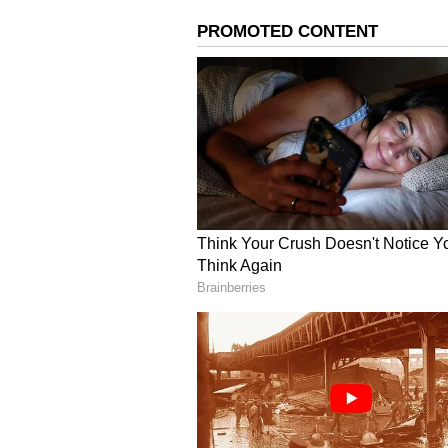
రాత్రి 7 గంటలకు ముందు భోజనం చేయడం చ
చక్కెర స్థాయిలు నియంత్రణలో ఉంటాయి.