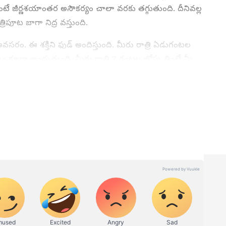
టే జీర్ణశయాంతర అసౌకర్యం చాలా వరకు తగ్గుతుంది. దీనివల్ల
్రిపూట బాగా నిద్ర వస్తుంది.
 అవసరం. ఈ శక్తిని ఫుడ్ అందిస్తుంది. మీరు రాత్రి ఏడుగంటల
హం కూడా అందుతుంది. మీరు రాత్రి 7 గంటల లోపు తింటే మీ
ుంది. అలాగే మీరు నిద్రపోవడానికి మిమ్మల్ని సిద్దం చేయడానికి
ీ శరీరం జీర్ణ ప్రక్రియలను మెరుగుపరుస్తుంది. ఇది మీ
ం రంగాల్లో 8 సంవత్సరాల అనుభవం ఉంది. నవతెలంగాణ తెలుగు న్యూస్
. పలు సంస్థల్లో పని చేసిన విశిష్ట అనుభవంతో పాటు మంచిపేరు
 నుంచి పోస్ట్ గ్రాడ్యుయేషన్ ను, నవతెలంగాణ జర్నలిజం కాలేజీ