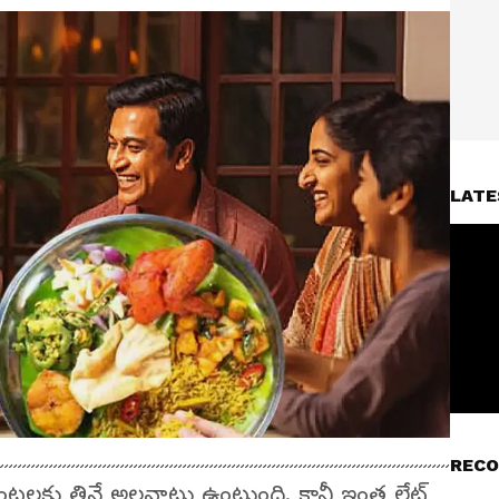
LATE
RECO
 గంటలకు తినే అలవాటు ఉంటుంది. కానీ ఇంత లేట్