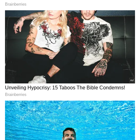
LATEST VIDEOS
చీరను నేసిన సీఎం చంద్రబాబు | CM
Chandrababu Chirala tour | Asianet
Telugu
బంగాళాఖాతంలో అల్పపీడనం...ఇక ఏపీలో
దంచుడే | Asianet News Telugu