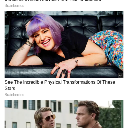
దాన్ని మైక్రోవేవ్లో ఉడికిస్తే మూడున్నర నిమిషాల్లో రెడీ
అయిపోతుందని ప్యాక్ మీద ఉంది. కానీ అందులో
వివరించినట్లుగా మూడున్నర నిమిషాల్లో పాస్తా అండ్ ఛీజ్
ఉడకలేదు. దీంతో పాక్ మీద ఉన్న వివరాలు
వినియోగదారులను పక్కదారి పట్టించే విధంగా ఉందని
RECOMMENDED STORIES
అమండా ఆరోపించింది. పరిహారం కింద రూ.40 కోట్లు,
జరిగిన జరిగిన నష్టానికి రూ.80లక్షల చెల్లించాలని కోర్టులో
కేసు వేసింది.