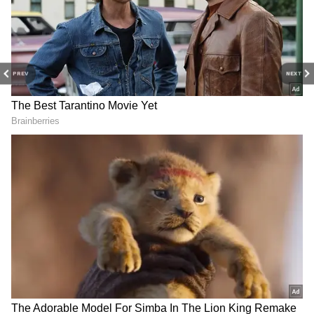
PREV
NEXT
న‌న్ను అరెస్ట్ చేస్తే, మా ప్ర‌త్యేక
చైనా నుంచి ఇరాన్‌కు
ద‌ళాలు రంగంలోకి దిగుతాయి..
ఆయుధాలు, మ‌ధ్య‌లో పాకిస్థాన్‌.?
ఇజ్రాయెల్ ప్ర‌ధాని సంచ‌ల‌న
ట్రంప్ వ్యాఖ్య‌ల‌తో మొద‌లైన కొత్త
వ్యాఖ్య‌లు
చ‌ర్చ
USA Iran: అమెరికాకు ఇరాన్
USA Iran: ఇరాన్‌తో యుద్ధం..
మాస్ వార్నింగ్‌.. 9/11 తరహా
అమెరికా ఇప్ప‌టి వ‌ర‌కు ఎన్ని
దాడులు చేస్తామంటూ హెచ్చ‌రిక
కోట్లు ఖ‌ర్చు చేసిందో తెలిస్తే షాక్
అవ్వాల్సిందే