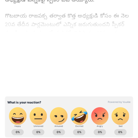
గొటబాయ రాజపక్స తర్వాత కొత్త అధ్యక్షుడి కోసం ఈ నెల
20వ తేదీన పార్లమెంటులో ఎన్నిక జరుగుతుందని స్పీకర్
మజహింద యాప అబేయవర్దనే తెలిపారు. సోమవారం
జరిగిన కీలకమైన అఖిల పక్ష సమావేశంలో ఈ నిర్ణయం
LATEST VIDEOS
తీసుకున్నారు.
గొటబాయ రాజపక్స ఇప్పటికి ఇంకా రాజీనామా చేయాల్సి
ఉన్నది. కానీ, 13వ తేదీన రాజీనామా చేస్తానని చెప్పారు.
ఇదిలా ఉండగా, ప్రధాని రానిల్ విక్రమ్ సింఘే కూడా
రాజీనామాకు రెడీ అన్నారు. అయితే, కొత్త ప్రభుత్వం ఏర్పడే
వరకు పీఎంగానే కొనసాగుతానని పేర్కొన్నారు.
ABOUT THE AUTHOR