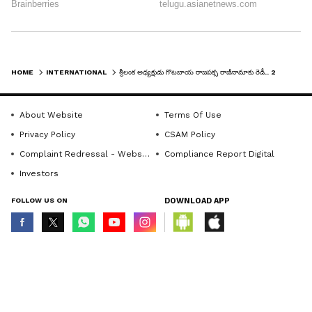
HOME
INTERNATIONAL
శ్రీలంక అధ్యక్షుడు గొటబాయ రాజపక్స రాజీనామాకు రెడీ.. 20న కొత్త అధ్యక్షుడి ఎన్నిక
About Website
Terms Of Use
Privacy Policy
CSAM Policy
Complaint Redressal - Website
Compliance Report Digital
Investors
FOLLOW US ON
DOWNLOAD APP
© Copyright 2026 Asianxt Digital Technologies Private Limited (Formerly
known as Asianet News Media & Entertainment Private Limited) | All Rights
Reserved