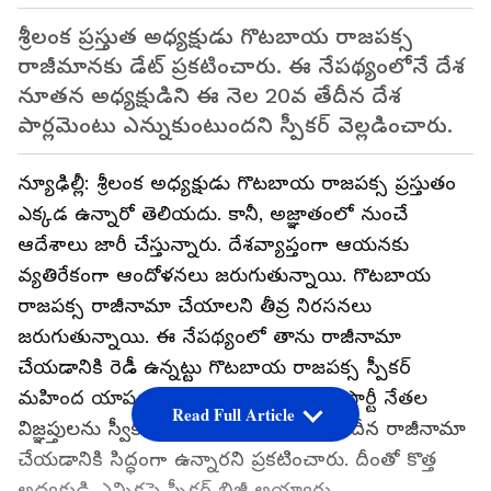
శ్రీలంక ప్రస్తుత అధ్యక్షుడు గొటబాయ రాజపక్స
రాజీమానకు డేట్ ప్రకటించారు. ఈ నేపథ్యంలోనే దేశ
నూతన అధ్యక్షుడిని ఈ నెల 20వ తేదీన దేశ
పార్లమెంటు ఎన్నుకుంటుందని స్పీకర్ వెల్లడించారు.
న్యూఢిల్లీ: శ్రీలంక అధ్యక్షుడు గొటబాయ రాజపక్స ప్రస్తుతం
ఎక్కడ ఉన్నారో తెలియదు. కానీ, అజ్ఞాతంలో నుంచే
ఆదేశాలు జారీ చేస్తున్నారు. దేశవ్యాప్తంగా ఆయనకు
వ్యతిరేకంగా ఆందోళనలు జరుగుతున్నాయి. గొటబాయ
రాజపక్స రాజీనామా చేయాలని తీవ్ర నిరసనలు
జరుగుతున్నాయి. ఈ నేపథ్యంలో తాను రాజీనామా
చేయడానికి రెడీ ఉన్నట్టు గొటబాయ రాజపక్స స్పీకర్
మహింద యాప అబేయవర్దనేకు తెలిపారు. పార్టీ నేతల
Read Full Article
విజ్ఞప్తులను స్వీకరించి తాను ఈ నెల 13వ తేదీన రాజీనామా
చేయడానికి సిద్ధంగా ఉన్నారని ప్రకటించారు. దీంతో కొత్త
అధ్యక్షుడి ఎన్నికపై స్పీకర్ బిజీ అయ్యారు.