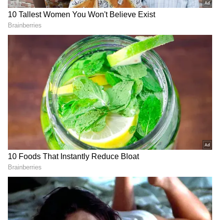
మాస్ వార్నింగ్‌.. 9/11 తరహా
అమెరికా ఇప్ప‌టి వ‌ర‌కు ఎన్ని
దాడులు చేస్తామంటూ హెచ్చ‌రిక
కోట్లు ఖ‌ర్చు చేసిందో తెలిస్తే షాక్
అవ్వాల్సిందే
LATEST VIDEOS
తెలుగు రాష్ట్రాల్లో మళ్లీ మొదలైన భారీ
వర్షాలు | AP & Telangana Rain Alert
Today
డాలర్లు వస్తాయి కానీ... అమెరికాలో అందరి
బతుకూ ఇదే! | US vs India Minimum
Wage | Asianet News Telugu