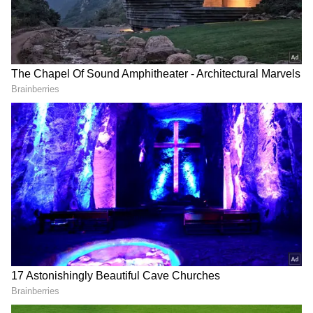
Iran-US: అమెరికాకు ఇరాన్
న‌న్ను అరెస్ట్ చేస్తే, మా ప్ర‌త్యేక
అల్టిమేటం.. ఈ షరతులకు
ద‌ళాలు రంగంలోకి దిగుతాయి..
ఒప్పుకుంటేనే హర్మూజ్ జలసంధి
ఇజ్రాయెల్ ప్ర‌ధాని సంచ‌ల‌న
తెరుస్తాం
వ్యాఖ్య‌లు
LATEST VIDEOS
తహసీల్దార్ కార్యాలయంలో సడన్ ఎంట్రీ
ఇచ్చిన సీఎం చంద్రబాబు| CM
Chandrababu Kaikaluru Tour
ఏపీ రానున్న గాల్లో ఎగిరే ట్యాక్సీ టెస్ట్ డ్రైవ్
చేసిన మంత్రి | Asianet News Telugu