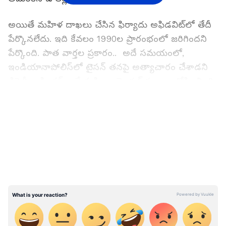
అయితే మహిళ దాఖలు చేసిన ఫిర్యాదు అఫిడవిట్‌లో తేదీ
పేర్కొనలేదు. ఇది కేవలం 1990ల ప్రారంభంలో జరిగిందని
పేర్కొంది. పాత వార్తల ప్రకారం.. అదే సమయంలో,
ఇండియానాపోలిస్‌లో టైసన్ తనపై అత్యాచారం చేశాడని
డిసైరీ వాషింగ్టన్ అనే మహిళా మోడల్ కూడా ఆరోపించింది.
ఫిబ్రవరి 10, 1992న, టైసన్ వాషింగ్టన్‌పై అత్యాచారం
LATEST VIDEOS
చేసినందుకు మూడేళ్ల జైలుశిక్ష కూడా అనుభవించాల్సి
వచ్చింది.
తాజా కేసు గురించి మాట్లాడుతూ.. ఆరోపించిన మహిళ తన
ఫిర్యాదులో తాను టైసన్ కారు కారులో ఎక్కినప్పుడు, టైసన్
తనను అనుచితంగా తాకడం ప్రారంభించాడని, ముద్దు
పెట్టుకోవడానికి కూడా ప్రయత్నించాడని పేర్కొంది. అలాంటి
చేష్టలను ఆపాలనీ, అతనికి చాలాసార్లు చెప్పనని, అతన్ని