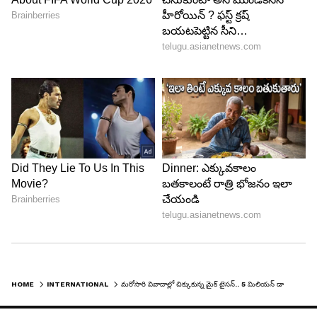
HOME
INTERNATIONAL
మరోసారి వివాదాల్లో చిక్కుకున్న మైక్ టైసన్‌.. 5 మిలియన్ డాలర్లు డిమాండ్ చేస్తూ దావా..