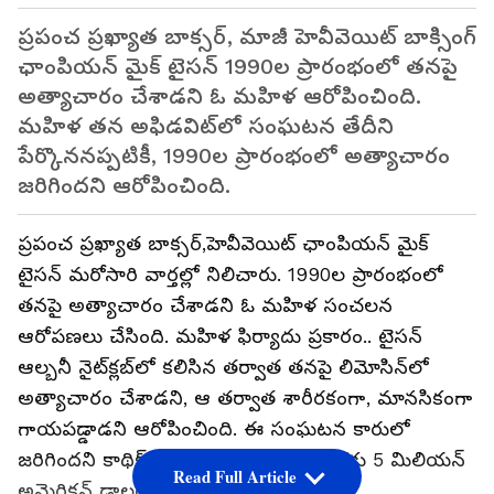
ప్రపంచ ప్రఖ్యాత బాక్సర్, మాజీ హెవీవెయిట్ బాక్సింగ్
ఛాంపియన్ మైక్ టైసన్ 1990ల ప్రారంభంలో తనపై
అత్యాచారం చేశాడని ఓ మహిళ ఆరోపించింది.
మహిళ తన అఫిడవిట్‌లో సంఘటన తేదీని
పేర్కొననప్పటికీ, 1990ల ప్రారంభంలో అత్యాచారం
జరిగిందని ఆరోపించింది.
ప్రపంచ ప్రఖ్యాత బాక్సర్,హెవీవెయిట్ ఛాంపియన్ మైక్
టైసన్ మరోసారి వార్తల్లో నిలిచారు. 1990ల ప్రారంభంలో
తనపై అత్యాచారం చేశాడని ఓ మహిళ సంచలన
ఆరోపణలు చేసింది. మహిళ ఫిర్యాదు ప్రకారం.. టైసన్
ఆల్బనీ నైట్‌క్లబ్‌లో కలిసిన తర్వాత తనపై లిమోసిన్‌లో
అత్యాచారం చేశాడని, ఆ తర్వాత శారీరకంగా, మానసికంగా
గాయపడ్డాడని ఆరోపించింది. ఈ సంఘటన కారులో
జరిగిందని కాథిక్ మహిళ పేర్కొంది. ఈ మేరకు 5 మిలియన్
Read Full Article
అమెరికన్ డాలర్లు డిమాండ్ చేసింది.