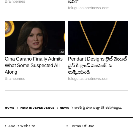
HOME
INDIA INDEPENDENCE
NEWS
భారత్ పై కూడా బంగ్లా దేశ్ తరహా కుట్రలు.. సవాళ్ళను ప్రభుత్వం ఎలా ఎదుర్కొంది..?
About Website
Terms Of Use