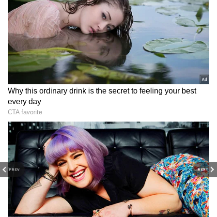
RECOMMENDED STORIES
PREV
NEXT
బంగ్లాదేశ్ లో ఇలాంటి పరిస్థితికి అక్కడ అరాచక శక్తులను
బయట నుంచి పెంచి పోషిస్తున్న దేశాలే కారణం కావడంతో..