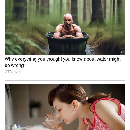
బంగాళాఖాతంలో అల్పపీడనం...ఇక ఏపీలో
దంచుడే | Asianet News Telugu
ఇక బంగ్లాదేశ్ లో హిందువుల జీవనంపై నిపుణులు ప్రమిత్
పాల్ చౌధురి ఆందోళణ వ్యక్తం చేశారు. బంగ్లాదేశ్‌ లోని
హిందువులు 1971 నుండి రాజకీయ ‌- మతపరమైన
దాడులను ఎదుర్కొంటున్నారని అభిప్రాయపడ్డారు.
బంగ్లాదేశ్‌లో కొంత మంది హిందువులను లక్ష్యంగా
చేసుకోవడం.. అక్కడి హిందూవులలో అభద్రతా భావం
పెంచుతుందన్నారు. అంతే కాదు 1971 మారణహోమం
సమయంలో బెంగాలీలను బంగ్లాదేశ్ లో నిర్మూలించాలన్న
ఉద్దేశంతోనే అల్లర్లు జరిగాయని.. దానికోసం పాకిస్తాన్ సైన్యం
అనేక రకాల వ్యూహాలు పన్నిందన్నారు.