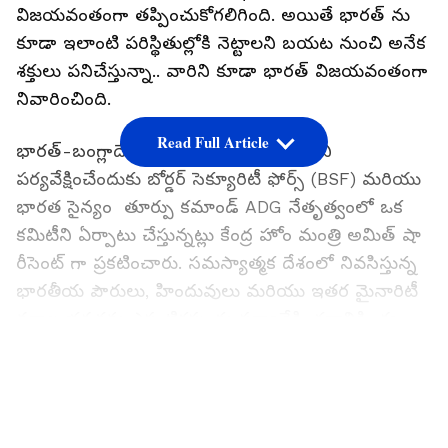
విజయవంతంగా తప్పించుకోగలిగింది. అయితే భారత్ ను
కూడా ఇలాంటి పరిస్థితుల్లోకి నెట్టాలని బయట నుంచి అనేక
శక్తులు పనిచేస్తున్నా.. వారిని కూడా భారత్ విజయవంతంగా
నివారించింది.
Read Full Article
భారత్-బంగ్లాదేశ్ సరిహద్దు వెంబడి పరిస్థితిని
పర్యవేక్షించేందుకు బోర్డర్ సెక్యూరిటీ ఫోర్స్ (BSF) మరియు
భారత సైన్యం తూర్పు కమాండ్ ADG నేతృత్వంలో ఒక
కమిటీని ఏర్పాటు చేస్తున్నట్లు కేంద్ర హోం మంత్రి అమిత్ షా
రీసెంట్ గా ప్రకటించారు. సమస్యాత్మక దేశంలో నివసిస్తున్న
భారతీయ పౌరులు, హిందువులు మరియు ఇతర మైనారిటీ
వర్గాల భద్రతను ఎప్పటికప్పుడు పర్యావేక్షించడానికి ఈ
కమిటీ బంగ్లాదేశ్‌ సైన్యంతో కలిసి పనిచేయనున్నట్టు
LATEST VIDEOS
తెలుస్తోంది.