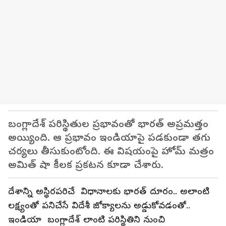
బంగ్లాదేశ్ పరిస్థితుల ప్రభావంతో భారత్ అప్రమత్తం
అయ్యింది. ఆ ప్రభావం ఇండియాపై పడకుండా తగు
చర్యలు తీసుకుంటోంది. ఈ విషయంపై హోమ్ మత్రం
అమిత్ షా కీలక ప్రకటన కూడా చేశారు.
దేశాన్ని అస్థిరపరిచే విధానాలకు భారత్ దూరం.. అలాంటి
లక్ష్యంతో పనిచేసే విదేశీ జోక్యాలను అడ్డుకోవడంతో..
ఇండియా బంగ్లాదేశ్ లాంటి పరిస్థితిని నుంచి