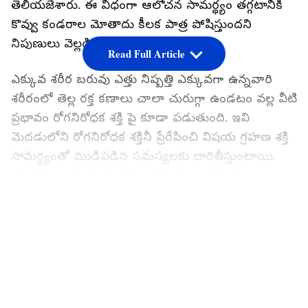
తెలియజేశారు. ఈ విధంగా ఆలోచన సామర్థ్యం తగ్గటానికి
కొవ్వు కండరాల మోతాదు కీలక పాత్ర పోషిస్తుందని
నిపుణులు వెల్లడించారు.
Read Full Article
ఎక్కువ శరీర బరువు ఎత్తు నిష్పత్తి ఎక్కువగా ఉన్నవారి
శరీరంలో తెల్ల రక్త కణాలు చాలా చురుగ్గా ఉండటం వల్ల వీటి
ప్రభావం రోగనిరోధక శక్తి పై కూడా పడుతుంది. ఇవి
మెదడులోని రోగనిరోధక శక్తినీ ప్రేరేపించి విషయ గ్రహణ శక్తి
సామర్థ్యంతో ముడిపడిన సమస్యలకు దారితీస్తుంటాయి.
కనుక ముందు నుంచి మనం సమతుల ఆహారాన్ని
తీసుకోవడం వల్ల భవిష్యత్తులో ఇలాంటి సమస్యలను
LATEST VIDEOS
ఎదుర్కోవడానికి ఆస్కారం ఉండదు.
యుక్తవయసులో ఉన్న సమయంలో సమతుల ఆహారాన్ని
తీసుకుంటూ తరచూ శారీరక వ్యాయామాలు చేస్తూ ఉండాలి
వేగంగా నడవడం ఈత కొట్టడం సైకిల్ తొక్కడం వంటి