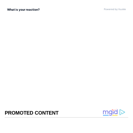
శారీరక వ్యాయామాల ద్వారా ఎంతో ఆరోగ్యంగా ఉండటమే
కాకుండా బొజ్జ పెరిగే అవకాశాలు ఉండవు.ఇలా ఎప్పుడైతే
బొజ్జ పెరగకుండా ఉంటుందో ఆ సమయంలో శారీరక
పట్టుత్వానికి మాత్రమే కాకుండా మానసికంగా దృఢంగా
ABOUT THE AUTHOR
ఉండడానికి కూడా దోహదపడుతుంది.
Navya G
NG
Follow Us