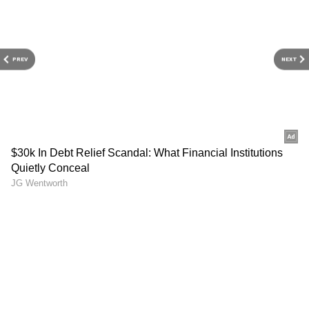
Banana: పండిపోయిందని
Husband Health: మీ భర్త
PREV
NEXT
అరటిపండును పడేస్తున్నారా? ఈ
హెల్తీగా ఉండాలంటే.. భార్యలు
విషయం తెలిస్తే అస్సలు ఆ
తప్పక తెలుసుకోవాల్సిన 5
పనిచేయరు?
ఆరోగ్య సూత్రాలు
LATEST VIDEOS
ప్రెస్ మీట్ పెట్టి మరీ జగన్ పరువుతీసిన
హోమ్ మంత్రి అనిత | Anitha Vangalapudi
Strong Counter to Jagan
Gold Rate Today: మూడో రోజూ షాక్..
రాకెట్ లా దూసుకెళ్తున్న బంగారం ధరలు |
Asianet News Telugu