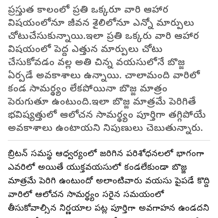
ప్రస్తుత కాలంలో ప్రతి ఒక్కరూ వారి ఆహార
విషయంలోనూ జీవన శైలిలోనూ ఎన్నో మార్పులు
చోటుచేసుకున్నాయి.ఇలా ప్రతి ఒక్కరు వారి ఆహార
విషయంలో పెద్ద ఎత్తున మార్పులు చోటు
చేసుకోవడం వల్ల అతి చిన్న వయసులోనే బొజ్జ
ఏర్పడే అవకాశాలు ఉన్నాయి. చాలామంది వారిలో
కండ సామర్థ్యం లేకపోయినా బొజ్జ మాత్రం
పెరుగుతూ ఉంటుంది.ఇలా బొజ్జ మాత్రమే పెరిగితే
భవిష్యత్తులో ఆలోచన సామర్థ్యం పూర్తిగా తగ్గిపోయే
అవకాశాలు ఉంటాయని నిపుణులు చెబుతున్నారు.
బ్రిటన్ సమస్థ ఆధ్వర్యంలో జరిగిన పరిశోధనలలో భాగంగా
ఎవరిలో అయితే యుక్తవయసులో కండలేకుండా బొజ్జ
మాత్రమే పెరిగి ఉంటుందో అలాంటివారు వయసు పైపడే కొద్ది
వారిలో ఆలోచన సామర్థ్యం సరైన సమయంలో
తీసుకోవాల్సిన నిర్ణయాల పట్ల పూర్తిగా అవగాహన ఉండదని