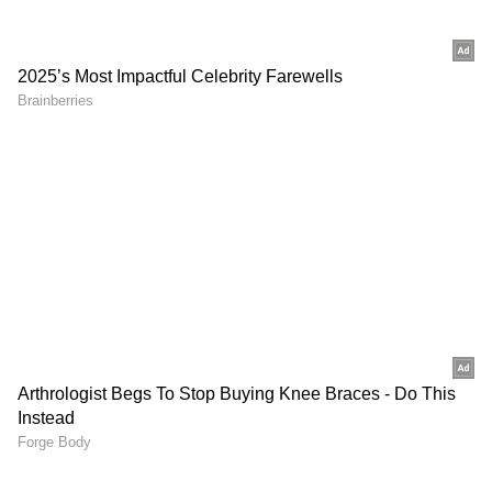
RECOMMENDED STORIES
ఆపరేషన్ అయిన వారికి, జ్వరం
Street Food: రోడ్డు మీద
వచ్చిన వారికి బ్రెడ్ ప్యాకెట్లే
సమోసాలు, బజ్జీలు ఫాస్ట్ ఫుడ్
ఎందుకు తీసుకెళ్తారో తెలుసా.?
తింటున్నారా? నూనె బాగుందో
లేదో 10 సెకన్లలో ఎలా గుర్తించాలి?