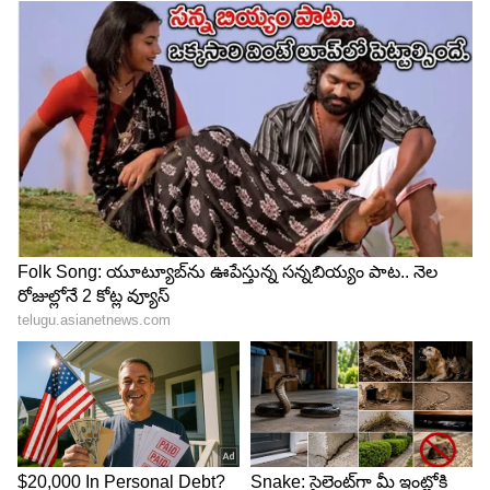
తింటే సరిపోతుంది.
4
6