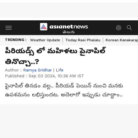
తెలుగు
TRENDING :
Weather Update
Today Rasi Phalalu
Korean Kanakaraj
పీరియడ్స్ లో మహిళలు పైనాపిల్
తినొచ్చా..?
Author :
Ramya Sridhar
|
Life
Published :
Sep 03 2024, 10:36 AM IST
పైనాపిల్ తినడం వల్ల.. పీరియడ్ పెయిన్ నుంచి మనకు
ఉపశమనం లభిస్తుందట. అదెలాగో ఇప్పుడు చూద్దాం..