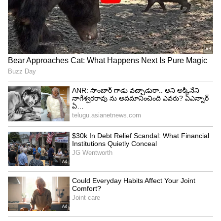
2. పైనాపిల్ లో విటమిన్ సి పుష్కలంగా ఉంటుంది.
ఆరోగ్యకరమైన రోగనిరోధక వ్యవస్థను నిర్వహించడానికి
విటమిన్ సి ముఖ్యమని మనందరికీ తెలుసు. కానీ
పైనాపిల్స్‌లో విటమిన్ సి పుష్కలంగా ఉంటుంది.. అది
పీరియడ్ పెయిన్ ని తగ్గించడంలో సహాయం చేస్తుంది.
2022లో క్యూరియస్‌లో ప్రచురించబడిన ఒక పరిశోధనా
పత్రం ప్రకారం, విటమిన్ సి లేదా ఆస్కార్బిక్ యాసిడ్
పీరియడ్ పెయిన్ నుండి ఉపశమనం పొందవచ్చు.
అదనంగా, విటమిన్ సి రక్తనాళాల గోడలను బలోపేతం
చేయడానికి , భారీ ఋతు రక్తస్రావం తగ్గించడానికి కూడా
సహాయపడుతుంది. కాబట్టి,ఈ నొప్పి సమయంలో పైనాపిల్