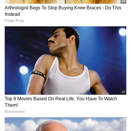
కానీ.. మనం ఆ పీరియడ్ నొప్పిని.. ఈజీగా తగ్గించవచ్చు.
అది కూడా ఎక్కువ మంది ఇష్టంగా తినే పైనాపిల్ తో. మీరు
చదివింది నిజమే. పైనాపిల్ తినడం వల్ల.. పీరియడ్ పెయిన్
నుంచి మనకు ఉపశమనం లభిస్తుందట. అదెలాగో ఇప్పుడు
చూద్దాం..
గూగుల్‌లో ఆసక్తికరమైన సమాచారం కోసం ఏసియానెట్ తెలుగు
ను మీ ఫ్రిఫర్డ్ సోర్స్ గా ఎంచుకోండి