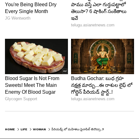
pineapple
3. పైనాపిల్ తినడం వల్ల మీ మానసిక స్థితి ప్రశాంతంగా
మారుతుంది. ఆందోళనను తగ్గిస్తుంది. పీరియడ్స్
సమయంలో ఎవరికైనా కాస్త ఆందోళనగా ఉంటుంది.
హార్మోన్ల హెచ్చుతగ్గుల వల్ల మనం అలసిపోయినట్లు
అనిపిస్తుంది. అయితే, పైనాపిల్ మీ రక్షణగా మారచ్చు.
ఎందుకంటే పైనాపిల్‌లో మాంగనీస్ ఉంటుంది, ఇది
నివేదికల ప్రకారం, మీ మానసిక స్థితిని మెరుగుపరచడంలో
సహాయపడుతుంది. అదనంగా, పైనాపిల్‌లో ట్రిప్టోఫాన్
HOME
LIFE
WOMAN
పీరియడ్స్ లో మహిళలు పైనాపిల్ తినొచ్చా..?
ఉంటుంది, ఇది సెరోటోనిన్ లేదా "ఫీల్-గుడ్" హార్మోన్‌ను