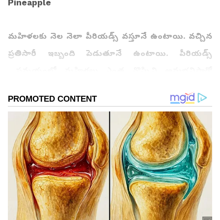
Pineapple
మహిళలకు నెల నెలా పీరియడ్స్ వస్తూనే ఉంటాయి. వచ్చిన
ప్రతిసారీ ఇబ్బంది పెడుతూనే ఉంటాయి. పీరియడ్స్
సమయంలో మహిళలు ఎంత నొప్పిని అనుభవిస్తారో
ప్రత్యేకంగా చెప్పక్కర్లేదు. భరించలేని పొత్తికడుపు నొప్పి,
వెన్ను నొప్పి బాధపెడతాయి. వీటికి తోడు.. అలసట, వికారం
కూడా తోడు అవుతాయి. అందుకే.. పీరియడ్స్ టైమ్
దగ్గరపడుతున్న కొద్దీ ఒక టెన్షన్ గా ఫీలౌతారు.ఈ నొప్పి
నుంచి భయటపడటానికి మార్కెట్లో దొరికే పెయిన్ కిల్లర్స్
ఏవేవో వాడుతూ ఉంటారు. లేదంటే.. హాట్ ప్యాక్స్ పొట్టమీద
పెట్టుకోవడం, ఆ రోజంతా విశ్రాంతి తీసుకోవడం లాంటివి
చేస్తసారు.