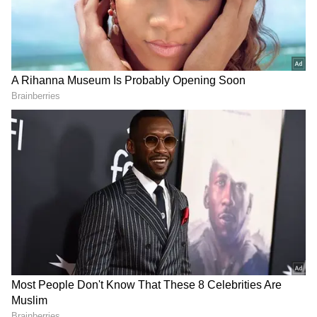
ను మీ ఫ్రిఫర్డ్ సోర్స్ గా ఎంచుకోండి
2
8