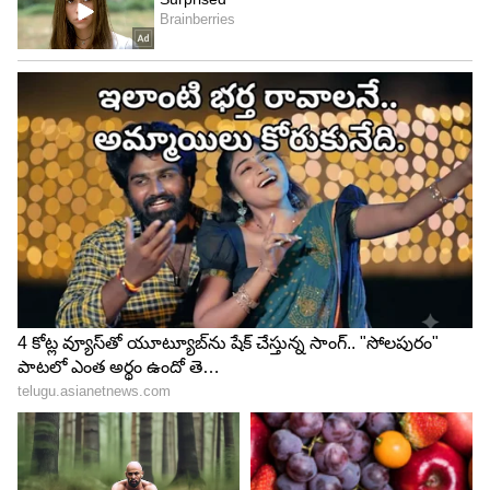
ఆమెకు రూ. 2000 కోట్ల వ్యాపారాన్ని నడపడం చాలా
మందికి కొత్తే కావచ్చు.
5
8
గుజరాత్‌లోని కచ్ జిల్లాలో శైలా భాటియాగా జన్మించిన ఆమె
ముంబైలో పాఠశాల విద్యను పూర్తి చేసింది. ఆమె ప్రముఖ
ఫార్మాస్యూటికల్ కంపెనీ అయిన ఎన్‌కోర్ హెల్త్‌కేర్
వ్యవస్థాపకుడు , CEO అయిన వ్యాపారవేత్త విరెన్