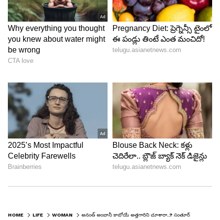
మర్చంట్‌ను వివాహం చేసుకుంది.
6
HOME
LIFE
WOMAN
అనంత్ అంబానీ కాబోయే అత్తగారిని చూశారా..? సంతూర్ మమ్మీ అనాల్సిందే..!
8