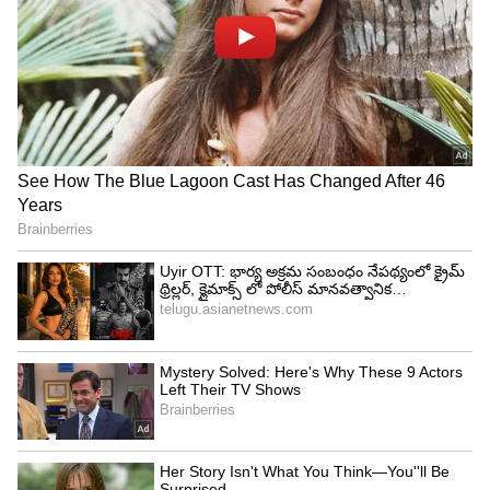
4
8
శైలాను చూసిన వాళ్లంతా ఆమెను సంతూర్ మమ్మీ అని
పిలవడమే కాకుండా అంబానీ కోడలు అందం ఆమె నుంచి
వచ్చిందని అంటున్నారు. రాధిక తండ్రి వీరేన్ వ్యాపారవేత్త
అని అందరికీ తెలిసిందే, అయితే ఆమె తల్లి శైల కూడా