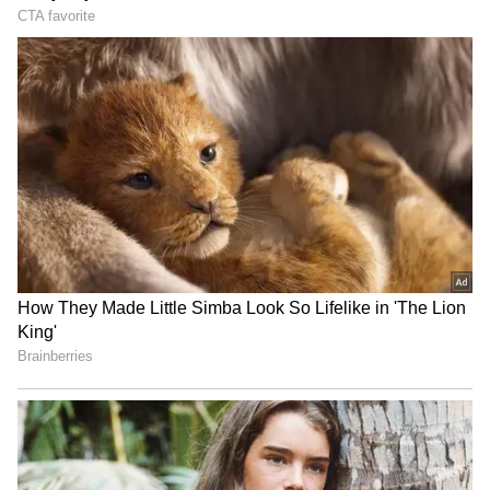
ఆ ఫోటోల్లో రాధిక మర్చంట్ పక్కన ఆమె తల్లి శైలా ని చూసి
అందరూ షాకౌతారు. ఆమె రాధికకు తల్లిలా కాకుండా
అక్కలా ఉందని ఎక్కువ మంది కామెంట్స్ చేస్తుండటం
విశేషం. ఆమె అంత యంగ్ గా ఉన్నారు.