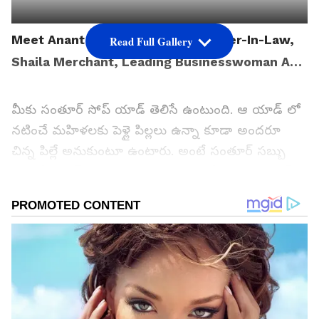
Meet Anant Ambani's Stylish Mother-In-Law,
Read Full Gallery
Shaila Merchant, Leading Businesswoman And
A Fashionista
మీకు సంతూర్ సోప్ యాడ్ తెలిసే ఉంటుంది. ఆ యాడ్ లో
నటించే మహిళలకు పెళ్లై పిల్లలు ఉన్నా కూడా అందరూ
చిన్న పిల్లే అనుకుంటూ ఉంటారు. అంటే సంతూర్ సబ్బు
వాడితే యంగ్ గా కనిపిస్తూ ఉంటారు అనేది వాళ్ల కాన్సెప్ట్.
మన చుట్టూ కూడా ఎవరైనా పిల్లలు ఉన్నా కూడా యంగ్ గా
కనపడితే.. సంతూర్ మమ్మీ అని పిలుస్తూ ఉంటారు.
అయితే.. అనంత్ అంబానీ కాబోయే అత్తగారు శైలాని చూస్తే
ఎవరైనా సంతూర్ మమ్మీ అనాల్సిందేద. ఆమె అంత యంగ్
గా, స్టైలిష్ గా కనిపిస్తుండటం విశేషం.
గూగుల్‌లో ఆసక్తికరమైన సమాచారం కోసం ఏసియానెట్ తెలుగు