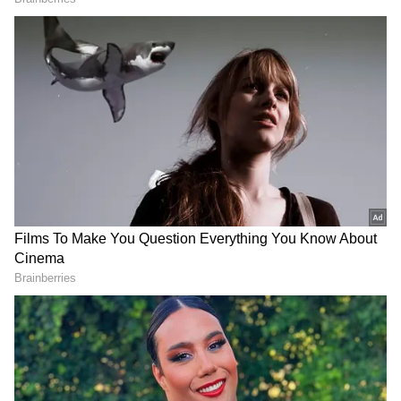
అంబానీ చిన్న కుమారుడు అనంత్ అంబానీ రాధిక
మర్చంట్ ప్రీ వెడ్డింగ్ వేడుక ప్రారంభమైంది. కుటుంబ
సభ్యులుఈ వేడుకలో సందడి చేస్తున్నారు. ఈ వేడుకలకు
సంబంధించిన ఫోటోలు ప్రస్తుతం నెట్టింట వైరల్
అవుతున్నాయి. ఈ సందర్భంగా రాధిక మర్చంట్ తల్లి శైలా
మర్చంట్ పై నెటిజన్ల కన్ను పడింది.