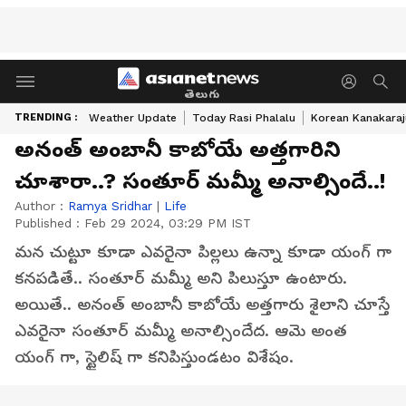
తెలుగు
TRENDING :
Weather Update
Today Rasi Phalalu
Korean Kanakaraj
అనంత్ అంబానీ కాబోయే అత్తగారిని
చూశారా..? సంతూర్ మమ్మీ అనాల్సిందే..!
Author :
Ramya Sridhar
|
Life
Published :
Feb 29 2024, 03:29 PM IST
మన చుట్టూ కూడా ఎవరైనా పిల్లలు ఉన్నా కూడా యంగ్ గా
కనపడితే.. సంతూర్ మమ్మీ అని పిలుస్తూ ఉంటారు.
అయితే.. అనంత్ అంబానీ కాబోయే అత్తగారు శైలాని చూస్తే
ఎవరైనా సంతూర్ మమ్మీ అనాల్సిందేద. ఆమె అంత
యంగ్ గా, స్టైలిష్ గా కనిపిస్తుండటం విశేషం.