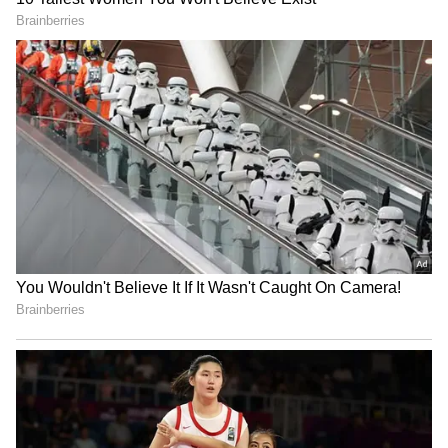
JUNE 20, 2026 THUNDERSTORMS
ALERT ⚠️
Today will be MASSIVE DAY for Central,
South TG
Scattered INTENSE THUNDERSTORMS
and HEAVY RAINS ahead in
Sangareddy, Vikarabad, Rangareddy,
Medak, Siddipet, Mahabubnagar,
Wanaparthy, Nagarkurnool,
Narayanpet, Nalgonda, Yadadri -
Bhongir,…
— Telangana Weatherman
(@balaji25_t)
June 19, 2026