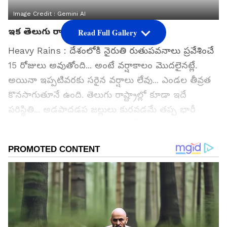
Image Credit :
Gemini AI
ఇక తెలుగు రాష్ట్రాల్లో జోరువానలు
Read Full Gallery
Heavy Rains : దేశంలోకి నైరుతి రుతుపవనాలు ప్రవేశించే
15 రోజులు అవుతోంది... అంటే వర్షాకాలం మొదలైనట్లే.
అయినా ఇప్పటివరకు సరైన వర్షాలు లేవు... ఎండల తీవ్రత
కొనసాగుతూనే ఉంది. తెలుగు రాష్ట్రాల్లో కూడా ఇదే
పరిస్థితి... అడపాదడప జల్లులు కురవడమే తప్ప భారీ
వర్షాలు కురిసింది లేదు. ఇప్పటికే ఎల్ నినో ఎఫెక్ట్ తో
వర్షపాతం తక్కువగానే ఉంటుందని వాతావరణ నిపుణులు
హెచ్చరిస్తున్నారు.. దీనికి తగ్గట్లుగానే ఆరంభంలోనే వర్షాలు
కురవకపోవడం ఆందోళన కలిగిస్తోంది. ముఖ్యంగా వానలను
నమ్ముకుని వర్షాధార పంటలు వేసేందుకు సిద్దమైన రైతులు
వానచినుకుల కోసం ఆకాశంవైపు చూస్తున్నారు. ఇలాంటి
సమయంలో తెలుగు రాష్ట్రాల్లో వర్షాలు జోరందుకుంటాయనే