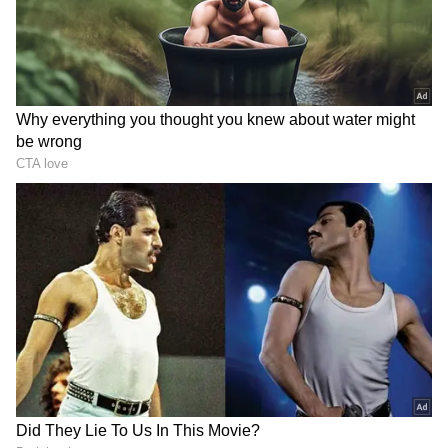
చల్లని కబురు చెప్పింది వాతావరణ శాఖ.
గూగుల్‌లో ఆసక్తికరమైన సమాచారం కోసం ఏసియానెట్ తెలుగు
ను మీ ఫ్రిఫర్డ్ సోర్స్ గా ఎంచుకోండి