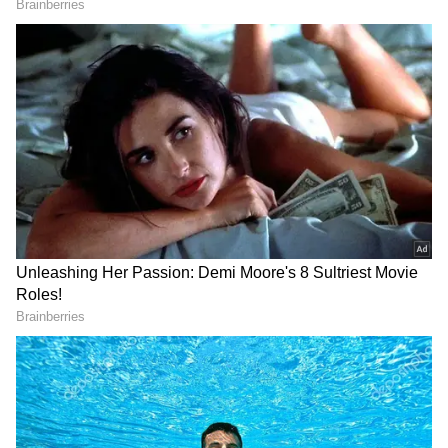
2
5
Image Credit :
Gemini
నేడు తెలంగాణలో భారీ వర్షాలు...
ఇవాళ (జూన్ 20, శనివారం) రాష్ట్రవ్యాప్తంగా వర్షాలు
కురుస్తాయని వాతావరణ నిపుణులు తెలంగాణ వెదర్
మ్యాన్ వెల్లడించారు. ముఖ్యంగా మధ్య, దక్షిణ తెలంగాణ
జిల్లాల్లో భారీ వర్షాలు కురుస్తాయని అంచనా వేస్తున్నారు.
సంగారెడ్డి, వికారాబాద్, రంగారెడ్డి, మెదక్, సిద్దిపేట,
మహబూబ్ నగర్, వనపర్తి, నాగర్ కర్నూల్, నారాయణపేట,
నల్గొండ, యాదాద్రి భువనగిరి, జనగాం, కామారెడ్డి జిల్లాల్లో