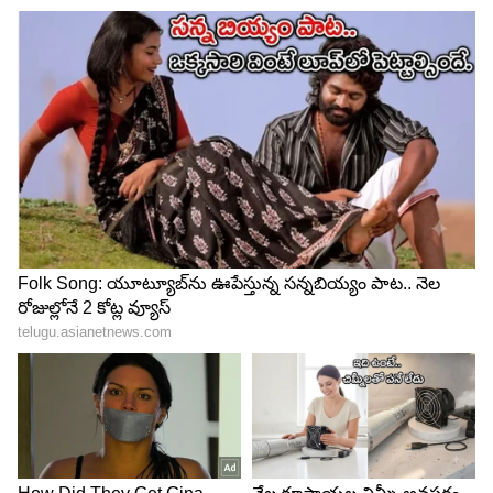
Related Articles
Hyderabad Heavy Rains: అమరావతి సంగతి
దేవుడెరుగు ముందు హైదరాబాద్ మునిగిపోతుంది |
Asianet News Telugu
IMD Rain Alert : రుతుపవనాలు అలర్ట్, ద్రోణి ఎఫెక్ట్ ..
ఈ ప్రాంతాల్లో ఇక వర్షబీభత్సమే
3
5
Image Credit :
X/Hyderabad Traffic Police