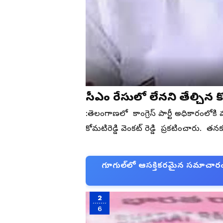
సీఎ
:తెలంగాణలో కాంగ్రెస్ పార్టీ అధికారంలో
కోమటిరెడ్డి వెంకట్ రెడ్డి ప్రకటించారు
గూగుల్‌లో ఆసక్తికరమైన సమాచారం కో
2
6