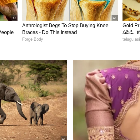
ం రేసులో లేనని తేల్చిన కోమటిరెడ్డి వెంకట్ రెడ్డి
టే తెలంగాణలో కూడా కాంగ్రెస్ ప్రభుత్వం ఏర్పడే అవకాశం