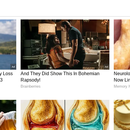
ం రేసులో లేనని తేల్చిన కోమటిరెడ్డి వెంకట్ రెడ్డి
 జరిగిన ప్రియాంక గాంధీ సభకు కోమటిరెడ్డి వెంకట్ రెడ్డి
ఉన్న సమయంలో ఉన్న కారణంగా ప్రియాంక గాంధీ సభకు
రెడ్డి కార్యాలయ సిబ్బంది చెప్పారు. ఈ విషయమై ప్రియాంక
ిరెడ్డి వెంకట్ రెడ్డి కార్యాలయం తెలిపింది.