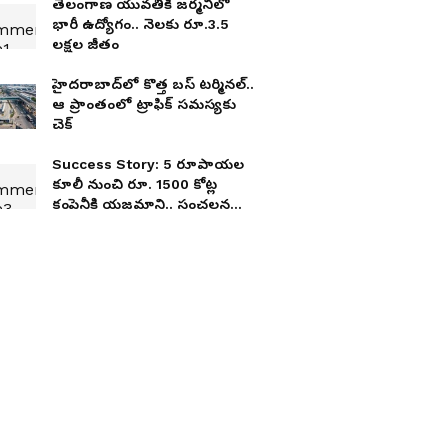
తెలంగాణ యువతికి జర్మనీలో
భారీ ఉద్యోగం.. నెలకు రూ.3.5
లక్షల జీతం
హైద‌రాబాద్‌లో కొత్త బ‌స్ ట‌ర్మిన‌ల్‌..
ఆ ప్రాంతంలో ట్రాఫిక్ స‌మ‌స్య‌కు
చెక్
Success Story: 5 రూపాయల
కూలీ నుంచి రూ. 1500 కోట్ల
కంపెనీకి యజమాని.. సంచలన
సక్సెస్ స్టోరీ