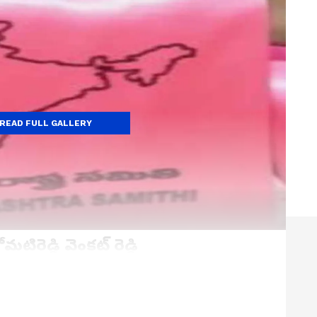
READ FULL GALLERY
ం రేసులో లేనని తేల్చిన కోమటిరెడ్డి వెంకట్ రెడ్డి
రెడ్డి వెంకట్ రెడ్డి మీడియాతో మాట్లాడారు. కాంగ్రెస్
లోనే వర్గపోరు ఎక్కువని ఆయన చెప్పారు.