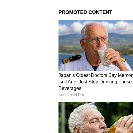
సీఎ
ఇటీవల హైద్రాబాద్ సరూర్ నగర్ స్టేడియంలో
దూరంగా ఉన్నారు. విదేశీ పర్యటనలో 
దూరంగా ఉన్నట్టుగా కోమటిరెడ్డి వెంకట్ 
గాంధీకి కూడా సమాచారం ఇచ్చినట్టుగా కోమట
4
6