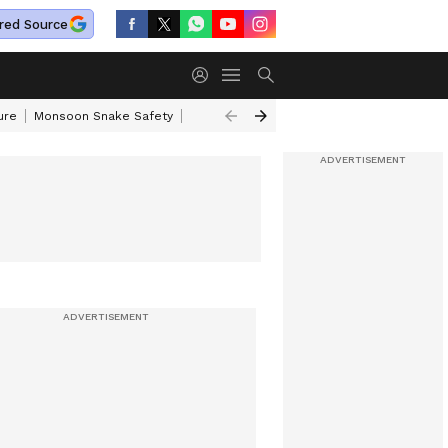
red Source
ure
Monsoon Snake Safety
Akkineni Nageswara Rao
IRCTC Tour Pac