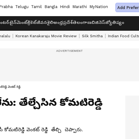
Prabha
Telugu
Tamil
Bangla
Hindi
Marathi
MyNation
Add Prefer
ంటర్‌టైన్‌మెంట్
క్రికెట్
జీవనశైలి
ఆంధ్రప్రదేశ్
తెలంగాణ
బిజినెస్
జ్యోతిష్యం
halalu
Korean Kanakaraju Movie Review
Silk Smitha
Indian Food Cult
డ్డి వెంకట్ రెడ్డి
ు: తేల్చేసిన కోమటిరెడ్డి
మటిరెడ్డి వెంకట్ రెడ్డి తేల్చి చెప్పారు.