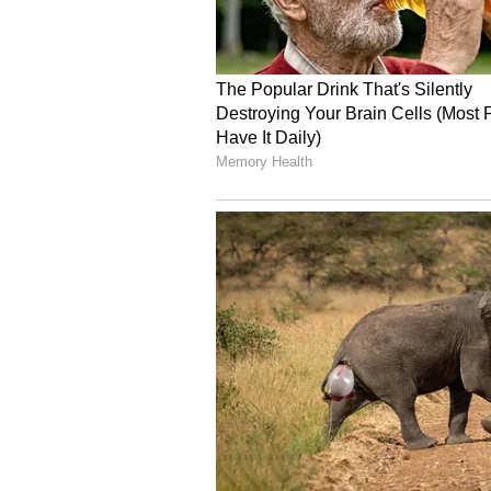
సీఎ
కర్ణాటకలో కాంగ్రెస్ ప్రభుత్వం ఏర్పడినట్
ఉందని ఆయన ధీమాను వ్యక్తం చేశారు.