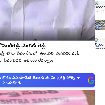
ం రేసులో లేనని తేల్చిన కోమటిరెడ్డి వెంకట్ రెడ్డి
కి వస్తే తాను సీఎం రేసులో ఉండనని భువనగిరి ఎంపీ
. తనకు సీఎం పదవి అవసరం లేదన్నారు
సం ఏసియానెట్ తెలుగు ను మీ ఫ్రిఫర్డ్ సోర్స్ గా
ఎంచుకోండి