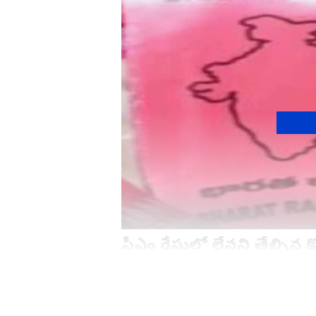
సీఎ
brs flagబుధవారంనాడు భువనగరి ఎంపీ కోమటి
పార్టీలో వర్గపోరు లేదన్నారు. బీఆర్ఎస్ 