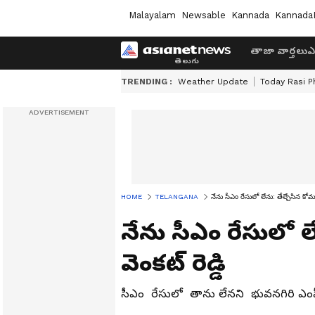
Malayalam
Newsable
Kannada
Kannada
తాజా వార్తలు
ఎ
TRENDING :
Weather Update
Today Rasi P
HOME
TELANGANA
నేను సీఎం రేసులో లేను: తేల్చేసిన కోమటిరె
నేను సీఎం రేసులో లేన
వెంకట్ రెడ్డి
సీఎం రేసులో తాను లేనని భువనగిరి ఎంపీ కో