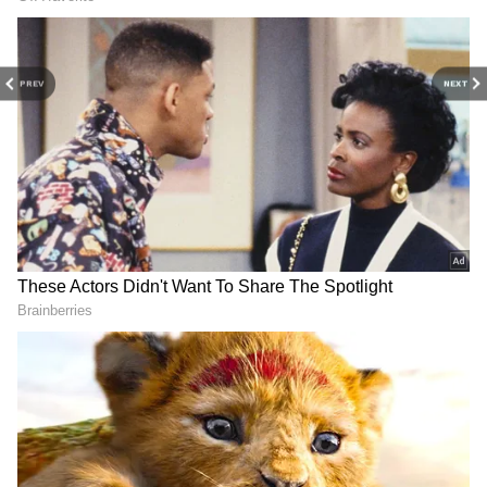
PREV
NEXT
Related Articles
Railway: తెలంగాణ ప్ర‌జ‌ల‌కు గుడ్ న్యూస్‌.. రూ. 770