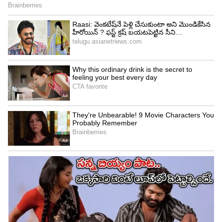
సేవలు ప్రారంభమవుతాయి. దీనికి ప్రత్యేకంగా మరో
యాక్టివేషన్ ప్రక్రియ అవసరం లేదు. జియో ప్రీపెయిడ్,
పోస్ట్‌పెయిడ్ వినియోగదారులిద్దరూ ఈ ప్లాన్‌ను
ఉపయోగించుకోవచ్చు.