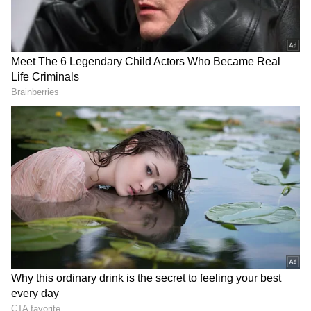
Image Credit :
Our Own
ఏయే ఛానళ్లు అందుబాటులో ఉంటాయి?
ఈ ప్లాన్‌లో జియోస్టార్, సోనీ ఎంటర్‌టైన్‌మెంట్, సన్ టీవీ
నెట్‌వర్క్, వార్నర్ బ్రదర్స్ డిస్కవరీ, ఈటీవీ నెట్‌వర్క్‌కు
చెందిన పలు ప్రముఖ ఛానళ్లు ఉన్నాయి. స్టార్ ప్లస్ హెచ్‌డీ,
కలర్స్ హెచ్‌డీ, సోనీ ఎంటర్‌టైన్‌మెంట్ టెలివిజన్ హెచ్‌డీ,
సోనీ ఎస్‌ఏబీ హెచ్‌డీ, డిస్కవరీ, అనిమల్ ప్లానెట్‌తో పాటు
తెలుగు సహా పలు ప్రాంతీయ భాషల ఛానళ్లు కూడా
ఇందులో లభిస్తాయి. అయితే జియోస్టార్, సోనీ గ్రూప్‌కు
చెందిన స్పోర్ట్స్ ఛానళ్లు ఈ ప్యాక్‌లో భాగం కావు.