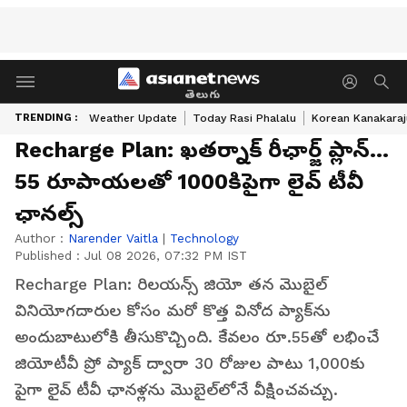
తెలుగు
TRENDING :
Weather Update
Today Rasi Phalalu
Korean Kanakaraj
Recharge Plan: ఖ‌త‌ర్నాక్ రీఛార్జ్ ప్లాన్‌...
55 రూపాయ‌ల‌తో 1000కిపైగా లైవ్ టీవీ
ఛాన‌ల్స్
Author :
Narender Vaitla
|
Technology
Published :
Jul 08 2026, 07:32 PM IST
Recharge Plan: రిలయన్స్ జియో తన మొబైల్
వినియోగదారుల కోసం మరో కొత్త వినోద ప్యాక్‌ను
అందుబాటులోకి తీసుకొచ్చింది. కేవలం రూ.55తో లభించే
జియోటీవీ ప్రో ప్యాక్ ద్వారా 30 రోజుల పాటు 1,000కు
పైగా లైవ్ టీవీ ఛానళ్లను మొబైల్‌లోనే వీక్షించవచ్చు.