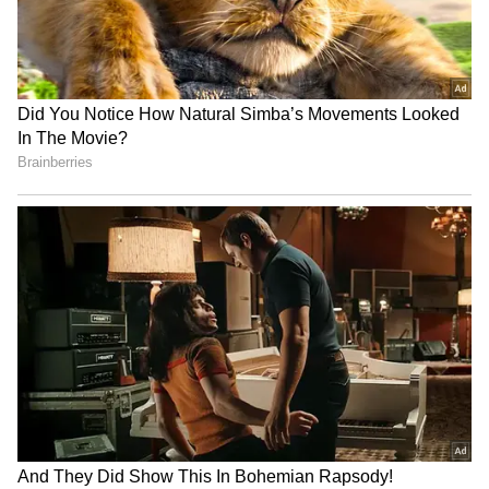
కోట్ల‌తో ఆ మార్గంలో కొత్త రైల్వే లైన్‌
మ‌రో హైటెక్ సిటీగా మారుతోన్న ఆంధ్ర‌ప్ర‌దేశ్‌లోని ఈ
ప్రాంతం.. కాగ్నిజెంట్ సెజ్ ఏర్పాటు
3
5
Image Credit :
X
ప్లాన్‌ను ఎలా యాక్టివేట్ చేయాలి?
వినియోగదారులు ముందుగా రూ.55 జియోటీవీ ప్రో ప్యాక్‌తో
రీఛార్జ్ చేసుకోవాలి. అనంతరం జియోటీవీ యాప్‌ను ఓపెన్
చేసి తమ జియో మొబైల్ నంబర్‌తో లాగిన్ అయితే వెంటనే