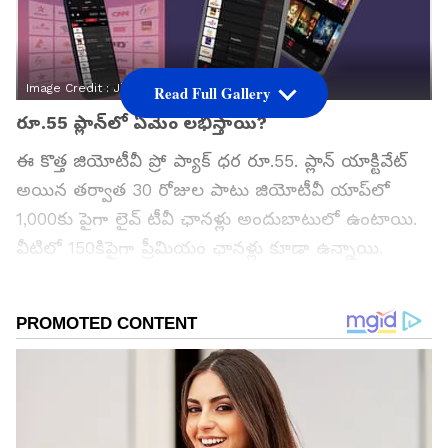
Image Credit :
Jio.com
Read Full Gallery
రూ.55 ప్లాన్‌లో ఏమేం లభిస్తాయి?
ఈ కొత్త జియోటీవీ ప్రో ప్యాక్ ధర రూ.55. ప్లాన్ యాక్టివేట్
అయిన తర్వాత 30 రోజుల పాటు జియోటీవీ యాప్‌లో
1,000కు పైగా లైవ్ టీవీ ఛానళ్లు అందుబాటులో ఉంటాయి.
వీటిలో 150కిపైగా ప్రీమియం ఛానళ్లు కూడా ఉన్నాయి.
వినోదం, సినిమాలు, వార్తలు, పిల్లల కార్యక్రమాలు, లైఫ్‌స్టైల్,
ప్రాంతీయ ఛానళ్లు ఇలా అనేక విభాగాలకు చెందిన
కంటెంట్‌ను ఒకే ప్లాన్‌లో వీక్షించే అవకాశం ఉంటుంది.
గూగుల్‌లో ఆసక్తికరమైన సమాచారం కోసం ఏసియానెట్ తెలుగు
ను మీ ఫ్రిఫర్డ్ సోర్స్ గా ఎంచుకోండి