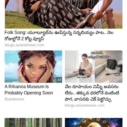
4
5
Image Credit :
X
ఈ ప్లాన్‌లో లేని ప్రయోజనాలు
ఈ రీఛార్జ్ పూర్తిగా వినోద సేవల కోసం మాత్రమే
రూపొందించారు. ఇందులో వాయిస్ కాల్స్, ఎస్‌ఎంఎస్ లేదా
డేటా ప్రయోజనాలు ఉండవు. సేవలను వినియోగించాలంటే
యాక్టివ్ జియో మొబైల్ కనెక్షన్ తప్పనిసరి. ఒక జియోటీవీ
అకౌంట్‌ను ఒక మొబైల్‌తో మాత్రమే ఉపయోగించవచ్చు.