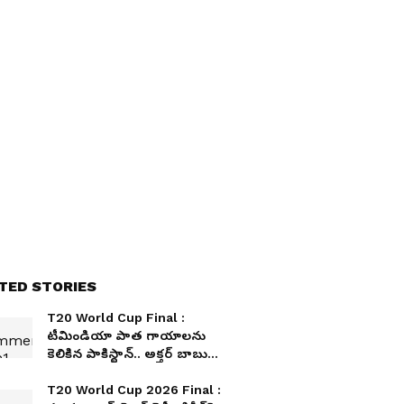
TED STORIES
T20 World Cup Final :
టీమిండియా పాత గాయాలను
కెలికిన పాకిస్థాన్.. అక్తర్ బాబు
నీకుంది ఇక !
T20 World Cup 2026 Final :