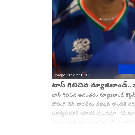
Image Credit :
BCCI
టాస్ గెలిచిన న్యూజిలాండ్.. 
టాస్ గెలిచిన అనంతరం న్యూజిలాండ్ కెప్టె
బౌలింగ్ చేసి భారత్‌ను తక్కువ స్కోరుకే పరి
సూర్యకుమార్ యాదవ్ స్పందిస్తూ.. "మేము
లాంటి ఒత్తిడి ఉన్న మ్యాచ్‌ల్లో బోర్డుపై భ
ఈ కొత్త ప్రపంచకప్‌లో సత్తా చాటతాం" అని ధ