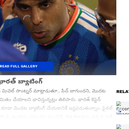
READ FULL GALLERY
భారత్ బ్యాటింగ్
న్ మిచెల్ సాంట్నర్ మాట్లాడుతూ.. పిచ్ బాగుందని, మొదట
RELA
మితం చేయాలని భావిస్తున్నట్లు తెలిపారు. భారత్ కెప్టెన్
 కూడా మొదట బ్యాటింగ్ చేయడానికే ఇష్టపడుతున్నాం. ఫైనల్
ారీ స్కోరు ఉండటం ఎప్పుడూ మంచిదే. గత రికార్డులు పక్కన పెట్టి,
ీమా వ్యక్తం చేశారు.