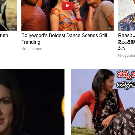
్ అలెన్ మధ్య పోరు ఆసక్తికరంగా ఉండనుంది. ఫిన్ అలెన్
డనని, బంతిని మాత్రమే చూసి ఆడతానని పేర్కొన్నాడు.
ర్ష్‌దీప్ సింగ్ (9 మ్యాచ్‌ల్లో 17 వికెట్లు) మరోసారి