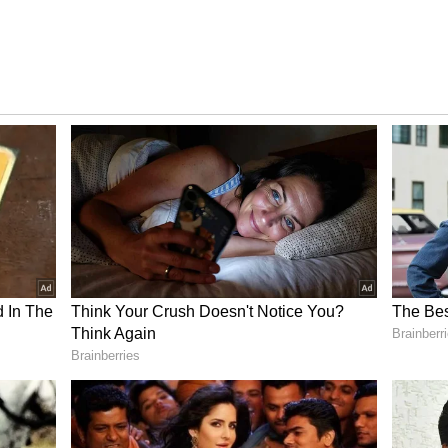
న్ (కీపర్), ఇషాన్ కిషన్, సూర్యకుమార్ యాదవ్ (కెప్టెన్),
ర్ పటేల్, వరుణ్ చక్రవర్తి, అర్ష్‌దీప్ సింగ్, జస్ప్రీత్ బుమ్రా.