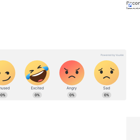
T20 World Cup 2026 Final :
లను
సూర్య భాయ్ స్కెచ్ రెడీ.. కివీస్‌పై
బాబు
భారత్ గెలిచే ఛాన్స్ ఎంత?