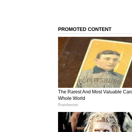
ఇషాన్ కిషన్‌లకు కలిసొచ్చే అంశం.
భారత తుది జట్టు: అభిషేక్ శర్మ, సంజూ శాంస
తిలక్ వర్మ, హార్దిక్ పాండ్యా, శివమ్ దూబే, అక్ష
4
6