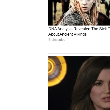
Image Credit :
Getty
కీలక ఆటగాళ్ల మధ్య పోరు
ఈ మ్యాచ్‌లో జస్ప్రీత్ బుమ్రా వర్సెస్ ఫిన
మాట్లాడుతూ.. తాను బౌలర్‌ను చూసి భయప
మరోవైపు, కివీస్‌పై అద్భుతమైన రికార్డు ఉన్న అ