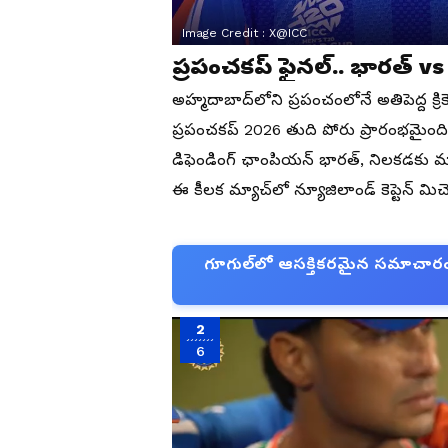
Image Credit :
X@ICC
ప్రపంచకప్ ఫైనల్.. భారత్ vs
అహ్మదాబాద్‌లోని ప్రపంచంలోనే అతిపెద్ద క్ర
ప్రపంచకప్ 2026 తుది పోరు ప్రారంభమైంది
డిఫెండింగ్ ఛాంపియన్ భారత్, నిలకడకు మ
ఈ కీలక మ్యాచ్‌లో న్యూజిలాండ్ కెప్టెన్ మిచ
గూగుల్‌లో ఆసక్తికరమైన సమాచారం కో
2
6