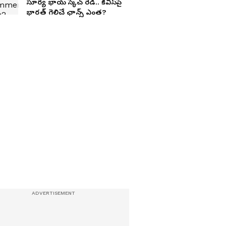
సూర్య భాయ్ స్కెచ్ రెడీ.. కివీస్‌పై
భారత్ గెలిచే ఛాన్స్ ఎంత?