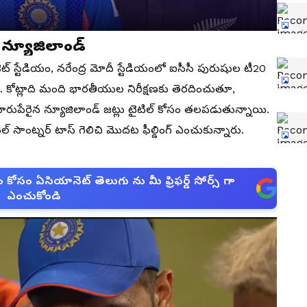
 న్యూజిలాండ్
ికెట్ స్టేడియం, నరేంద్ర మోదీ స్టేడియంలో ఐసీసీ పురుషుల టీ20
. కోట్లాది మంది భారతీయుల నిరీక్షణకు తెరదించుతూ,
ారుపేరైన న్యూజిలాండ్ జట్లు టైటిల్ కోసం తలపడుతున్నాయి.
ెల్ సాంట్నర్ టాస్ గెలిచి మొదట ఫీల్డింగ్ ఎంచుకున్నారు.
సం ఏసియానెట్ తెలుగు ను మీ ఫ్రిఫర్డ్ సోర్స్ గా
ఎంచుకోండి