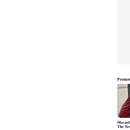
్ తుది జట్లు, వ్యూహాలు ఏమిటి?
సెమీఫైనల్ ఆడిన జట్టుతోనే బరిలోకి దిగుతోంది. యువ
నర్లుగా రానుండగా, ఇషాన్ కిషన్, సూర్యకుమార్ యాదవ్
 జట్టులో ఒక మార్పు చోటుచేసుకుంది. మెక్కోన్చీ స్థానంలో జాకబ్
స్ అదనపు ఆఫ్ స్పిన్నర్‌ను తీసుకోలేదు, ఇది అభిషేక్ శర్మ,