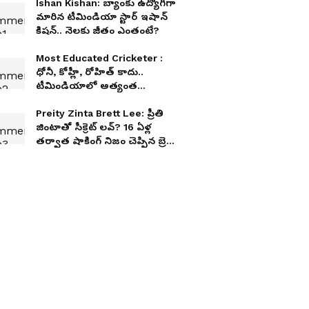
Ishan Kishan: బ్యాంకు ఉద్యోగిగా
మారిన టీమిండియా స్టార్ ఇషాన్
కిషన్.. నెలకు జీతం ఎంతంటే?
Most Educated Cricketer :
ధోనీ, కోహ్లీ, రోహిత్ కాదు..
టీమిండియాలో అత్యంత
విద్యావంతుడైన క్రికెటర్ ఎవరో
తెలుసా?
Preity Zinta Brett Lee: ప్రీతి
జింటాతో సీక్రెట్ లవ్? 16 ఏళ్ల
తర్వాత షాకింగ్ నిజం చెప్పిన బ్రెట్
లీ