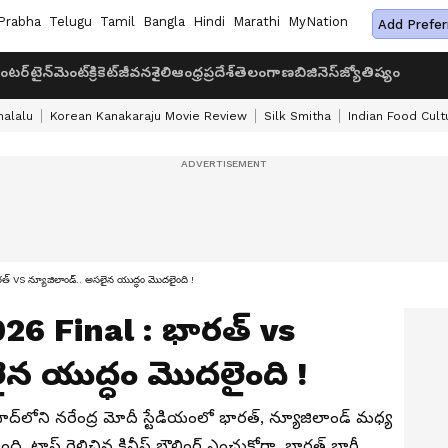
Prabha
Telugu
Tamil
Bangla
Hindi
Marathi
MyNation
Add Prefer
ంటర్‌టైన్‌మెంట్
క్రికెట్
జీవనశైలి
ఆంధ్రప్రదేశ్
తెలంగాణ
బిజినెస్
జ్యోతిష్యం
halalu
Korean Kanakaraju Movie Review
Silk Smitha
Indian Food Cult
S న్యూజిలాండ్.. అసలైన యుద్ధం మొదలైంది !
26 Final : భారత్ vs
ైన యుద్ధం మొదలైంది !
‌లోని నరేంద్ర మోదీ స్టేడియంలో భారత్, న్యూజిలాండ్ మధ్య
ి. టాస్ గెలిచిన కివీస్ బౌలింగ్ ఎంచుకోగా, భారత్ భారీ