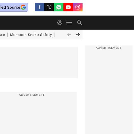
red Source
ure
Monsoon Snake Safety
Akkineni Nageswara Rao
IRCTC Tour Pac