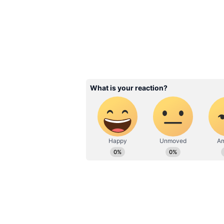
Related Articles
T20 World Cup Final :
టీమిండియా పాత గాయా
కెలికిన పాకిస్థాన్.. అక్తర్ 
నీకుంది ఇక !
3
6