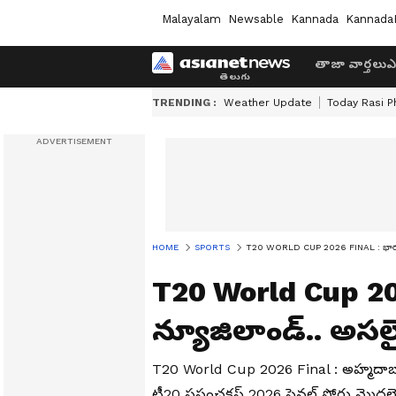
Malayalam
Newsable
Kannada
Kannada
తాజా వార్తలు
ఎ
TRENDING :
Weather Update
Today Rasi P
HOME
SPORTS
T20 WORLD CUP 2026 FINAL : భారత్ V
T20 World Cup 20
న్యూజిలాండ్.. అసల
T20 World Cup 2026 Final : అహ్మదాబాద్
టీ20 ప్రపంచకప్ 2026 ఫైనల్ పోరు మొదలైంద