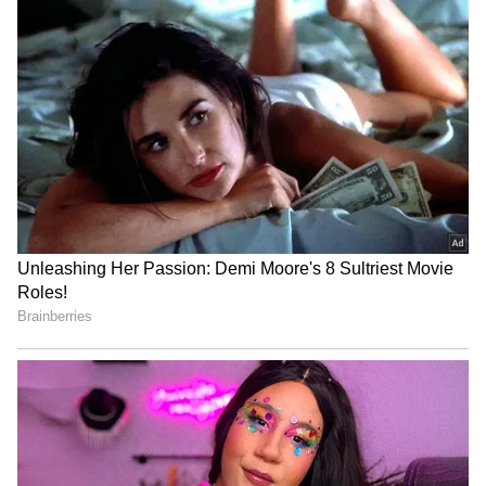
ఈ జంట ప్రేమించి పెళ్లి చేసుకోగా తొలిసారి 2021లో
కూతురికి జన్మనిచ్చారు. రీసెంట్ గా మరోసారి ఈ జంటకు
పండంటి బిడ్డ జన్మించాడు.విరాట్ కోహ్లీ , అనుష్క శర్మ
కేవలం స్టార్ తల్లిదండ్రులు మాత్రమే కాదు; వ్యక్తిగతంగా,
వారు తమ తమ రంగాలలో విశేషమైన విజయాన్ని
సాధించారు. క్రికెటర్‌గా కోహ్లీకి ఉన్న ప్రాముఖ్యత , ప్రముఖ
నటిగా అనుష్క వినోదం , క్రీడా పరిశ్రమలో వారిని పవర్
కపుల్‌గా మార్చింది. వామిక తల్లిదండ్రుల సెలబ్రిటీ హోదా
ఉన్నప్పటికీ, ఈ జంట ఆమె గోప్యతను కాపాడుతూ, వారి
పబ్లిక్ , ప్రైవేట్ జీవితాల మధ్య సున్నితమైన
సమతుల్యతను ఏర్పరుస్తుంది. వారి నుంచి పేరెంట్స్
ఎలాంంటి విషయాలు నేర్చుకోవాలో ఓసారి చూద్దాం...