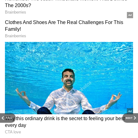
2
7
PREV
NEXT