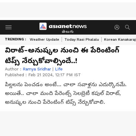
తెలుగు
TRENDING :
Weather Update
Today Rasi Phalalu
Korean Kanakaraj
విరాట్-అనుష్కల నుంచి ఈ పేరింటింగ్
టిప్స్ నేర్చుకోవాల్సిందే..!
Author :
Ramya Sridhar
|
Life
Published :
Feb 21 2024, 12:17 PM IST
పిల్లలను పెంచడం అంటే... చాలా సవాళ్లను ఎదుర్కొనమే.
అయితే.. చాలా మంది పేరెంట్స్ సెలబ్రెటీ కపుల్ విరాట్,
అనుష్కల నుంచి పేరెంటింగ్ టిప్స్ నేర్చుకోవాలి.