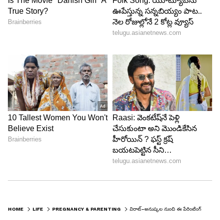
4
7
HOME
LIFE
PREGNANCY & PARENTING
విరాట్-అనుష్కల నుంచి ఈ పేరింటింగ్ టిప్స్ నేర్చుకోవాల్సిందే..!