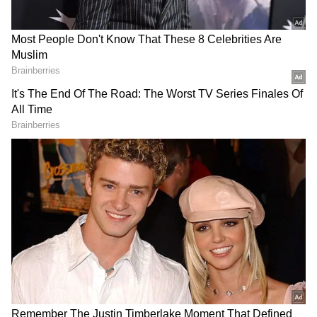
పెళ్లైన ప్రతి దంపతులకు తల్లిదండ్రులు కావాలనే కోరిక
ఉంటుంది. కానీ ఒక్కసారి తల్లిదండ్రులు మారిన తర్వాత
ప్రపంచం మొత్తం మారిపోతుంది. కానీ.. పేరింటింగ్ అనేది
అంత సులవైంది కాదు. పిల్లలను పెంచడం అంటే... చాలా
సవాళ్లను ఎదుర్కొనమే. అయితే.. చాలా మంది పేరెంట్స్
సెలబ్రెటీ కపుల్ విరాట్, అనుష్కల నుంచి పేరెంటింగ్ టిప్స్
నేర్చుకోవాలి.
గూగుల్‌లో ఆసక్తికరమైన సమాచారం కోసం ఏసియానెట్ తెలుగు
ను మీ ఫ్రిఫర్డ్ సోర్స్ గా ఎంచుకోండి