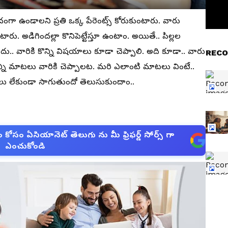
ా ఉండాలని ప్రతి ఒక్క పేరెంట్స్ కోరుకుంటారు. వారు
ారు. అడిగిందల్లా కొనిపెట్టేస్తూ ఉంటాం. అయితే.. పిల్లల
ు.. వారికి కొన్ని విషయాలు కూడా చెప్పాలి. అది కూడా.. వారు
RECO
న్ని మాటలు వారికి చెప్పాలట. మరి ఎలాంటి మాటలు వింటే..
ు లేకుండా సాగుతుందో తెలుసుకుందాం..
సం ఏసియానెట్ తెలుగు ను మీ ఫ్రిఫర్డ్ సోర్స్ గా
ఎంచుకోండి