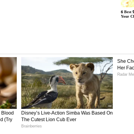
ులో ఏదో ఒకటి మీరు చెప్పిన పని చేయడం, ఏదైనా మంచి పని
ుర్తు చేసి.. నువ్వు ఆ పని చేసినందుకు నేను చాలా
ెప్పడం వల్ల.. పిల్లలకు సంతోషం కలిగది.. అలాంటి మంచి