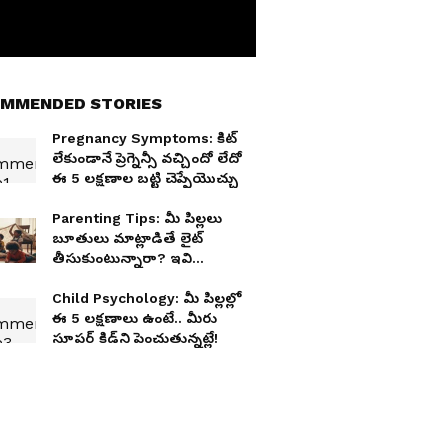
MMENDED STORIES
Pregnancy Symptoms: కిట్
లేకుండానే ప్రెగ్నెన్సీ వచ్చిందో లేదో
ఈ 5 లక్షణాల బట్టి చెప్పేయొచ్చు
Parenting Tips: మీ పిల్లలు
బూతులు మాట్లాడితే లైట్
తీసుకుంటున్నారా? ఇవి
కచ్చితంగా తెలుసుకోండి
Child Psychology: మీ పిల్లల్లో
ఈ 5 లక్షణాలు ఉంటే.. మీరు
సూపర్ కిడ్‍ని పెంచుతున్నట్లే!