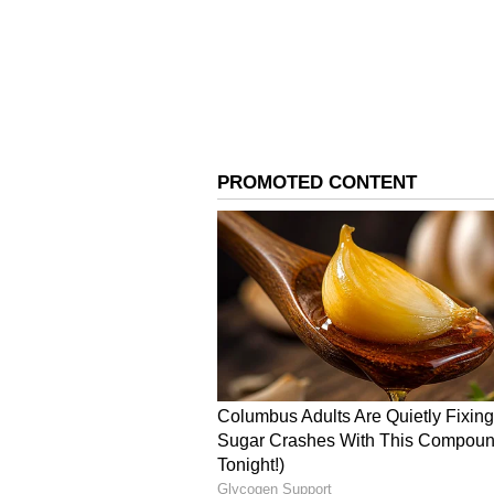
Parents
రోజంతా అల్లరి చేసే పిల్లలు అయినా రోజ
చేయడం చేస్తూ ఉంటారు. అలాంటివి వారికి గ
గర్వపడ్డాను అనే మాట చెప్పాలి. ఆ మాట చ
పనులు మరిన్ని చేయడానికి ఇష్టపడతారు.