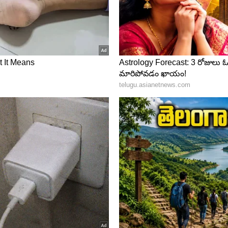
ు.. వారికంటూ కొన్ని డ్రీమ్స్ ఉంటాయి. అవి జరుగుతాయో లేదో
డు వారికి మీరు ధైర్యం ఇవ్వాలి. మీరు కోరుకున్నవన్నీ
ారికి భవిష్యతుకు బాగా సహాయపడుతుంది.