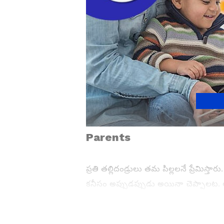
Parents
ప్రతి తల్లిదండ్రులు తమ పిల్లలనే ప్రేమిస
కనీసం అప్పుడప్పుడు అయినా చెప్పాలట. అది
మాకు నువ్వంటే చాలా ఇష్టం అని చెప్పాలి.
సహాయపడుతుంది.