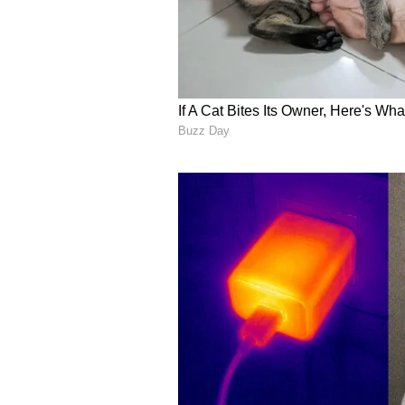
Parenting Tips-
కొంచెం పిల్లలు పెద్దవారు అవుతున్నప్పుడ
అని.. వారు భయపడుతూ ఉంటారు. అలాంటప్పు
నిజమౌతాయని చెప్పాలి. ఆ ప్రోత్సాహం వ
5
8