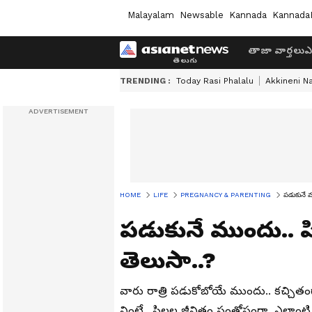
Malayalam
Newsable
Kannada
Kannada
తాజా వార్తలు
ఎ
TRENDING :
Today Rasi Phalalu
Akkineni N
HOME
LIFE
PREGNANCY & PARENTING
పడుకునే ము
పడుకునే ముందు.. పిల
తెలుసా..?
వారు రాత్రి పడుకోబోయే ముందు.. కచ్చిత
వింటే.. పిల్లల జీవితం సంతోషంగా, ఎలాం