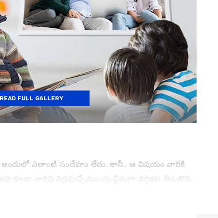
READ FULL GALLERY
్తారు. అందులో ఎలాంటి సందేహం లేదు. కానీ.. ఆ విషయం వారికి
 కూడా వారిని నిద్రపుచ్చేముందు ప్రేమగా దగ్గరకు తీసుకొని..
 ఆ మాట పిల్లలకు భద్రత ఇవ్వడంతో పాటు..ప్రేమ పెరగడానికి