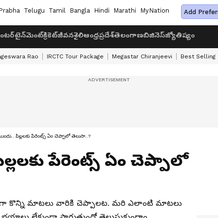
Prabha
Telugu
Tamil
Bangla
Hindi
Marathi
MyNation
Add Prefer
ంటర్‌టైన్‌మెంట్
క్రికెట్
జీవనశైలి
ఆంధ్రప్రదేశ్
తెలంగాణ
బిజినెస్
జ్యోతిష్యం
ageswara Rao
IRCTC Tour Package
Megastar Chiranjeevi
Best Selling
ందు.. పిల్లలకు పేరెంట్స్ ఏం చెప్పాలో తెలుసా..?
్లలకు పేరెంట్స్ ఏం చెప్పాలో
ంగా కొన్ని మాటలు వారికి చెప్పాలట. మరి ఎలాంటి మాటలు
టి భయాలు లేకుండా సాగుతుందో తెలుసుకుందాం..