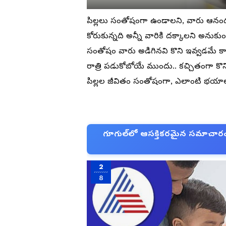
పిల్లలు సంతోషంగా ఉండాలని, వారు ఆనందంగ
కోరుకున్నది అన్నీ వారికి దక్కాలని అనుకుంట
సంతోషం వారు అడిగినవి కొని ఇవ్వడమే కాద
రాత్రి పడుకోబోయే ముందు.. కచ్చితంగా కొ
పిల్లల జీవితం సంతోషంగా, ఎలాంటి భయాల
గూగుల్‌లో ఆసక్తికరమైన సమాచారం కో
2
8