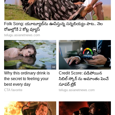
భాగస్వామ్య అలవాటు
మీ పిల్లలు తన ఫుడ్ ను తన స్నేహితులతో పంచుకోవాలని
ప్రతి తల్లిదండ్రులు చెప్పాలి. అలాగే తన ఫ్రెండ్స్ తో
ఆడుకోమని చెప్పాలి. ఎందుకంటే ఇది వారి సామాజిక
నైపుణ్యాలను మెరుగుపరుస్తుంది. అందుకే తల్లిదండ్రులు
పిల్లలకు ఈ విషయాలను ఖచ్చితంగా నేర్పాలి. అలాగే
తల్లిదండ్రులు కూడా అలాగే ప్రవర్తించాలి.