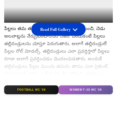
పిల్లలు తమ తల్లిదండ్రుల నుంచే ప్రతి ఒక్క మంచి, చెడు
Read Full Gallery
అలవాట్లను నేర్చుకుంటారనేది నిజం. ఎందుకంటే పిల్లలు
తల్లిదండ్రులను చూస్తూ పెరుగుతారు. అలాగే తల్లిదండ్రులే
పిల్లల రోల్ మోడల్స్. తల్లిదండ్రులు ఎలా ప్రవర్తిస్తారో పిల్లలు
కూడా అలాగే ప్రవర్తించడం మొదలుపెడతారు. అందుకే
తల్లిదండ్రులు పిల్లల ముందు తమను తాము ఎలా ప్రెజెంట్
చేస్తున్నారనే దానిపై ప్రత్యేక శ్రద్ధ తీసుకోవాలి. తల్లిదండ్రుల
ప్రవర్తన సరిగ్గా ఉంటే పిల్లలు కూడా అలాగే ఉంటారు.
FOOTBALL WC '26
WOMEN T-20 WC '26
గూగుల్‌లో ఆసక్తికరమైన సమాచారం కోసం ఏసియానెట్ తెలుగు
ను మీ ఫ్రిఫర్డ్ సోర్స్ గా ఎంచుకోండి