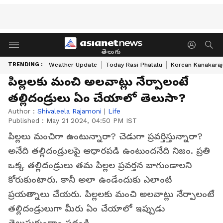
తెలుగు
TRENDING :
Weather Update
Today Rasi Phalalu
Korean Kanakaraj
పిల్లలకు మంచి అలవాట్లు నేర్పాలంటే
తల్లిదండ్రులు ఏం చేయాలో తెలుసా?
Author :
Shivaleela Rajamoni
|
Life
Published :
May 21 2024, 04:50 PM IST
పిల్లలు మంచిగా ఉంటున్నారా? చెడుగా ప్రవర్తిస్తున్నారా?
అనేది తల్లిదండ్రులపై ఆధారపడి ఉంటుందనేది నిజం. ప్రతి
ఒక్క తల్లిదండ్రులు తమ పిల్లల ప్రవర్తన బాగుండాలని
కోరుకుంటారు. కానీ అలా ఉండేందుకు ఎలాంటి
ప్రయత్నాలు చేయరు. పిల్లలకు మంచి అలవాట్లు నేర్పాలంటే
తల్లిదండ్రులుగా మీరు ఏం చేయాలో ఇప్పుడు