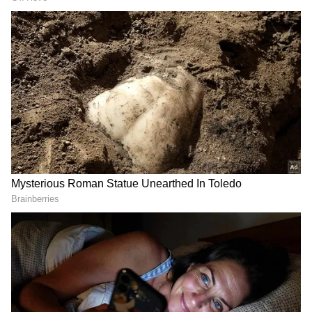
స్వీయ నియంత్రణ
ప్రతి తల్లిదండ్రులు తమ పిల్లలకు వారి భావోద్వేగాలను
నియంత్రించడం నేర్పాలి. అయితే పిల్లలు తల్లిదండ్రులను
చూసే తమ భావోద్వేగాలను నియంత్రించుకోవడం, వాటిని
సరైన మార్గంలో ప్రదర్శించడం నేర్చుకుంటారు.