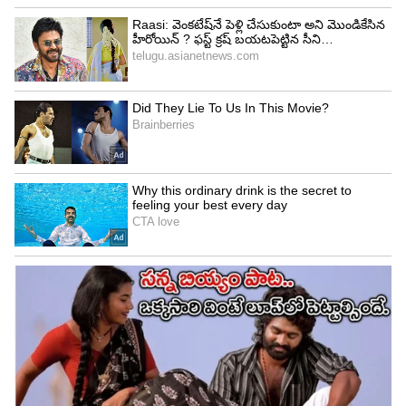
దయగల హృదయం
తల్లిదండ్రులు తమ పిల్లలతో చక్కగా ప్రవర్తించడమే కాకుండా
ఇతరుల పట్ల దయ, సానుభూతిని చూపించాలి. ఎందుకంటే
మీ పిల్లవాడు మిమ్మల్ని చూసే ఇతరుల పట్ల ఎలా ఉండాలో
నేర్చుకుంటాడు. మీరు దయగా ఉంటే పిల్లవాడు ఇతరల పట్ల
దయగా ఉండాలని అనుకుంటాడు.
5
9