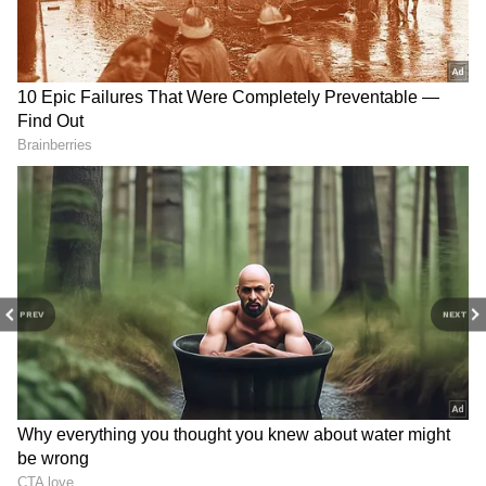
PREV
NEXT
3
9