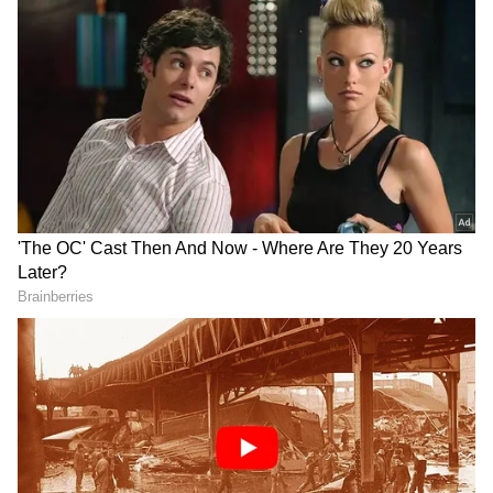
అందుకే తల్లిదండ్రులు ఎప్పుడూ కూడా పిల్లలతో
సానుకూలంగా ఉండాలి. అలాగే వారికి మంచి చెడుల
గురించి చెప్పాలి. మంచి చెడుల మధ్య వ్యత్యాసాన్ని
అర్థమయ్యేలా వివరించి మంచి మనుషులుగా ఎదిగేలా
ప్రేరేపించాలి. పిల్లల్లో మంచి అలవాట్లను అవలంబించడానికి
తల్లిదండ్రులు కూడా మంచి ఉదాహరణలు ఇవ్వాలి.
ఏదేమైనా తల్లిదండ్రుల ప్రవర్తణను చూసే పిల్లలు
నేర్చుకుంటారు. అందుకే పిల్లలకు మంచి అలవాట్లను
నేర్పడానికి తల్లిదండ్రులు ఏం చేయాలో ఇప్పుడు
తెలుసుకుందాం పదండి.