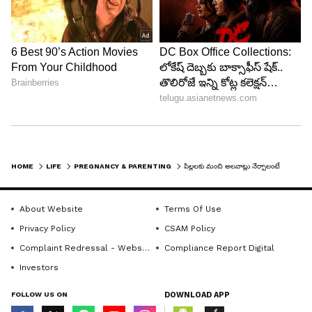
6
9
HOME
LIFE
PREGNANCY & PARENTING
పిల్లలకు మంచి అలవాట్లు నేర్పాలంటే తల్లిదండ్రులు ఏం చేయాలో తెలుసా?
About Website
Terms Of Use
Privacy Policy
CSAM Policy
Complaint Redressal - Website
Compliance Report Digital
ఇతరులు చెప్పేది వినండి
Investors
పిల్లవాడు ఇతరుల విషయాలను వినాలన్నా, వారి చెప్పేది
FOLLOW US ON
DOWNLOAD APP