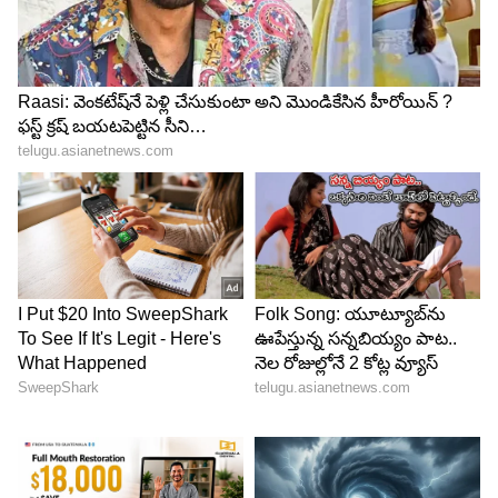
BPCL ప్రకారం, పెట్రోల్‌లో కలిపే ఇథనాల్ "డినేచర్డ్ ఎథనాల్"
రూపంలో ఉంటుంది. అంటే దానిలో ప్రత్యేక రసాయనాలు
కలపడం వల్ల అది తాగడానికి అనువుగా ఉండదు. అలాగే
ఈ రసాయనాలు కీటకాలను ఆకర్షించే లక్షణాలు కూడా కలిగి
ఉండవు. అంతేకాకుండా E20 పెట్రోల్ వాసన కూడా
సాధారణ పెట్రోల్ వాసనలాగే ఉంటుందని, చీమలు లేదా
ఇతర కీటకాలను ప్రత్యేకంగా ఆకర్షించే గుణం లేదని కంపెనీ
వెల్లడించింది.