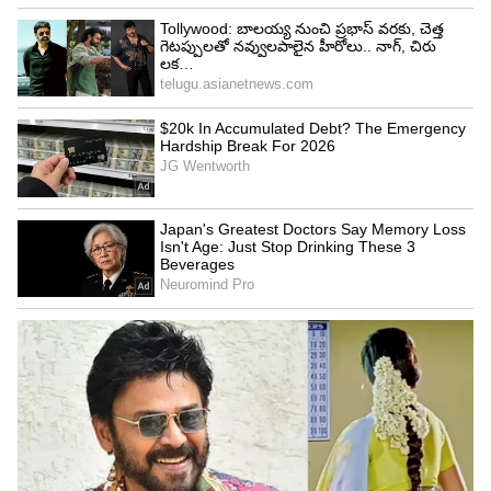
Related Articles
Holidays: విద్యార్థులతో పాటు ఉద్యోగులకు
ఊహించని సెలవులు.. ఈ నెలలో 3 రోజుల లాంగ్
వీకెండ్
మాటలతో కంట్రోల్ చేసే ఎలక్ట్రిక్ స్కూటర్.. రోడ్డుపై
గుంతలు ఉంటే ముందే హెచ్చరిస్తుంది
3
5
Image Credit :
Asianet News
ఇథనాల్‌లో చీమలను ఆకర్షించే పదార్థాలు ఉండవా?