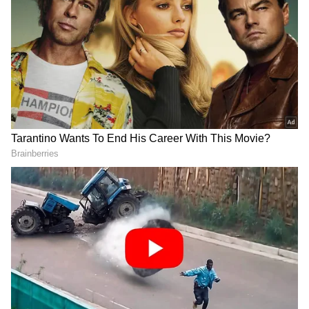
Image Credit :
X
BPCL ఏమి చెప్పింది?
ఈ ప్రచారంపై BPCL స్పష్టమైన వివరణ ఇచ్చింది. E20
పెట్రోల్ కారణంగా చీమలు రావడం పూర్తిగా తప్పుడు
ప్రచారం అని కంపెనీ తెలిపింది. ఇంధనంలో ఉపయోగించే
ఇథనాల్ అనేక శుద్ధి ప్రక్రియల తర్వాత తయారవుతుందని
పేర్కొంది. ఫెర్మెంటేషన్, డిస్టిలేషన్ వంటి ప్రక్రియల ద్వారా
ఇథనాల్‌లో ఉండే చక్కెర వంటి పదార్థాలు పూర్తిగా
తొల‌గిస్తార‌ని వివరించింది. అందువల్ల చీమలను ఆకర్షించే
అంశాలు అందులో ఉండవని స్పష్టం చేసింది.
BPCL has examined the claims
circulating on social media regarding