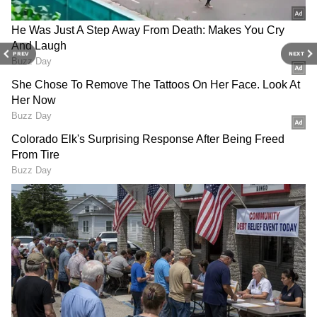
ants congregating around vehicle fuel
filler caps and their alleged
association with E20 petrol.
PREV
NEXT
Fuel-grade ethanol used for petrol
blending is produced through
fermentation and distillation
processes that…
pic.twitter.com/1qED7xBBhe
— Bharat Petroleum (@BPCLimited)
June 17, 2026