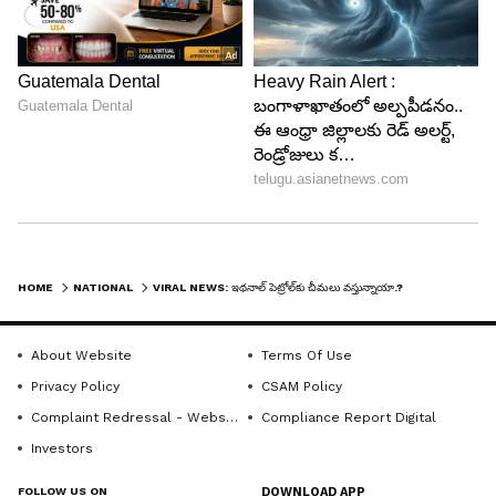
4
5
HOME
NATIONAL
VIRAL NEWS: ఇథ‌నాల్ పెట్రోల్‌కు చీమ‌లు వ‌స్తున్నాయా.? ఈ వైర‌ల్ న్యూస్‌ నిజ‌మేనా.?
Image Credit :
X/Twitter
E20 పెట్రోల్ అంటే ఏమిటి?
About Website
Terms Of Use
Privacy Policy
CSAM Policy
E20 అనేది 20 శాతం ఇథనాల్, 80 శాతం పెట్రోల్
Complaint Redressal - Website
Compliance Report Digital
మిశ్రమంతో తయారయ్యే ఇంధనం. దేశంలో ముడి చమురు
Investors
దిగుమతులపై ఆధారాన్ని తగ్గించడంతో పాటు కాలుష్యాన్ని
నియంత్రించేందుకు కేంద్ర ప్రభుత్వం దీనిని ప్రోత్సహిస్తోంది.
FOLLOW US ON
DOWNLOAD APP