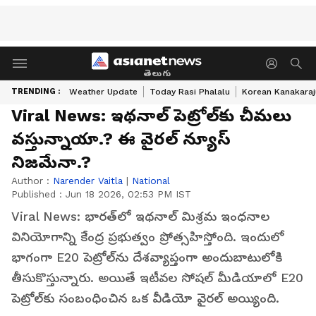
తెలుగు
TRENDING :
Weather Update
Today Rasi Phalalu
Korean Kanakaraj
Viral News: ఇథ‌నాల్ పెట్రోల్‌కు చీమ‌లు
వ‌స్తున్నాయా.? ఈ వైర‌ల్ న్యూస్‌
నిజ‌మేనా.?
Author :
Narender Vaitla
|
National
Published :
Jun 18 2026, 02:53 PM IST
Viral News: భారత్‌లో ఇథనాల్ మిశ్రమ ఇంధనాల
వినియోగాన్ని కేంద్ర ప్రభుత్వం ప్రోత్సహిస్తోంది. ఇందులో
భాగంగా E20 పెట్రోల్‌ను దేశవ్యాప్తంగా అందుబాటులోకి
తీసుకొస్తున్నారు. అయితే ఇటీవల సోషల్ మీడియాలో E20
పెట్రోల్‌కు సంబంధించిన ఒక వీడియో వైరల్ అయ్యింది.