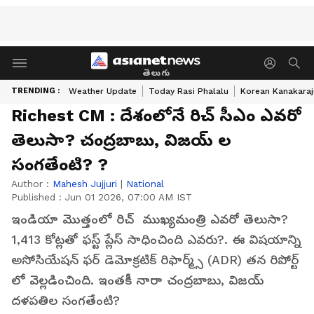
తెలుగు
TRENDING :
Weather Update
Today Rasi Phalalu
Korean Kanakaraj
Richest CM : దేశంలోనే రిచ్ సీఎం ఎవరో
తెలుసా? చంద్రబాబు, విజయ్‌ ల
సంగతేంటి? ?
Author :
Mahesh Jujjuri
|
National
Published :
Jun 01 2026, 07:00 AM IST
ఇండియా మొత్తంలో రిచ్ ముఖ్యమంత్రి ఎవరో తెలుసా?
1,413 కోట్లతో ఫస్ట్ ప్లేస్ సాధించింది ఎవరు?. ఈ విషయాన్ని
అసోసియేషన్ ఫర్ డెమోక్రటిక్ రిఫార్మ్స్ (ADR) తన రిపోర్ట్
లో వెల్లడించింది. ఇంతకీ నారా చంద్రబాబు, విజయ్
దళపతిల సంగతేంటి?