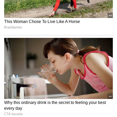
నాయుడు రూ.931 కోట్ల ఆస్తులతో దేశంలో రెండో అత్యంత
ధనిక సీఎంగా ఉన్నారు. ఉమ్మడి ఆంధ్ర ప్రదేశ్ కు రెండు
సార్లు, నవ్యాంధ్రకు రెండు సార్లు సీఎంగా చేశారు బాబు.
ప్రస్తుతం నాలుగో సారి ముఖ్యమంత్రి గా ఉన్నారు. దేశంలోనే
విజన్ ఉన్న సీఎంగా బాబుకు పేరుంది.