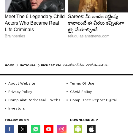
ABOUT THE AUTHOR
Mahesh Jujjuri
MJ
మహేశ్ జుజ్జూరి 13 ఏళ్ళకు పైగా తెలుగు జర్నలిస్టుగా పని
చేస్తున్నారు. ఈయన గతంలో 10 టీవీలో సినిమా, ఫీచర్స్
జర్నలిస్టుగా పని చేశారు. 2021 నుంచి ఏసియా నెట్ తెలుగులో
సినిమా జర్నలిస్టుగా ఉన్నరు. ఓటీటీ, టీవీ, బిగ్ బాస్, లైఫ్ స్టైల్
HOME
NATIONAL
RICHEST CM : దేశంలోనే రిచ్ సీఎం ఎవరో తెలుసా? చంద్రబాబు, విజయ్‌ ల సంగతేంటి? ?
టీవీకే విజయ్
ఇతర సెలబ్రిటీలకు సంబందించిన విశేషాలను, ఫీచర్లను రాయడం
నారా చంద్రబాబు నాయుడు
ఏషియానెట్ న్యూస్
ఈయన ప్రత్యేకత. క్వాలిటీ కంటెంట్‌ తో విశ్లేషణాత్మక కథనాలు
రాయడంలో మంచి పట్టు ఉంది.
About Website
Terms Of Use
Follow Us
Privacy Policy
CSAM Policy
Complaint Redressal - Website
Compliance Report Digital
Investors
FOLLOW US ON
DOWNLOAD APP