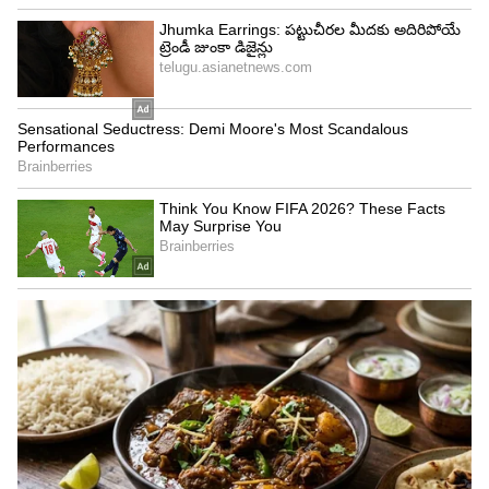
4
4
Image Credit :
ANI
మూడో ప్లేస్ లో దళపతి
అలాగే, ఇటీవల జరిగిన ఎన్నికల్లో గెలిచి తమిళనాడు
ముఖ్యమంత్రిగా బాధ్యతలు చేపట్టిన సి. జోసెఫ్ విజయ్,
రూ.648 కోట్ల ఆస్తులతో (కొన్ని రిపోర్టుల ప్రకారం రూ.624
కోట్లు) మూడో స్థానంలో నిలిచారు. ఆయన ఆస్తులలో
రూ.313 కోట్లకు పైగా బ్యాంకు డిపాజిట్ల రూపంలోనే