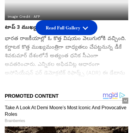
Image Credit :
AFP
టాప్ 3 ముఖ్యమంత్రులు
Read Full Gallery
భారత రాజకీయాల్లో ఓ కొత్త విషయం వెలుగులోకి వచ్చింది.
కర్ణాటక కొత్త ముఖ్యమంత్రిగా బాధ్యతలు చేపట్టనున్న డీకే
శివకుమార్ దేశంలోనే అత్యంత ధనిక సీఎంగా
అవతరించారు. ఎన్నికల అఫిడవిట్ల ఆధారంగా
అసోసియేషన్ ఫర్ డెమోక్రటిక్ రిఫార్మ్స్ (ADR) ఈ డేటాను
విడుదల చేసింది. విశేషం ఏంటంటే, టాప్-3 ధనిక సీఎంలు
ముగ్గురూ దక్షిణాది రాష్ట్రాలకు చెందినవారే.
గూగుల్‌లో ఆసక్తికరమైన సమాచారం కోసం ఏసియానెట్ తెలుగు
ను మీ ఫ్రిఫర్డ్ సోర్స్ గా ఎంచుకోండి