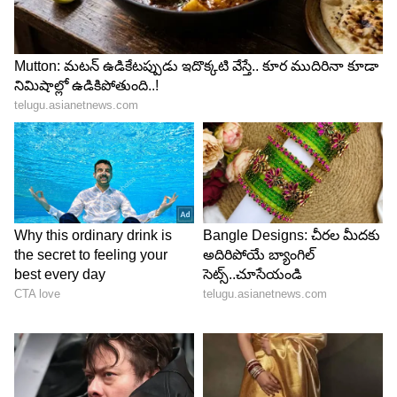
ఉండటం గమనార్హం.
గతంలో, 2025లో ఏడీఆర్ (ADR) విడుదల చేసిన
జాబితాలో అరుణాచల్ ప్రదేశ్ ముఖ్యమంత్రి పెమా ఖండూ
(రూ.332 కోట్లు), కర్ణాటక మాజీ ముఖ్యమంత్రి సిద్ధరామయ్య
ముందుండేవారు. కానీ తాజా రాజకీయ మార్పుల తర్వాత,
డీకే శివకుమార్ (కర్ణాటక), చంద్రబాబు నాయుడు
(ఆంధ్రప్రదేశ్), విజయ్ (తమిళనాడు) ముగ్గురు దక్షిణాది
నేతలే టాప్-3లో ఆధిపత్యం చెలాయిస్తున్నారు.
LATEST VIDEOS