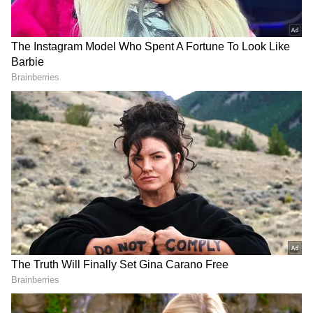
Image Credit :
Asianet News
డీకే శివకుమార్ ఆస్తి విలువ
కర్ణాటక కాంగ్రెస్ పార్టీ సీనియర్ నేత, 'ట్రబుల్ షూటర్'గా
పేరుగాంచిన డీకే శివకుమార్ మొత్తం రూ.1,413 కోట్ల
ఆస్తులతో దేశంలోనే అత్యంత ధనిక సీఎంగా మొదటి
స్థానంలో నిలిచారు. ఆయన ఆస్తుల వివరాలు: చరాస్తులు:
రూ.273 కోట్లు, స్థిరాస్తులు (భూములు, భవనాలు): రూ.1,140
కోట్లు, అప్పులు: రూ.265 కోట్లు. 2008లో రూ.75.5 కోట్లుగా
ఉన్న ఆయన ఆస్తి, 2013లో రూ.251 కోట్లకు, 2018లో
రూ.840 కోట్లకు పెరిగి, 2023 ఎన్నికల అఫిడవిట్ ప్రకారం
రూ.1,413 కోట్లకు చేరింది.
Related Articles