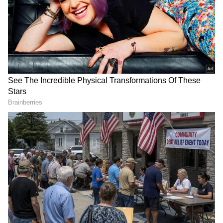
Image Credit :
Asianet News
గోదారి గట్టుపైన మూవీ కథ
రాజు(సుమంత్‌ ప్రభాస్‌)కి చదువు పెద్దగా అబ్బదు. ఆటో
నడిపిస్తూ, ఫ్రెండ్స్(సుదర్శన్‌, కసిరెడ్డి, రాఘవ్‌)లతో సరదాగా
ఎంజాయ్‌ చేస్తుంటారు. ఫ్యామిలీతో టైమ్‌ స్పెండ్‌
చేస్తుంటాడు. తనకు చెల్లి కూడా ఉంటుంది. ఆమె
చదువుకుంటుంది. ఓ రోజు రోడ్డుపై కోడి కోసం రాజు, ఫ్రెండ్‌
సుదర్శన్‌ గొడవ పడుతుంటే, ఓ అమ్మాయి వచ్చి చెంప
చెల్లుమనిపిస్తుంది. పేరు మాయ(నిధి ప్రదీప్‌). వాళ్ల నాన్న
శ్యామ్‌బాబు(జగపతిబాబు) చాలా స్టిక్ట్. బయటకు అలా
కనిపిస్తాడు, కానీ కూతురుని ప్రేమతో ఏ లోటు లేకుండా
పెంచుతాడు. మాయకి తొలి చూపులోనే పడిపోతాడు రాజు.