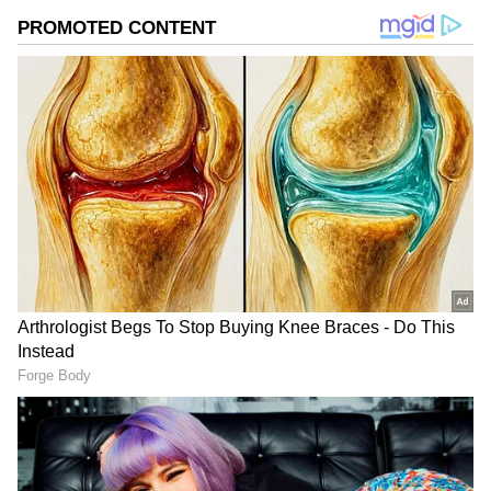
గూగుల్‌లో ఆసక్తికరమైన సమాచారం కోసం ఏసియానెట్ తెలుగు
ను మీ ఫ్రిఫర్డ్ సోర్స్ గా ఎంచుకోండి
2
6