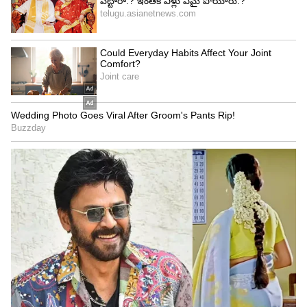
Image Credit :
Asianet News
గోదారి గట్టుపైన మూవీ విశ్లేషణ
హీరో చాలా మంచివాడు, మంచి బుద్దులుండటం, వాళ్ల
పేరెంట్స్ పద్ధతిగా పెంచడమనే కాన్సెప్ట్ తో ఇరవై, ముప్పై
ఏళ్ల క్రితం చాలా సినిమాలు వచ్చాయి. ఇంకా చెప్పాలంటే
అప్పుడన్నీ ఇలాంటి చిత్రాలే. మళ్లీ చాలా ఏళ్ల తర్వాత
అలాంటి కాన్సెప్ట్ తో ఈ చిత్రాన్ని తెరకెక్కించారు. ఇందులో
హీరో చాలా మంచివాడు, ఇతరులకు సాయం చేసే
మనస్తత్వంతో పెరుగుతాడు. పేరెంట్స్ అతన్ని అలా
పెంచుతారు. హీరోయిన్‌ ప్రేమలో పడటం, చివరికి ఆర్థికంగా
తక్కువ వాడు కావడంతో తన కూతురు ఇబ్బంది
పడుతుందని హీరోయిన్‌ తండ్రి హీరోకి వార్నింగ్‌ ఇవ్వడంతో,
హీరో తన ప్రేమని త్యాగం చేయడం, చివరికి హీరో గొప్ప