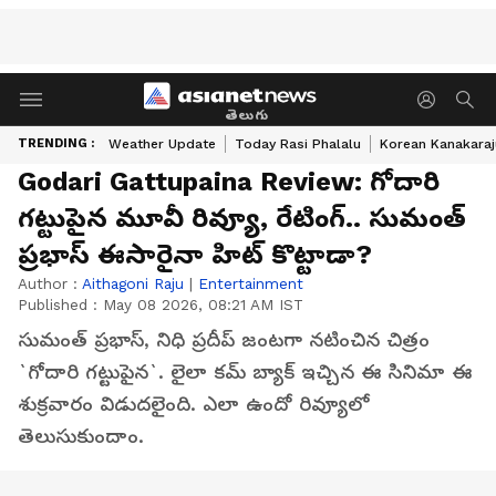
తెలుగు
TRENDING :
Weather Update
Today Rasi Phalalu
Korean Kanakaraj
Godari Gattupaina Review: గోదారి
గట్టుపైన మూవీ రివ్యూ, రేటింగ్‌.. సుమంత్‌
ప్రభాస్‌ ఈసారైనా హిట్‌ కొట్టాడా?
Author :
Aithagoni Raju
|
Entertainment
Published :
May 08 2026, 08:21 AM IST
సుమంత్‌ ప్రభాస్‌, నిధి ప్రదీప్ జంటగా నటించిన చిత్రం
`గోదారి గట్టుపైన`. లైలా కమ్‌ బ్యాక్‌ ఇచ్చిన ఈ సినిమా ఈ
శుక్రవారం విడుదలైంది. ఎలా ఉందో రివ్యూలో
తెలుసుకుందాం.