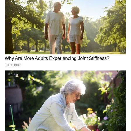
తీరం చేరిందనేది మిగిలిన సినిమా.