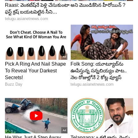
హృదయాన్ని తెలుసుకొని తన మనసు మార్చుకుని అతనికి
తన కూతురుని ఇవ్వడమే ఈ మూవీ స్టోరీ. జెన్‌ జీ
జనరేషన్‌లో, యాక్షన్‌, క్రేజీ లవ్‌ స్టోరీస్‌, బోల్డ్ కంటెంట్‌, మంచి
కామెడీ చిత్రాలు, థ్రిల్లర్స్ ఆదరణ పొందుతున్న ఇలాంటి
తరుణంలో ఇలాంటి సినిమా అనేది ఔట్‌డేటెడ్‌ కాన్సెప్ట్ అని
చెప్పొచ్చు. అయితే కథగా పాతదే అయినా, స్క్రీన్‌ప్లే పరంగా
కొంత ఆకట్టుకునే ప్రయత్నం చేశారు. సుదర్శన్‌తో, కసిరెడ్డి
బ్యాచ్‌తో హీరో చేసే ఫన్‌ ఆకట్టుకుంటుంది. కొంత వరకు
నవ్వులు పూయిస్తుంది. లవ్‌ స్టోరీ రొటీన్‌గానే ఉంటుంది. కానీ
అక్కడక్కడ రొమాంటిక్‌ సన్నివేశాలు అలరిస్తాయి. హీరోయిన్‌
లుక్స్ బాగుంటాయి. ఆమెని చూపించిన తీరు బాగుంది.
అలాగే హీరో మరదలి పాత్రతో కొంత ఫన్‌ వర్కౌట్‌ అయ్యింది.
ఇవి తప్ప సినిమాలో ఆకట్టుకునే, ఎట్రాక్ట్ చేసే అంశాలు
పెద్దగా లేవని చెప్పొచ్చు. ఫస్టాఫ్‌తో అంతా అమ్మాయితో లవ్‌
స్టోరీ ప్రధానంగా సాగుతుంది. ఈ క్రమంలో హీరో బ్యాచ్‌తో