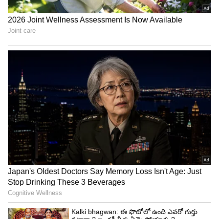
Related Articles
Tollywood Couples: ఫ్లాప్ సినిమాలతో పరిచయం..
ప్రేమ పెళ్లి చేసుకుని భార్య భర్తలుగా సూపర్ హిట్టైన
జంటలు
Sathi leelavathi Review: సతీ లీలావతి ఫస్ట్
రివ్యూ.. లావణ్య త్రిపాఠి మూవీలో హైలైట్స్ ఇవే, మైనస్‌
ఏంటంటే?
3
6