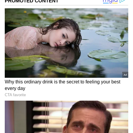
ను మీ ఫ్రిఫర్డ్ సోర్స్ గా ఎంచుకోండి
2
6