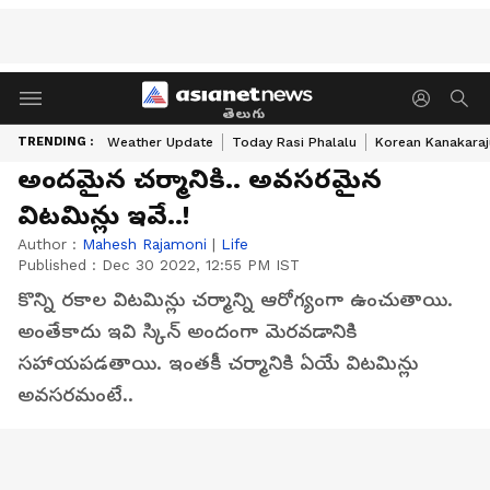
తెలుగు
TRENDING :
Weather Update
Today Rasi Phalalu
Korean Kanakaraj
అందమైన చర్మానికి.. అవసరమైన
విటమిన్లు ఇవే..!
Author :
Mahesh Rajamoni
|
Life
Published :
Dec 30 2022, 12:55 PM IST
కొన్ని రకాల విటమిన్లు చర్మాన్ని ఆరోగ్యంగా ఉంచుతాయి.
అంతేకాదు ఇవి స్కిన్ అందంగా మెరవడానికి
సహాయపడతాయి. ఇంతకీ చర్మానికి ఏయే విటమిన్లు
అవసరమంటే..