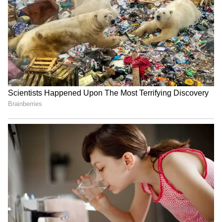
విటమిన్ బి 3
విటమిన్ బి 3 హానికరమైన సూర్యరశ్మి నుంచి చర్మాన్ని
రక్షించడానికి సహాయపడుతుంది. ఎండలో తిరిగిన తర్వాత
చర్మంపై పిగ్మెంటేషన్ కనిపిస్తుంది. ఎందుకంటే UVA , UVB
కిరణాలు చర్మానికి ఎంతో హాని కలిగిస్తాయి. ఈ సమస్యలను
పరిష్కరించడానికి మీరు విటమిన్ బి 3 పుష్కలంగా ఉండే
ఆహారాలను మీ ఆహారంలో తప్పకుండా చేర్చుకోవాలి.