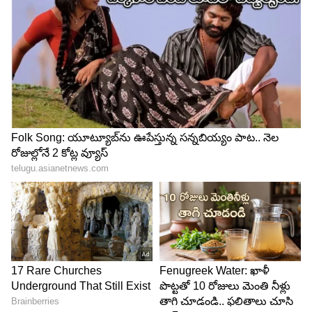
విటమిన్ సి
విటమిన్ సి ఎక్కువగా యాంటీఆక్సిడెంట్లను ఉత్పత్తి
చేయడానికి సహాయపడుతుంది. అంతేకాదు ఈ విటమిన్ మీ
చర్మాన్ని ఆరోగ్యంగా చేస్తుంది. అలాగే దెబ్బతిన్న చర్మాన్ని
నయం చేయడాన్ని వేగవంతం చేస్తుంది. ఇది చర్మంపై
సూర్యరశ్మి తగ్గించడానికి సహాయపడుతుంది కూడా.
5
6