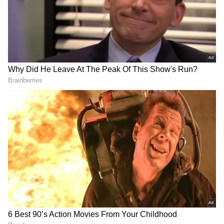
విటమిన్ ఎ
విటమిన్ ఎ కొల్లాజెన్ ఉత్పత్తిని ప్రోత్సహిస్తుంది. దీంతో చర్మం
ఆరోగ్యంగా ఉంటుంది. అందంగా మారిపోతుంది. ఈ
విటమిన్ ఎ మొటిమలను కూడా నివారిస్తుంది. అంతేకాదు
చర్మం వృద్ధాప్యాన్ని తగ్గించడానికి కూడా సహాయపడుతుంది.