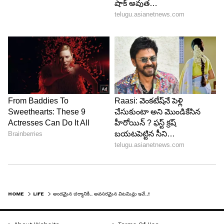
విటమిన్ ఇ
విటమిన్ ఇ మన చర్మానికి చేసే మేలు అంతా కాదు. ఇది
చర్మానికి మెరుపును, మృదుత్వాన్ని ఇస్తుంది. అలాగే
వృద్ధాప్యం లక్షణాలను నెమ్మదింపజేస్తుంది. అలాగే ఈ
విటమిన్ అతి నీలలోహిత కిరణాల నష్టం నుంచి రక్షిస్తుంది.
అలాగే చర్మ వాపును నివారిస్తుంది. అంతేకాదు తామర వంటి
అనేక చర్మ సమస్యలను కూడా నయం చేస్తుంది.
HOME
LIFE
అందమైన చర్మానికి.. అవసరమైన విటమిన్లు ఇవే..!