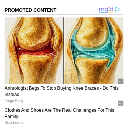
గూగుల్‌లో ఆసక్తికరమైన సమాచారం కోసం ఏసియానెట్ తెలుగు
ను మీ ఫ్రిఫర్డ్ సోర్స్ గా ఎంచుకోండి
2
3