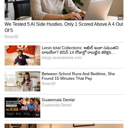
Related Articles
Water Bucket: AC రూమ్ లో నీళ్ల బకెట్ ఎందుకు
పెట్టాలి?
Ripen Raw Mangoes:రసాయనాలు లేకుండా ఇంట్లో