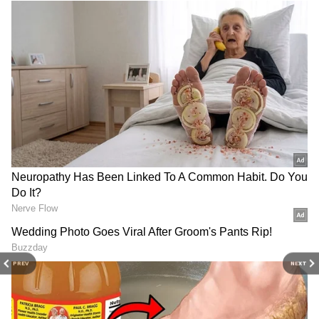
Image Credit :
Chatgpt
టవల్స్ ఉతికేటప్పుడు తీసుకోవాల్సిన జాగ్రత్తలు...
టవల్స్ విడిగా ఉతకాలి: చాలా మంది ఇంటిలో అన్ని
దుస్తులతో కలిపి టవల్స్ కూడా ఉతుకుతూ ఉంటారు. అలా
ఉతికినప్పుడు అవి ఇతర దుస్తుల మురికి మొత్తాన్ని ఈ
టవల్స్ పీల్చేసుకుంటాయి. హోటల్స్ లో ఆ పొరపాటు
చేయరు. వాటిని విడిగా ఉతుకుతారు. అందుకే అవి కొత్తగా
ఉంటాయి. మనం కూడా ఇంట్లో టవల్స్ ఇతర ఏ దుస్తులతో
PREV
NEXT
కలపకుండా ఉతకాలి.
వాషింగ్ మెషిన్ లో ఉతికేటప్పుడు.. ఎక్కువ టవల్స్