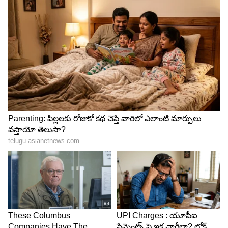
లేకుండా మామిడి పండ్లు మగ్గపెట్టేదెలా?
3
3
Image Credit :
Getty
ఈ పొరపాట్లు కూడా చేయకూడదు..
ఎక్కువ ఫ్యాబ్రిక్ సాఫ్ట్నర్ ని కలపడం వల్ల టవల్స్
మృదువుగా ఉంటాయని చాలా మంది అనుకుంటారు. కానీ,
ఇది నిజం కాదు. ఎక్కువ ఫ్యాబ్రిక్ సాఫ్ట్నర్ కలపడం వల్ల
టవల్స్ పాడైపోతాయి. వాటిని చాలా తక్కువ మాత్రమే
వాడాలి.