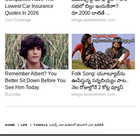
చాలా హోటళ్లు బట్టలు ఆరబెట్టేటప్పుడు డ్రైయర్ బాల్స్‌ను
ఉపయోగిస్తాయి. ఇవి టవల్స్ ఒకదానికొకటి అంటుకోకుండా
నివారిస్తాయి. వేడి గాలిని సమానంగా పంచడంలో
సహాయపడతాయి. దీనివల్ల టవల్స్ మృదువుగా ఉంటాయి.
ఎక్కువ సేపు తడిగా ఉన్న టవల్స్‌ నుంచి ఒకరమైన వాసన
వస్తుంది. కాబట్టి.. మంచిగా ఆరనివ్వాలి. ఆ తర్వాతే వాటిని
మడతపెట్టి దాచుకోవాలి. మరీ ఎక్కువ ఎండలో
ఆరేయకూడదు.
HOME
LIFE
TOWELS: టవల్స్ ఎలా ఉతకాలో తెలుసా? ఎలా ఉతికితే కొత్తవాటిలా కనపడతాయో తెలుసా?