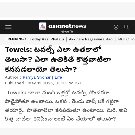
తెలుగు
TRENDING :
Today Rasi Phalalu
Akkineni Nageswara Rao
IRCTC To
Towels: టవల్స్ ఎలా ఉతకాలో
తెలుసా? ఎలా ఉతికితే కొత్తవాటిలా
కనపడతాయో తెలుసా?
Author :
Ramya Sridhar
|
Life
Published :
May 15 2026, 03:18 PM IST
Towels: చాలా మంది ఇళ్లల్లో టవల్స్ తొందరగా
పాడైపోతూ ఉంటాయి. ఒకటి , రెండు వాష్ లకే గట్టిగా
తయారై.. పాతవాటిలా కనపడుతూ ఉంటాయి. మరి, అవి
కొత్త వాటిలా కనిపించాలంటే ఏం చేయాలో తెలుసా?