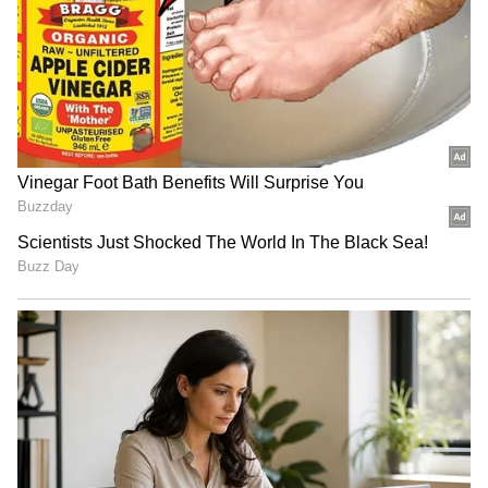
వేయకూడదు. ఎక్కువ టవల్స్ ఒకేసారి వేయడం వల్ల నీరు,
డిటర్జెంట్ సరిగా పనిచేయవు. సబ్బు టవల్స్ కి
అతుక్కుపోతుంది. అవి తమ మృదుత్వాన్ని కోల్పోయి
పొడిగా అనిపిస్తాయి. కాబట్టి.. వాషింగ్ మెషిన్ లో
ఉతికేటప్పుడు కూడా మూడు లేదా నాలుగు టవల్స్ కి
మించి ఒకేసారి వేయకపోవడమే మంచిది.
వేడి లేదా గోరు వెచ్చని నీటితో టవల్స్ ఉతకాలి. ఇలా
చేయడం వల్ల టవల్స్ నుంచి మురికీ, నూనె, బ్యాక్టీరియా
ఈజీగా తొలగించడానికి సహాయపడుతుంది. అయితే, మరీ
వేడిగా ఉన్న నీటిని వాడకూడదు.