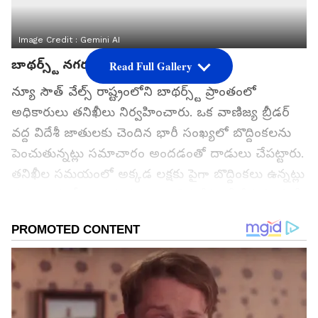
Image Credit :
Gemini AI
బాథర్స్ట్ నగరంలో భారీ తనిఖీలు
Read Full Gallery
న్యూ సౌత్ వేల్స్ రాష్ట్రంలోని బాథర్స్ట్ ప్రాంతంలో
అధికారులు తనిఖీలు నిర్వహించారు. ఒక వాణిజ్య బ్రీడర్
వద్ద విదేశీ జాతులకు చెందిన భారీ సంఖ్యలో బొద్దింకలను
పెంచుతున్నట్లు సమాచారం అందడంతో దాడులు చేపట్టారు.
తనిఖీల సమయంలో అక్కడ లక్షకు పైగా బొద్దింకలు ఉన్నట్లు
గుర్తించారు. కీట‌కాల‌కు సంబంధించిన కేసుల్లో దేశ చరిత్రలో
ఇదే అతిపెద్ద స్వాధీన చర్యగా అధికారులు పేర్కొన్నారు.
గూగుల్‌లో ఆసక్తికరమైన సమాచారం కోసం ఏసియానెట్ తెలుగు
ను మీ ఫ్రిఫర్డ్ సోర్స్ గా ఎంచుకోండి