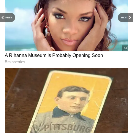
PREV
NEXT
Related Articles
కేజీ మాంసం ధర అక్ష‌రాల రూ. 80 వేలు.. ప్ర‌పంచంలో
అత్యంత ఖ‌రీదైన మాంసాహారం ఇదే