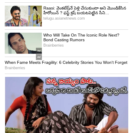
జాతి బొద్దింకలను పెంపుడు సరీసృపాలు, పాములు, బల్లులు
వంటి జంతువులకు ఆహారంగా ఉపయోగిస్తుంటారు. తక్కువ
ఖర్చుతో ఎక్కువ సంఖ్యలో పెంచుకునే అవకాశం
ఉండటంతో కొన్ని వర్గాల్లో వీటికి డిమాండ్ ఉంది.