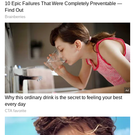
Image Credit :
Asianet News
స్వాధీనం చేసిన జాతులు ఇవే
అధికారులు స్వాధీనం చేసుకున్న వాటిలో ప్రధానంగా
మ‌డ‌గాస్క‌ర్ హిస్సింగ్ కాక్రోచ్‌, దుబాయ్ కాక్రోచ్ జాతులకు
చెందిన బొద్దింకలు ఉన్నాయి. మడగాస్కర్ హిస్సింగ్
బొద్దింకలు ప్రపంచంలోనే అతిపెద్ద బొద్దింక జాతుల్లో ఒకటిగా
గుర్తింపు పొందాయి. ఇవి సాధారణ బొద్దింకల కంటే చాలా
పెద్దవిగా ఉండి, 5 నుంచి 8 సెంటీమీటర్ల వరకు
పెరుగుతాయి. మెరిసే గోధుమ రంగులో కనిపించే ఈ
కీటకాలు సాధారణ బొద్దింకల కంటే భిన్నంగా ఉంటాయి.