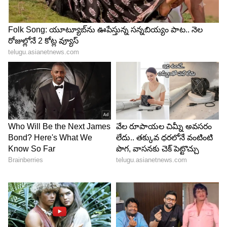
4
5
Image Credit :
Freepik
పర్యావరణానికి ఎందుకు ప్రమాదం?
ఆస్ట్రేలియా ప్రపంచంలోనే అత్యంత కఠినమైన
బయోసెక్యూరిటీ నిబంధనలు అమలు చేస్తున్న దేశాల్లో
ఒకటి. విదేశీ జాతుల జీవులు స్థానిక జీవవైవిధ్యంపై ప్రతికూల
ప్రభావం చూపే అవకాశం ఉండటంతో వాటి దిగుమతి,
పెంపకం, విక్రయాలపై కఠిన నియంత్రణలు అమలులో
ఉన్నాయి. ఈ బొద్దింకలు బయటకు వ్యాపిస్తే స్థానిక