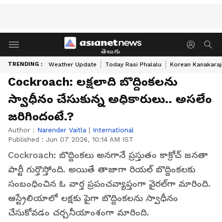
తెలుగు
TRENDING :
Weather Update
Today Rasi Phalalu
Korean Kanakaraj
Cockroach: ల‌క్ష‌లాది బొద్దింక‌ల‌ను
స్వాధీనం చేసుకున్న అధికారులు.. అస‌లేం
జ‌రిగిందంటే.?
Author :
Narender Vaitla
|
International
Published :
Jun 07 2026, 10:14 AM IST
Cockroach: బొద్దింక‌లు అన‌గానే ప్ర‌స్తుతం కాక్రోచ్ జనతా
పార్టీ గుర్తొస్తోంది. అయితే తాజాగా రియల్ బొద్దింకలకు
సంబంధించిన ఓ వార్త ప్రపంచవ్యాప్తంగా వైరల్‌గా మారింది.
ఆస్ట్రేలియాలో లక్షకు పైగా బొద్దింకలను స్వాధీనం
చేసుకోవ‌డం చ‌ర్చ‌నీయాంశంగా మారింది.