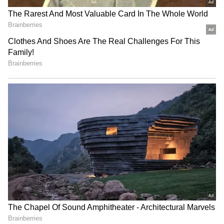
మీరు కూడా రైళ్ల‌లో సమోసాలను ఇష్టంగా తింటారా.?
ఈ వీడియో చూస్తే జీవితంలో వాటి జోలికి వెళ్ల‌రు
3
5
Image Credit :
Getty
కోట్ల రూపాయల విలువైన అక్రమ వ్యాపారం
స్వాధీనం చేసిన బొద్దింకల మార్కెట్ విలువ సుమారు 2
లక్షల ఆస్ట్రేలియన్ డాలర్ల వరకు ఉంటుందని అధికారులు
అంచనా వేశారు. భారత కరెన్సీలో ఇది సుమారు రూ.1.35
కోట్లకు పైగా ఉంటుంది. నిపుణుల అభిప్రాయం ప్రకారం, ఈ