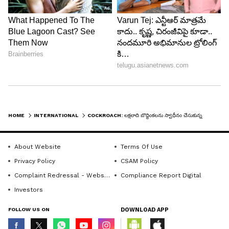
పర్యావరణ సమతుల్యత దెబ్బతినే ప్రమాదం ఉందని
అధికారులు హెచ్చరిస్తున్నారు. అంతేకాకుండా కొన్ని
సందర్భాల్లో వ్యాధుల వ్యాప్తికి కూడా కారణమయ్యే
అవకాశం ఉందని నిపుణులు పేర్కొంటున్నారు.
5
5
HOME
INTERNATIONAL
COCKROACH: ల‌క్ష‌లాది బొద్దింక‌ల‌ను స్వాధీనం చేసుకున్న అధికారులు.. అస‌లేం జ‌రిగిందంటే.?
About Website
Terms Of Use
Privacy Policy
CSAM Policy
Image Credit :
Our Own
Complaint Redressal - Website
Compliance Report Digital
బ్రీడర్‌పై చర్యలు.. బొద్దింకలకు ముగింపు
Investors
ఈ ఘటనలో స్వాధీనం చేసిన బొద్దింకలన్నింటినీ నియంత్రిత
FOLLOW US ON
DOWNLOAD APP
విధానంలో తొలగించనున్నట్లు అధికారులు వెల్లడించారు.