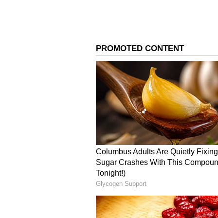
ఆ నిమిషాలు ఎప్పటికీ గుర్త
మెస్సీ కెరీర్‌లో గతంలో కూడా ఇలాంటి 
జరిగిన కోపా అమెరికా ఫైనల్‌లో మెస్సీ గాయప
వెక్కివెక్కి ఏడ్చిన వీడియో అభిమానుల గు
అమెరికా ఫైనల్ ఓటమి తర్వాత, 2018లో బ
బార్సిలోనా క్లబ్‌ను వీడేటప్పుడు ఇచ్చిన ఫేర్‌వ
ఫుట్‌బాల్ ప్రపంచం సాక్షిగా నిలిచింది. కాన
ఏడవడం అందరినీ షాక్‌కు గురిచేసింది.