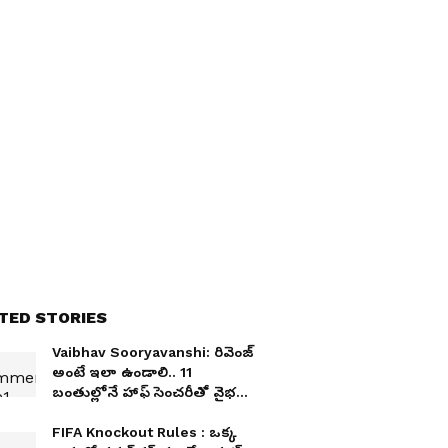
TED STORIES
Vaibhav Sooryavanshi: రివెంజ్
అంటే ఇలా ఉండాలి.. 11
బంతుల్లోనే హాఫ్ సెంచరీతో వైభవ్
సూర్యవంశీ వరల్డ్ రికార్డ్ !
FIFA Knockout Rules : ఒక్క