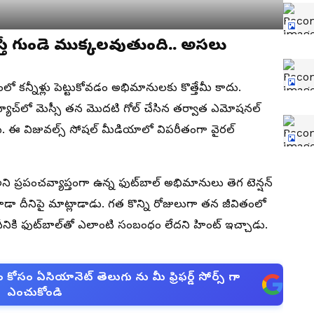
స్తే గుండె ముక్కలవుతుంది.. అసలు
లో కన్నీళ్లు పెట్టుకోవడం అభిమానులకు కొత్తేమీ కాదు.
్ మ్యాచ్‌లో మెస్సీ తన మొదటి గోల్ చేసిన తర్వాత ఎమోషనల్
న్నాడు. ఈ విజువల్స్ సోషల్ మీడియాలో విపరీతంగా వైరల్
ప్రపంచవ్యాప్తంగా ఉన్న ఫుట్‌బాల్ అభిమానులు తెగ టెన్షన్
కూడా దీనిపై మాట్లాడాడు. గత కొన్ని రోజులుగా తన జీవితంలో
ీనికి ఫుట్‌బాల్‌తో ఎలాంటి సంబంధం లేదని హింట్ ఇచ్చాడు.
సం ఏసియానెట్ తెలుగు ను మీ ఫ్రిఫర్డ్ సోర్స్ గా
ఎంచుకోండి