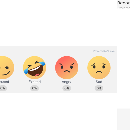
రికంగా వెల్లడించారు. మెస్సీ తండ్రి హోర్హె మెస్సీ హెల్త్
త ఎమోషనల్ అయ్యాడని కుటుంబ సభ్యులు క్లారిటీ ఇచ్చారు.
ులతో ట్రీట్‌మెంట్ అందిస్తున్నామని చెప్పారు. ఆయన ఆరోగ్యం
ాజిటివ్‌గా ఉందంటూ ‘ది గార్డియన్’ పత్రికకు ఇచ్చిన
శారు.
ివెంజ్
FIFA Knockout Rules : ఒక్క
తుల్లోనే
కార్డుతో వరల్డ్ కప్ నుంచే అవుట్..
్యవంశీ
ఫిఫా రూల్స్ తెలిస్తే మైండ్ బ్లాకే !