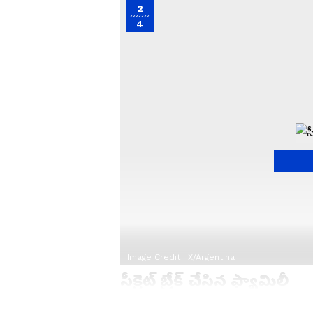
2
4
Image Credit :
X/Argentina
సీక్రెట్ బ్రేక్ చేసిన ఫ్యామిలీ
మెస్సీ ఎందుకు ఏడ్చాడనే సస్పెన్స్‌కు ఫైనల్‌గ