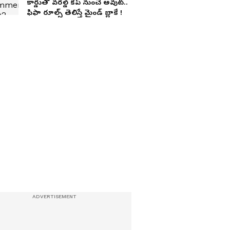
కార్డుతో వరల్డ్ కప్ నుంచే అవుట్..
ఫిఫా రూల్స్ తెలిస్తే మైండ్ బ్లాకే !