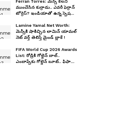
Ferran Torres: మెస్సీ కలని
ముంచేసిన కుర్రాడు.. ఎవరీ ఫెర్రాన్
టోర్రెస్? ఇండియాతో ఉన్న స్పెషల్
కనెక్షన్ ఏంటి?
Lamine Yamal Net Worth:
మెస్సీకి షాకిచ్చిన లామిన్ యామల్
నెట్ వర్త్ తెలిస్తే మైండ్ బ్లాకే !
FIFA World Cup 2026 Awards
List: రోడ్రికి గోల్డెన్ బాల్..
ఎంబాప్పేకు గోల్డెన్ బూట్.. ఫిఫా
వరల్డ్ కప్ 2026 అవార్డుల విన్నర్స్
వీరే