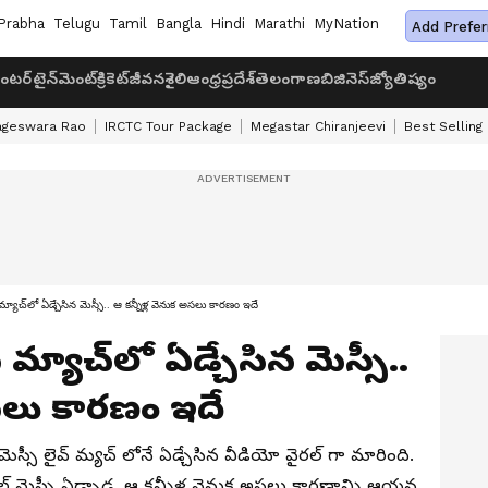
Prabha
Telugu
Tamil
Bangla
Hindi
Marathi
MyNation
Add Prefer
ంటర్‌టైన్‌మెంట్
క్రికెట్
జీవనశైలి
ఆంధ్రప్రదేశ్
తెలంగాణ
బిజినెస్
జ్యోతిష్యం
ageswara Rao
IRCTC Tour Package
Megastar Chiranjeevi
Best Selling
యాచ్‌లో ఏడ్చేసిన మెస్సీ.. ఆ కన్నీళ్ల వెనుక అసలు కారణం ఇదే
 మ్యాచ్‌లో ఏడ్చేసిన మెస్సీ..
అసలు కారణం ఇదే
మెస్సీ లైవ్ మ్యచ్ లోనే ఏడ్చేసిన వీడియో వైరల్ గా మారింది.
నెల్ మెస్సీ ఏడ్చాడ. ఆ కన్నీళ్ల వెనుక అసలు కారణాన్ని ఆయన