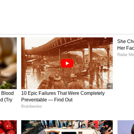
ుంటాయి
ఎమోషనల్ మూమెంట్స్ చాలానే ఉన్నాయి. 2024 కొలంబియాతో
డి గ్రౌండ్ వీడాడు. ఆ తర్వాత డగౌట్‌లో కూర్చుని మెస్సీ
ండెల్ని పిండేసింది. అంతకుముందు 2016లో చిలీతో కోపా
ొలీవియాను ఓడించి కోపా అమెరికా గెలిచిన ఆనందంలో, అలాగే
ెల్ స్పీచ్‌లో.. ఇలా మెస్సీ కన్నీళ్లు పెట్టుకున్న ఎన్నో క్షణాలకు
ీ, వరల్డ్ కప్ గెలిచిన తర్వాత ఆడుతున్న ఈ మ్యాచ్‌లో మెస్సీ