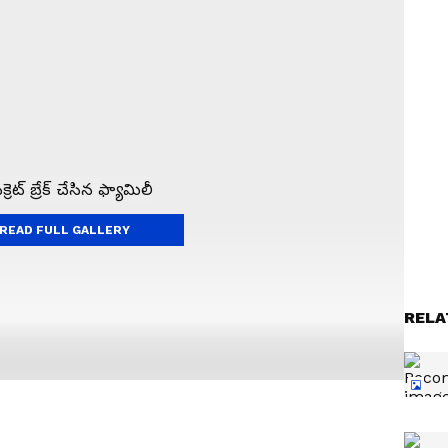
READ FULL GALLERY
RELA
ా అతని ఫ్యామిలీ ఎండ్ కార్డ్ వేసింది. మెస్సీ కన్నీళ్ల వెనుక