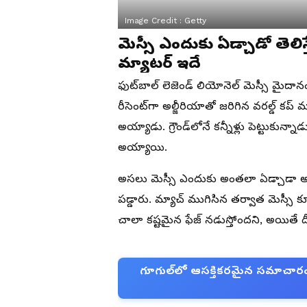
Image Credit :
Getty
మెస్సీ ఎందుకు ఏడ్చాడో తెలి
మ్యాటర్ ఇదే
ఫుట్‌బాల్ లెజెండ్ లియోనెల్ మెస్సీ మైదానం
రీసెంట్‌గా అల్జీరియాతో జరిగిన వరల్డ్ కప
అయ్యాడు. గ్రౌండ్‌లోనే కన్నీళ్లు పెట్టుకు
అయ్యాయి.
అసలు మెస్సీ ఎందుకు అంతలా ఏడ్చాడా అని 
పడ్డారు. మ్యాచ్ ముగిసిన తర్వాత మెస్సీ 
చాలా కష్టమైన ఫేజ్ నడుస్తోందని, అయితే ద
గూగుల్‌లో ఆసక్తికరమైన సమాచారం కో