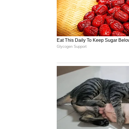
4
4
Image Credit :
Getty