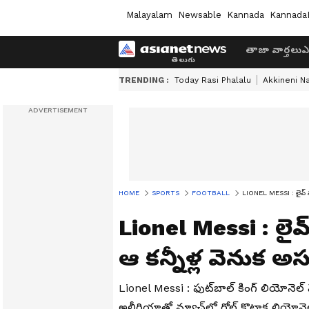
Malayalam
Newsable
Kannada
Kannada
తాజా వార్తలు
ఎ
TRENDING :
Today Rasi Phalalu
Akkineni N
HOME
SPORTS
FOOTBALL
LIONEL MESSI : లైవ్ మ్
Lionel Messi : లైవ్
ఆ కన్నీళ్ల వెనుక 
Lionel Messi : ఫుట్‌బాల్ కింగ్ లియోనెల్ 
అల్జీరియాతో మ్యాచ్‌లో గోల్ కొట్టాక లియో