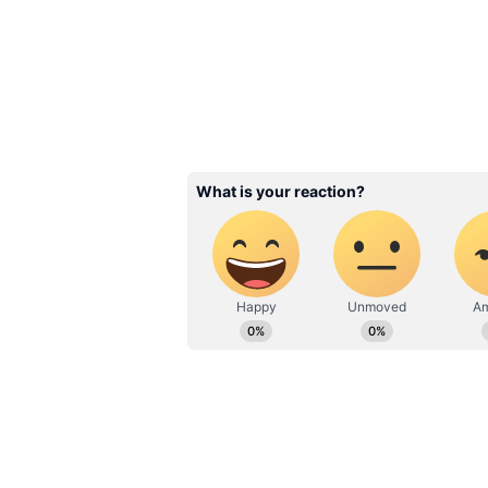
అసలు కారణాన్ని అతని కుటుంబ సభ్యులు అధికా
కండిషన్ బాగోలేకపోవడం వల్లే మెస్సీ అం
ప్రస్తుతం హోర్హె మెస్సీకి నిపుణులైన వైద్య
ఇప్పుడు మెరుగుపడుతోందని, రికవరీ చాలా ప
స్టేట్‌మెంట్‌లో ఫ్యామిలీ మెంబర్స్ కన్ఫర్మ్ చే
Related Articles
Vaibhav Sooryavanshi: ర
అంటే ఇలా ఉండాలి.. 11 బం
హాఫ్ సెంచరీతో వైభవ్ సూర
వరల్డ్ రికార్డ్ !