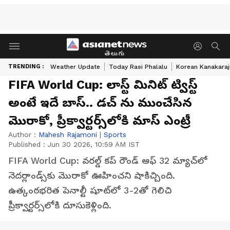
తెలుగు
TRENDING :
Weather Update
Today Rasi Phalalu
Korean Kanakaraj
FIFA World Cup: లాస్ట్ మినిట్ ట్విస్ట్
అంటే ఇదే బాస్.. డచ్ ను ముంచేసిన
మొరాకో, ప్రీక్వార్టర్స్‌లోకి మాస్ ఎంట్రీ
Author :
Mahesh Rajamoni
|
Sports
Published :
Jun 30 2026, 10:59 AM IST
FIFA World Cup: వరల్డ్ కప్ రౌండ్ ఆఫ్ 32 మ్యాచ్‌లో
నెదర్లాండ్స్‌కు మొరాకో ఊహించని షాకిచ్చింది.
ఉత్కంఠభరిత పెనాల్టీ షూట్‌లో 3-2తో గెలిచి
ప్రీక్వార్టర్స్‌లోకి దూసుకెళ్లింది.