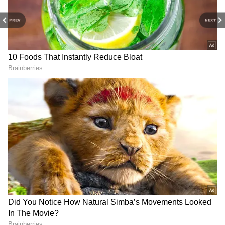
టికెట్ కన్ఫర్మ్ చేసుకుందని అందరూ ఫిక్స్ అయిపోయారు.
PREV
NEXT
కానీ, సరిగ్గా ఇంజూరీ టైమ్‌లో మొరాకో ప్లేయర్ ఇసా డియోప్
హెడర్ ద్వారా మిరాకిల్ గోల్ చేశాడు. ఈ గోల్‌తో డచ్ టీమ్
గుండె పగిలిపోయింది. మ్యాచ్ 1-1తో సమం కావడంతో
ఎక్స్‌ట్రా టైమ్‌కు దారితీసింది.