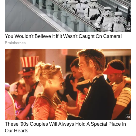
సొంతం చేసుకుంది.
గూగుల్‌లో ఆసక్తికరమైన సమాచారం కోసం ఏసియానెట్ తెలుగు
ను మీ ఫ్రిఫర్డ్ సోర్స్ గా ఎంచుకోండి