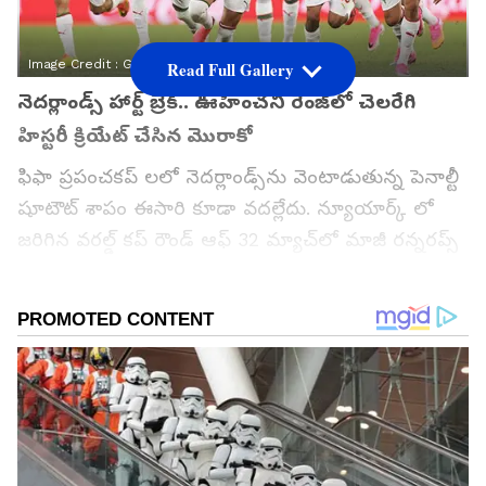
Image Credit :
Getty
Read Full Gallery
నెదర్లాండ్స్ హార్ట్ బ్రేక్.. ఊహించని రేంజ్‌లో చెలరేగి
హిస్టరీ క్రియేట్ చేసిన మొరాకో
ఫిఫా ప్రపంచకప్‌ లలో నెదర్లాండ్స్‌ను వెంటాడుతున్న పెనాల్టీ
షూటౌట్ శాపం ఈసారి కూడా వదల్లేదు. న్యూయార్క్ లో
జరిగిన వరల్డ్ కప్ రౌండ్ ఆఫ్ 32 మ్యాచ్‌లో మాజీ రన్నరప్స్
అయిన నెదర్లాండ్స్‌కు మొరాకో కోలుకోలేని షాక్ ఇచ్చింది.
నరాలు తెగే ఉత్కంఠ మధ్య జరిగిన పెనాల్టీ షూటౌట్ లో
డచ్ ముంచేసి, మొరాకో ప్రీ-క్వార్టర్స్‌లోకి గ్రాండ్‌గా ఎంట్రీ
ఇచ్చింది. నిర్ణీత సమయం, అదనపు సమయంలో ఇరు జట్లు
1-1తో ఈక్వల్‌గా నిలవడంతో మ్యాచ్ షూటౌట్ కు
దారితీసింది. అక్కడ అదృష్టం, దురదృష్టం మారుతూ వచ్చి,
చివరకు 3-2 తేడాతో మొరాకో చరిత్రాత్మక విజయాన్ని