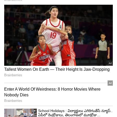
Related Articles
WhatsApp Plus Features: వాట్సాప్ ప్లస్
సబ్‌స్క్రిప్షన్.. నెలకు ₹79 పే చేస్తే వచ్చే 6 సూపర్ ఫీచర్లు
ఏంటో తెలుసా?
Ghost Village Mystery: ఒక్క రాత్రిలో మాయమైన
గ్రామం.. ఘోస్ట్ విలేజ్ కుల్ధారా మిస్టరీ ఇదే !
3
4