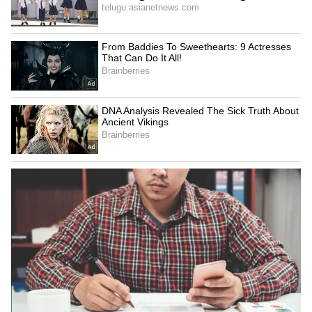
Image Credit :
Getty
సేవ్ చేసిన వెర్‌బ్రగ్గన్.. కానీ షూటౌట్ లో ఫెయిల్
విజయం చేతి దాకా వచ్చి చేజారిపోవడంతో నెదర్లాండ్స్
మైండ్ బ్లాక్ అయింది. ఎక్స్‌ట్రా టైమ్‌లో మొరాకో టీమ్ చాలా
సార్లు గోల్ పోస్ట్ దగ్గరకు దూసుకొచ్చింది. అయితే,
నెదర్లాండ్స్ గోల్ కీపర్ బార్ట్ వెర్‌బ్రగ్గన్ అద్భుతమైన సేవ్స్‌తో
టీమ్‌ను ఆదుకున్నాడు. దీంతో ఎక్స్‌ట్రా టైమ్‌లో కూడా
స్కోరు మారలేదు. అయితే, ఈ ఫామ్‌ను వెర్‌బ్రగ్గన్ పెనాల్టీ
షూటౌట్ లో కంటిన్యూ చేయలేకపోయాడు. షూటౌట్‌లో
నెదర్లాండ్స్ ఏకంగా మూడు కిక్‌లను మిస్ చేసి సెల్ఫ్ గోల్
చేసుకుంది. మొరాకో కూడా రెండు కిక్‌లను వేస్ట్ చేసుకున్నా,
నెదర్లాండ్స్ చేసిన తప్పులు వాళ్లకు ప్లస్ అయ్యాయి.