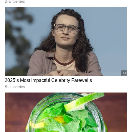
2
4
Image Credit :
Getty
గాక్పో గోల్.. ఆపై ఊహించని ట్విస్ట్
ఈ మ్యాచ్‌లో ఫస్ట్ హాఫ్ అంతా ఇరు జట్లూ గట్టిగా ఫైట్
చేసినా ఒక్క గోల్ కూడా నమోదు కాలేదు. మొరాకో ప్లేయర్స్
డచ్ డిఫెన్స్‌పై ఓ రేంజ్‌లో ఎటాక్ చేసినా, నెదర్లాండ్స్
తట్టుకుని నిలబడింది. ఇక సెకండ్ హాఫ్‌లో మ్యాచ్
హీటెక్కింది. 72వ నిమిషంలో నెదర్లాండ్స్ స్టార్ ప్లేయర్ కోడి
గాక్పో అదిరిపోయే గోల్ కొట్టి తన టీమ్‌కు లీడ్ అందించాడు.
ఈ ఒక్క గోల్‌తో నెదర్లాండ్స్ మ్యాచ్ గెలిచేసి ప్రీ-క్వార్టర్స్