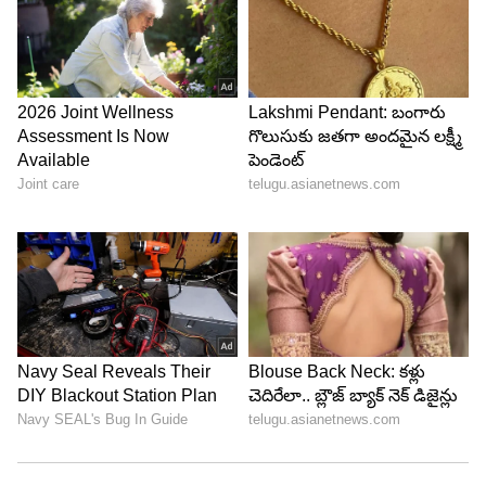
బలంగా ఉంటుంది. అదే మీరు ఒక వారం పాటు
ఉల్లిపాయలని తినకపోవడం వల్ల మీ శరీరంలో ఎన్నో
ముఖ్యమైన పోషకాలు తగ్గుతాయి. దీంతో మీ ఇమ్యూనిటీ
పవర్ కూడా బలహీనంగా మారుతుంది. దీంతో మీకు
వ్యాధులు ఎక్కువగా సోకుతాయి.