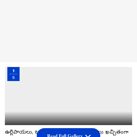
1
5
ఉల్లిపాయలు, టమాటాలు, పచ్చిమిరపకాయలు ఖచ్చితంగా
Read Full Gallery