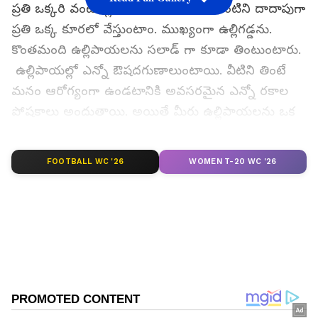
ప్రతి ఒక్కరి వంటింట్లో ఉంటాయి. ఈ మూడింటిని దాదాపుగా
ప్రతి ఒక్క కూరలో వేస్తుంటాం. ముఖ్యంగా ఉల్లిగడ్డను.
కొంతమంది ఉల్లిపాయలను సలాడ్ గా కూడా తింటుంటారు.
ఉల్లిపాయల్లో ఎన్నో ఔషదగుణాలుంటాయి. వీటిని తింటే
మనం ఆరోగ్యంగా ఉండటానికి అవసరమైన ఎన్నో రకాల
పోషకాలు అందుతాయి. అయితే మీరు ఉల్లిపాయలను ఒక
వారం పాటు తినకపోతే ఏం జరుగుతుందని ఎప్పుడైనా
ఆలోచించారా? పదండి దీనికి సమాధానం ఇప్పుడు
FOOTBALL WC '26
WOMEN T-20 WC '26
తెలుసుకుందాం..
గూగుల్‌లో ఆసక్తికరమైన సమాచారం కోసం ఏసియానెట్ తెలుగు
ను మీ ఫ్రిఫర్డ్ సోర్స్ గా ఎంచుకోండి