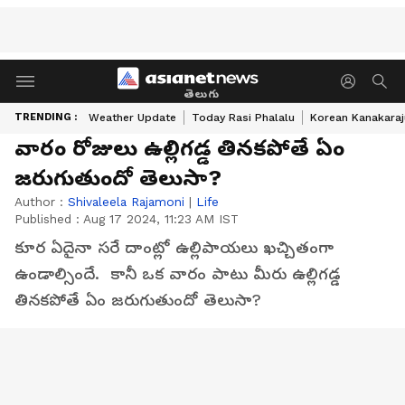
తెలుగు
TRENDING :
Weather Update
Today Rasi Phalalu
Korean Kanakaraj
వారం రోజులు ఉల్లిగడ్డ తినకపోతే ఏం
జరుగుతుందో తెలుసా?
Author :
Shivaleela Rajamoni
|
Life
Published :
Aug 17 2024, 11:23 AM IST
కూర ఏదైనా సరే దాంట్లో ఉల్లిపాయలు ఖచ్చితంగా
ఉండాల్సిందే. కానీ ఒక వారం పాటు మీరు ఉల్లిగడ్డ
తినకపోతే ఏం జరుగుతుందో తెలుసా?