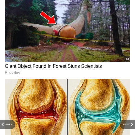
ఉల్లిపాయల ప్రయోజనాలు
ఉల్లిపాయల్లో అల్లైల్ ప్రొఫైల్ డైసల్ఫైడ్ అనే
యాంటీఆక్సిడెంట్ పుష్కలంగా ఉంటుంది. ఇది మనకు
క్యాన్సర్ వంటి ప్రాణాంతక వ్యాధుల ప్రమాదాన్ని
తగ్గించడానికి బాగా సహాయపడుతుంది. ఉల్లిపాయల్లో ఫైబర్,
విటమిన్ బి 6, ఫోలేట్ వంటి పోషకాలు కూడా పుష్కలంగా
ఉంటాయి. ఇలాంటి ఉల్లిగడ్డను వారం రోజులు తినకపోతే
ఏం జరుగుతుందంటే?
PREV
NEXT