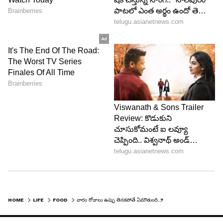
శరీరంలో అదనపు నీరు పేరుకుపోవడం ప్రారంభమవుతుంది.
దీని కారణంగా మీరు తలనొప్పి, వికారం, అలసట వంటి
లక్షణాలు కనపడతాయి.
HOME
LIFE
FOOD
వారం రోజులు ఉప్పు తినకపోతే ఏమౌతుంది..?
6
6