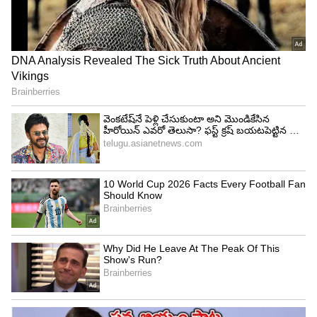
4
6
ఉప్పులో అతి ముఖ్యమైన మూలకం సోడియం. దీని లోపం
వల్ల శరీరంలో అనేక వ్యాధులు వస్తాయి. ఎందుకంటే మన
శరీరంలో సరైన నీటి స్థాయిని నిర్వహించడంలో సోడియం
ముఖ్యమైన పాత్ర పోషిస్తుంది. ఇది శరీరంలోని ఇతర