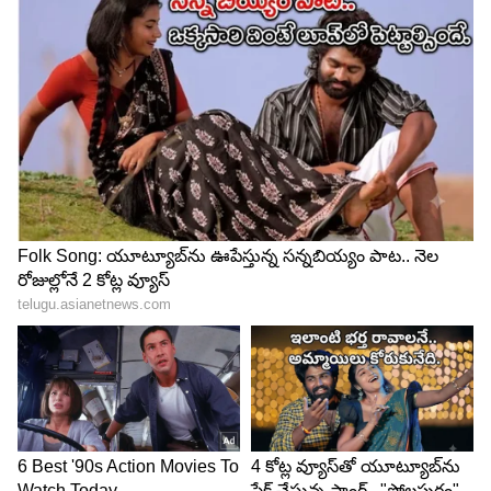
భాగాలకు పోషకాలు, ఆక్సిజన్‌ను కూడా తీసుకువెళుతుంది.
5
6
salt
మీరు అకస్మాత్తుగా ఒక వారం పాటు ఉప్పు తినకపోతే,
రక్తంలో సోడియం స్థాయిలు పడిపోతాయి. దీని కారణంగా,