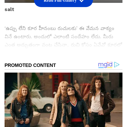
Read Full Gallery
salt
‘ఉప్పు లేని కూర హీనంబు రుచులకు’ ఈ వేమన వాక్యం
వినే ఉంటారు. అందులో ఎలాంటి సందేహం లేదు. మీరు
ఎంత అద్భుతంగా వంట చేసినా.. రుచి కోసం ఏవేవో కూరలో
కలిపినా.. అందులో ఉప్పు సరిపడా పడకుంటే ఆ వంటకు
రుచి రాదనే చెప్పాలి.
గూగుల్‌లో ఆసక్తికరమైన సమాచారం కోసం ఏసియానెట్ తెలుగు
ను మీ ఫ్రిఫర్డ్ సోర్స్ గా ఎంచుకోండి