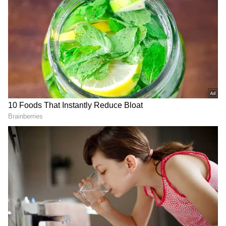
అలా అని.. మరీ ఉప్పు ఎక్కువగా తీసుకోవడం మంచిది
కాదు. ఎక్కువగా తీసుకుంటే మనం పిలవకుండానే చాలా
రోగాలు వచ్చి.. మన బాడీలోకి చేరిపోతాయి. అలా అని..
అసలు తీసుకోకున్నా సమస్యే. అందుకే ఉప్పును చాలా
మితంగా తీసుకోవాలి. చాలా మంది.. ఉప్పు తింటే మంచిది
కాదు అని పూర్తిగా దానిని ఎవాయిడ్ చేస్తారు. అసలు.. ఒక్క
వారం రోజులు ఉప్పు తినకుండా ఉంటే మన శరీరానికి
ఏమౌతుందో ఓసారి చూద్దాం...