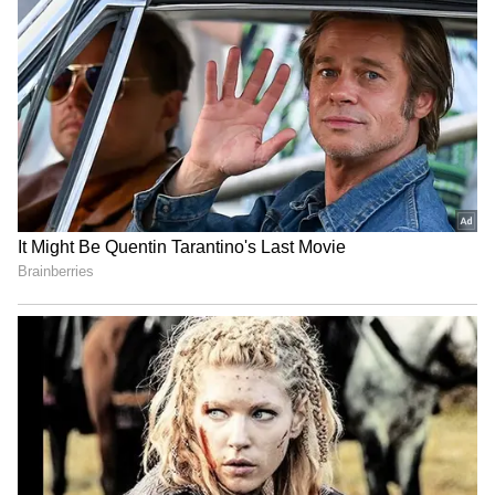
ఉప్పు ఎక్కువగా తీసుకోవడం వల్ల అధిక రక్తపోటు, గుండె
జబ్బులు, పక్షవాతం, మూత్రపిండాల సమస్యలు, వాపు,
తలనొప్పి , డీహైడ్రేషన్ వంటి సమస్యలు వస్తాయి.
కొంతమంది ఉప్పు ఎక్కువగా తినడం వల్ల కలిగే నష్టాలను
తెలుసుకున్న తర్వాత ఎక్కువగా తినడం మానేస్తారు.
అయితే ఇలా చేయడం మరణంతో సమానం అంటున్నారు
నిపుణులు.