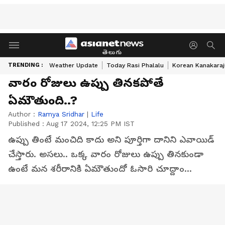
తెలుగు
TRENDING :
Weather Update
Today Rasi Phalalu
Korean Kanakaraj
వారం రోజులు ఉప్పు తినకపోతే
ఏమౌతుంది..?
Author :
Ramya Sridhar
|
Life
Published :
Aug 17 2024, 12:25 PM IST
ఉప్పు తింటే మంచిది కాదు అని పూర్తిగా దానిని ఎవాయిడ్
చేస్తారు. అసలు.. ఒక్క వారం రోజులు ఉప్పు తినకుండా
ఉంటే మన శరీరానికి ఏమౌతుందో ఓసారి చూద్దాం...