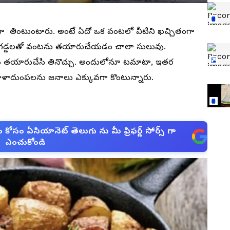
గా తింటుంటారు. అంటే ఏదో ఒక వంటలో వీటిని ఖచ్చితంగా
లుగడ్డలతో వంటను తయారుచేయడం చాలా సులువు.
ు తయారుచేసి తినొచ్చు. అందులోనూ టమాటా, ఇతర
ాదుంపలను జనాలు ఎక్కువగా కొంటున్నారు.
సం ఏసియానెట్ తెలుగు ను మీ ఫ్రిఫర్డ్ సోర్స్ గా
ఎంచుకోండి