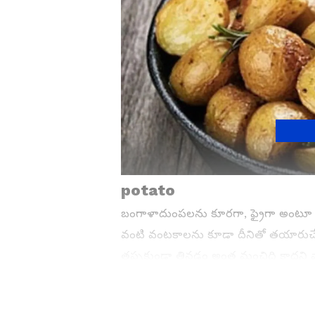
potato
బంగాళాదుంపలను కూరగా, ఫ్రైగా అంటూ ఎన్న
వంటి వంటకాలను కూడా దీనితో తయారుచే
తప్పకుండా తినడం అంత మంచిది కాదని వ