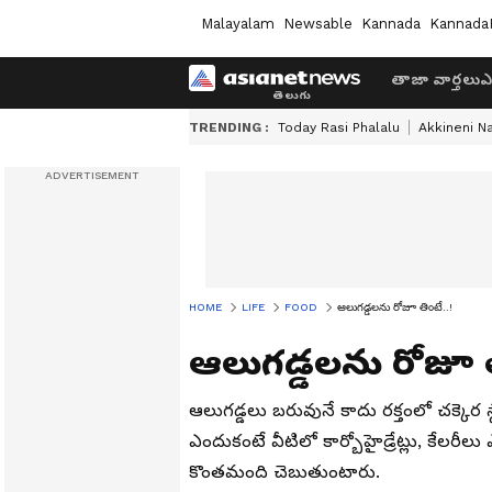
Malayalam
Newsable
Kannada
Kannada
తాజా వార్తలు
ఎ
TRENDING :
Today Rasi Phalalu
Akkineni N
HOME
LIFE
FOOD
ఆలుగడ్డలను రోజూ తింటే..!
ఆలుగడ్డలను రోజూ త
ఆలుగడ్డలు బరువునే కాదు రక్తంలో చక్కె
ఎందుకంటే వీటిలో కార్బోహైడ్రేట్లు, కేలరీ
కొంతమంది చెబుతుంటారు.