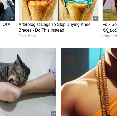
ప్రతిరోజూ తినడం వల్ల మీ ఆరోగ్యానికి ఎలాంటి హాని