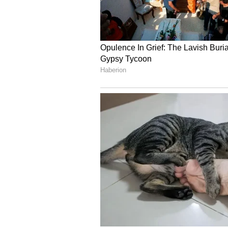
4
6
బంగాళాదుంపలను రెగ్యులర్ గా తింటే
బంగాళాదుంపలను క్రమం తప్పకుండా.. అంటే 