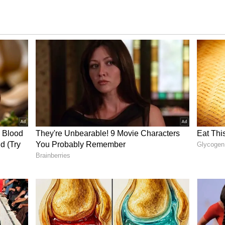
రువును పెంచుతాయి. అలాగే రక్తంలో చక్కెర స్థాయిలను
ోహైడ్రేట్లు, కేలరీలు ఎక్కువ మొత్తంలో ఉంటాయి. ఈ
్కెర స్థాయిలు పెరగడానికి దారితీస్తాయని నమ్ముతారు.