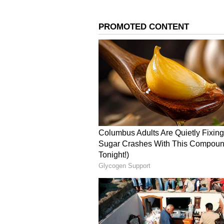
potato
ఒక వాదన ప్రకారం.. బంగాళాదుంపలు మన బ
కూడా పెంచుతాయి. ఎందుకంటే వీటిలో కార్బ
కారకాలన్నీ బరువు పెరగడానికి, రక్తంలో చక