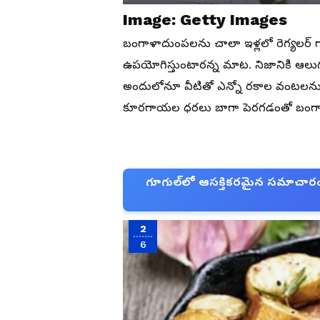
Image: Getty Images
బంగాళాదుంపలను చాలా ఇళ్లలో రెగ్యలర్ 
ఉపయోగిస్తుంటారన్న మాట. నిజానికి ఆ
అందులోనూ వీటితో ఎన్నో రకాల వంటలన
కూరగాయల ధరలు బాగా పెరగడంతో బంగాళ
గూగుల్‌లో ఆసక్తికరమైన సమాచారం కో
2
6