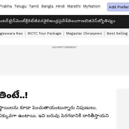
Prabha
Telugu
Tamil
Bangla
Hindi
Marathi
MyNation
Add Prefer
ంటర్‌టైన్‌మెంట్
క్రికెట్
జీవనశైలి
ఆంధ్రప్రదేశ్
తెలంగాణ
బిజినెస్
జ్యోతిష్యం
ageswara Rao
IRCTC Tour Package
Megastar Chiranjeevi
Best Selling
ింటే..!
ర స్థాయిలను కూడా పెంచుతాయంటున్నారు నిపుణులు.
లు ఎక్కువగా ఉంటాయి. ఇవి బరువు పెరగడానికి దారితీస్తాయని