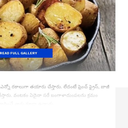
READ FULL GALLERY
ో రకాలుగా తయారు చేస్తారు. లేదంటే ఫ్రెంచ్ ఫ్రైస్, బాజీ
స్తారు. వంటకం ఏదైనా సరే బంగాళాదుంపలను క్రమం
ాదించే వారు కూడా ఉన్నారు.