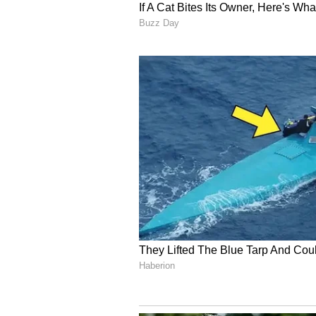
జరగదు. అయితే కొన్ని విషయాలను మాత్ర
తింటున్నారు అనే దానిపై శ్రద్ధ పెట్టాల్సి
కార్భోహైడ్రేట్లు, కేలరీలు సమృద్ధిగా ఉంటాయ
అదేవిధంగా క్రమం తప్పకుండా ఎక్కువ మొత
పెరిగే ఛాన్స్ ఉందని నిపుణులు చెబుతున్నా
5
6