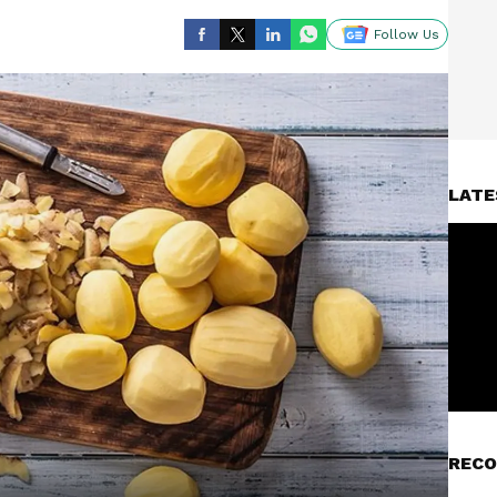
Follow Us
LATE
RECO