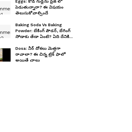
Eggs: కోడి గుడ్లను ఫ్రిజ్ లో
పెడుతున్నారా? ఈ విషయం
తెలుసుకోవాల్సిందే
Baking Soda Vs Baking
Powder: బేకింగ్ పౌడర్, బేగింగ్
సోడాకు తేడా ఏంటి? ఏది దేనికి
వాడాలి?
Dosa: నీర్ దోశలు మెత్తగా
రావాలా? ఈ చిన్న ట్రిక్ ఫాలో
అయితే చాలు