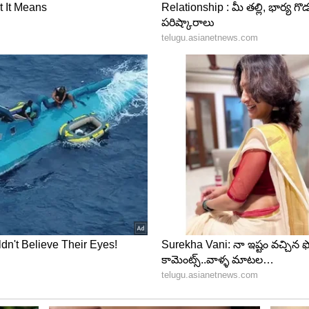
మే గమనించాలి. మీకు డయాబెటిస్ ఉంటే మీరు ఎంత
 ఉంటుంది. ఎందుకంటే ఇంతకు ముందు చెప్పినట్లుగా దీనిలో
ి. కాబట్టి ఇది రక్తంలో చక్కెర స్థాయిలను పెంచుతుంది.
్తంలో బంగాళాదుంపలు తినడం వల్ల కూడా కొన్నిసార్లు బరువు
రు.