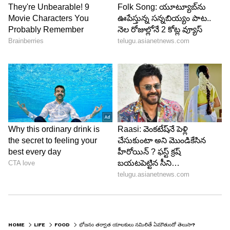
5
పోషకాల శోషణను పెంచుతుంది
యాలకులు నమలడం వల్ల ఆహారం నుండి పోషకాలను
గ్రహించే శరీరం సామర్థ్యం పెరుగుతుంది. ఇది జీర్ణ ఆమ్లాల
స్రావాన్ని ప్రేరేపిస్తుంది, శరీరం అవసరమైన విటమిన్లు ,
ఖనిజాలను సులభంగా సమీకరించడానికి
సహాయపడుతుంది. ఇది మీ పోషకాల తీసుకోవడం
మెరుగుపరచడమే కాకుండా శక్తి స్థాయిలు ,మొత్తం శక్తిని
కూడా పెంచుతుంది.
HOME
LIFE
FOOD
భోజనం తర్వాత యాలకులు నమిలితే ఏమౌతుందో తెలుసా?