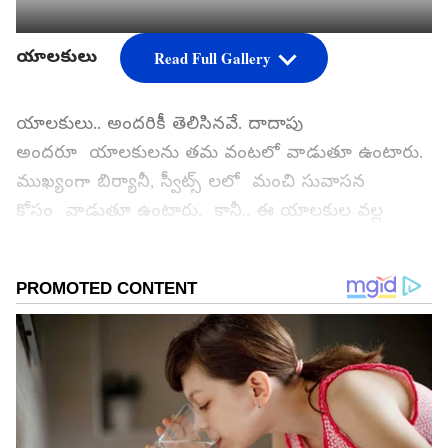
యాలకులు
Read Full Gallery
యాలకులు.. అందరికీ తెలిసినవే. దాదాపు
అందరూ యాలకులను తమ వంటలో వాడుతూ ఉంటారు.
ముఖ్యంగా బిర్యానీ, స్వీట్స్ లలో మంచి సువాసన
కోసం వాడుతూ ఉంటారు. కానీ.. ఈ యాలకుల వల్ల
మనకు చాలా ఆరోగ్య ప్రయోజనాలు
కలగనున్నాయి. ముఖ్యంగా శ్వాసను తాజాగా ఉంచడానికి,
జీర్ణ వ్యవస్థను మెరుగుపరచడానికి
సహాయపడతాయి. ఒకప్పుడు.. మన పూర్వీకులు.. రెగ్యులర్
గా భోజనం తర్వాత.. యాలకులు నమిలేవారట. మరి.. ఇలా
భోజనం తర్వాత యాలకులు నమలడం వల్ల మనకు కలిగే
ప్రయోజనాలేంటో ఓసారి చూద్దాం...