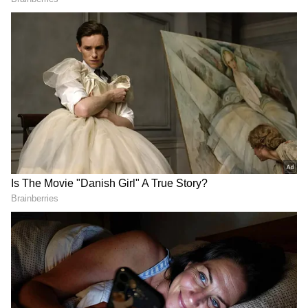
జీర్ణక్రియను మెరుగుపరుస్తుంది
భోజనం తర్వాత యాలకులు నమలడం వల్ల జీర్ణ ఎంజైమ్‌ల
స్రావాన్ని ప్రేరేపిస్తుంది, ఆహారం విచ్ఛిన్నం కావడానికి
సహాయపడుతుంది. ఇది ఉబ్బరం, గ్యాస్ ,అజీర్ణం వంటి
సాధారణ జీర్ణ సమస్యలను తగ్గిస్తుంది. సుగంధ ద్రవ్యం
కార్మినేటివ్ లక్షణాలు వాయువు ఏర్పడకుండా నిరోధిస్తాయి.
సున్నితమైన జీర్ణక్రియకు సహాయపడతాయి, తద్వారా మీరు
తేలికగా , మరింత సౌకర్యవంతంగా ఉంటారు.
శ్వాసను సహజంగా తాజాగా ఉంచుతుంది