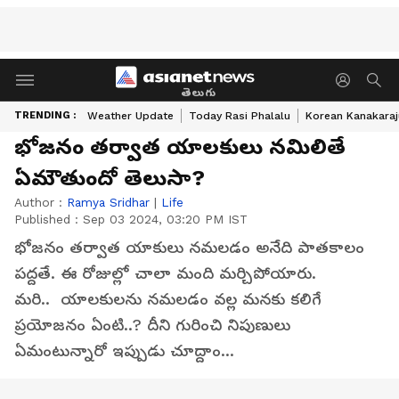
తెలుగు
TRENDING :
Weather Update
Today Rasi Phalalu
Korean Kanakaraj
భోజనం తర్వాత యాలకులు నమిలితే
ఏమౌతుందో తెలుసా?
Author :
Ramya Sridhar
|
Life
Published :
Sep 03 2024, 03:20 PM IST
భోజనం తర్వాత యాకులు నమలడం అనేది పాతకాలం
పద్దతే. ఈ రోజుల్లో చాలా మంది మర్చిపోయారు.
మరి.. యాలకులను నమలడం వల్ల మనకు కలిగే
ప్రయోజనం ఏంటి..? దీని గురించి నిపుణులు
ఏమంటున్నారో ఇప్పుడు చూద్దాం...