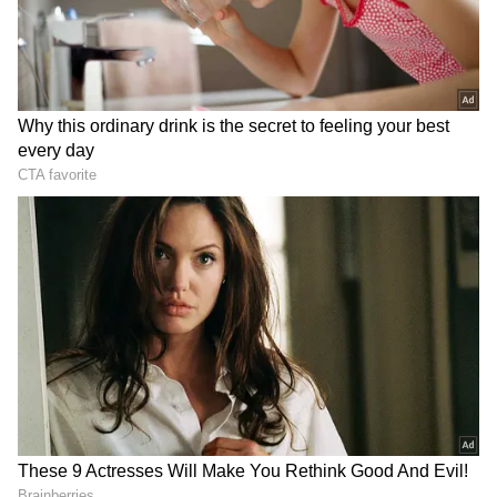
గూగుల్‌లో ఆసక్తికరమైన సమాచారం కోసం ఏసియానెట్ తెలుగు
ను మీ ఫ్రిఫర్డ్ సోర్స్ గా ఎంచుకోండి
2
5