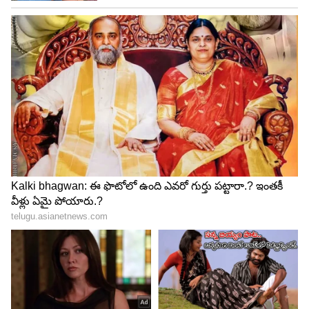
తర్వాత యాలకులు నమలడం ఈ లక్షణాలను
నిర్వహించడంలో, మెరుగైన ప్రేగు ఆరోగ్యాన్ని
ప్రోత్సహించడంలో సహాయపడుతుంది.
4