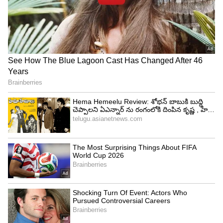
శరీరాన్ని డిటాక్సిఫై చేస్తుంది
యాలకులు ఒక సహజ డిటాక్సిఫైయర్, ఇది శరీరం నుండి
విషాన్ని బయటకు తీయడం ద్వారా శుభ్రపరచడంలో
సహాయపడుతుంది. సుగంధ ద్రవ్యం కాలేయం ,
మూత్రపిండాలను ప్రేరేపిస్తుంది, వ్యర్థాలను తొలగించే
సామర్థ్యాన్ని పెంచుతుంది. భోజనం తర్వాత క్రమం
తప్పకుండా తీసుకోవడం వల్ల డిటాక్సిఫికేషన్‌కు
సహాయపడుతుంది, మీ వ్యవస్థను శుభ్రంగా ఉంచుతుంది.
మొత్తం ఆరోగ్యాన్ని ప్రోత్సహిస్తుంది.
వాపును తగ్గిస్తుంది
జీర్ణశయాంలో వాపును తగ్గించే యాంటీ ఇన్ఫ్లమేటరీ
సమ్మేళనాలు యాలకులలో సమృద్ధిగా ఉంటాయి. గ్యాస్ట్రిటిస్
లేదా ఇరిటబుల్ బవెల్ సిండ్రోమ్ (IBS) వంటి పరిస్థితులతో
బాధపడుతున్నవారికి ఇది చాలా ప్రయోజనకరం. భోజనం