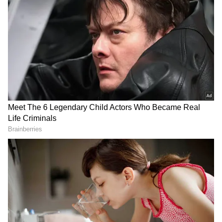
Image Credit :
Gemini AI
మనిషి చనిపోయాక ఏం జరుగుతుంది?
శరీరం నుండి బయటకు రావడం
చాలామంది తాము పడుకున్న బెడ్‌ను, తమకు ట్రీట్‌మెంట్
ఇస్తున్న డాక్టర్లను పైనుంచి చూసినట్లు చెబుతారు.
ఉదాహరణకు హార్ట్ సర్జరీ టైంలో స్పృహలో లేని చాలామంది
పేషెంట్లు, తమ శరీరాన్ని వదిలి బయటకు వచ్చి, రూమ్‌లో
జరిగిన సంభాషణలను కరెక్ట్‌గా గుర్తుపెట్టుకున్నారని కొన్ని
స్టడీస్ చెబుతున్నాయి.
2. చావు భయం పోవడం