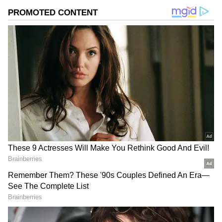
గూగుల్‌లో ఆసక్తికరమైన సమాచారం కోసం ఏసియానెట్ తెలుగు
ను మీ ఫ్రిఫర్డ్ సోర్స్ గా ఎంచుకోండి
2
4