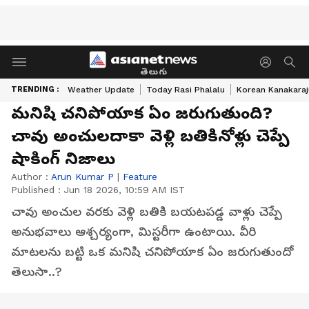
తెలుగు
TRENDING :
Weather Update
Today Rasi Phalalu
Korean Kanakaraj
మనిషి చనిపోయాక ఏం జరుగుతుంది?
చావు అంచులదాకా వెళ్లి బతికినోళ్లు చెప్పే
షాకింగ్ నిజాలు
Author :
Arun Kumar P
|
Feature
Published :
Jun 18 2026, 10:59 AM IST
చావు అంచుల వరకు వెళ్లి బతికి బయటపడ్డ వాళ్లు చెప్పే
అనుభవాలు ఆశ్చర్యంగా, మిస్టరీగా ఉంటాయి. వీరి
మాటలను బట్టి ఒక మనిషి చనిపోయాక ఏం జరుగుతుందో
తెలుసా..?