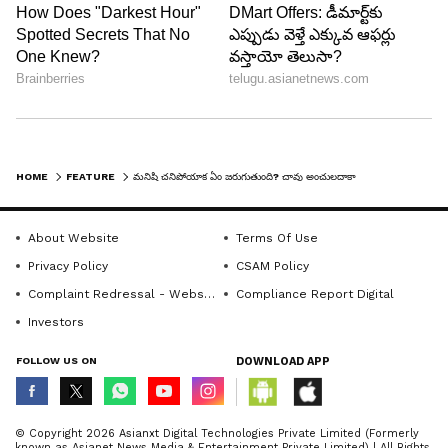
చావు అంచుల్లోని వారి అనుభవాలు కేవలం మెదడులోని
రసాయన మార్పులు మాత్రమే కాదని వాదించేవాళ్లూ
ఉన్నారు. వాళ్లు అడిగే ముఖ్యమైన ప్రశ్న ఒక్కటే "మెదడు
పనిచేయడం ఆగిపోతున్నప్పుడు, ఒక వ్యక్తి పక్క సర్జరీ
రూమ్‌లో ఏం జరుగుతుందో కరెక్ట్‌గా ఎలా చూడగలడు?"
ఇది 'శరీరంపై ఆధారపడని చైతన్యం' (Non-local
consciousness) అనే సిద్ధాంతానికి బలం చేకూరుస్తోంది.
HOME
FEATURE
మనిషి చనిపోయాక ఏం జరుగుతుంది? చావు అంచులదాకా వెళ్లి బతికినోళ్లు చెప్పే షాకింగ్ నిజాలు
చాలామంది పేషెంట్లు ఇలాంటి అనుభవాల తర్వాత
ఎవరితోనూ పంచుకోలేక మానసిక ఒత్తిడికి గురవుతున్నారు.
About Website
Terms Of Use
Privacy Policy
CSAM Policy
Complaint Redressal - Website
Compliance Report Digital
Investors
FOLLOW US ON
DOWNLOAD APP
© Copyright 2026 Asianxt Digital Technologies Private Limited (Formerly
known as Asianet News Media & Entertainment Private Limited) | All Rights