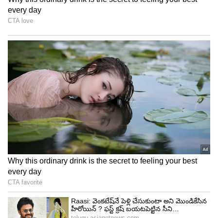
కొందరు తమ జీవితంలో జరిగిన సంఘటనలన్నీ ఒకే
క్షణంలో మెరుపు వేగంతో కళ్ల ముందు కనిపించాయని
చెబుతారు. ఇది వాళ్లను ఆత్మపరిశీలన చేసుకునేలా
చేస్తుంది.
5. స్పోర్ట్స్ ప్లేయర్ల అనుభవం
మోటోజీపీ (MotoGP) రేసర్ జార్జ్ మార్టిన్ ఒక యాక్సిడెంట్
తర్వాత తనకు కలిగిన అనుభవాన్ని ఇలా చెప్పారు. "నేను
చనిపోతున్నానని నాకు అర్థమైంది. ఈ ప్రపంచం నుంచి వేరే
ప్రపంచంలోకి వెళ్తున్న ఫీలింగ్ కలిగింది."
6. చనిపోయిన బంధువులను కలవడం
చాలా స్టడీస్‌లో చనిపోయిన తమ ఆత్మీయులు తమను
ఆహ్వానించడానికి వచ్చినట్లు లేదా "నీ టైం ఇంకా రాలేదు,
వెనక్కి వెళ్లు" అని చెప్పినట్లు కథలున్నాయి.