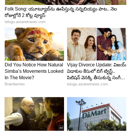
Related Articles
Spiritual : గుడిచుట్టూ ప్రదక్షిణలు ఎందుకు చేస్తారు?
భక్తి మాత్రమే కాదు దాగున్న సైన్స్ ఇదే
Spiritual : కుబేరుడికే సంపదను ప్రసాదించిన చోటిది..
మీకూ సిరిసంపదలు కలగాలంటే ఈ ఆలయాన్ని
సందర్శించండి
3
4
Image Credit :
Chatgpt
వైద్య ప్రపంచానికి కొత్త సవాల్