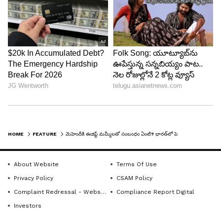
ఆ కాలంలో రాజ కుటుంబాల మహిళలు చేతులు, కాళ్లపై
ఆకర్షణీయమైన డిజైన్లతో మెహెందీ వేయించుకునేవారు.
తర్వాత ఈ సంప్రదాయం ప్రజల్లోకి విస్తరించింది. చేతుల
నుంచి మోచేతుల వరకు, కాళ్లపై కూడా అందమైన డిజైన్లతో
మెహెందీ వేయించడం భారతీయ వివాహాల్లో ప్రత్యేక
సంప్రదాయంగా కొనసాగుతోంది.
LATEST VIDEOS
HOME
FEATURE
మెహెందీకి ఈజిప్ట్ మమ్మీలతో సంబంధం ఏంటి? భారత్‌లో పెళ్లిళ్లలో మెహెందీ సంప్రదాయం ఎలా మొదలైంది?
About Website
Terms Of Use
Privacy Policy
CSAM Policy
Complaint Redressal - Website
Compliance Report Digital
Investors