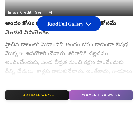
Image Credit :
Gemini AI
అందం కోసం కాదు.. ఆరోగ్య ప్రయోజనాల కోసమే
Read Full Gallery
మొదటి వినియోగం
ప్రాచీన కాలంలో మెహెందీని అందం కోసం కాకుండా ఔషధ
మొక్కగా ఉపయోగించేవారు. శరీరానికి చల్లదనం
అందించేందుకు, ఎండ తీవ్రత నుంచి రక్షణ పొందేందుకు
దీన్ని చేతులు, కాళ్లకు రాసుకునేవారు. అంతేకాదు, గాయాలు
త్వరగా మానేందుకు, తలనొప్పిని తగ్గించేందుకు, జుట్టు
బలంగా పెరగడానికి కూడా మెహెందీని సహజ ఔషధంగా
FOOTBALL WC '26
WOMEN T-20 WC '26
వినియోగించేవారు. అందుకే దీనికి ఆయుర్వేదంలో కూడా
ప్రత్యేక ప్రాధాన్యం ఉంది.
గూగుల్‌లో ఆసక్తికరమైన సమాచారం కోసం ఏసియానెట్ తెలుగు
ను మీ ఫ్రిఫర్డ్ సోర్స్ గా ఎంచుకోండి