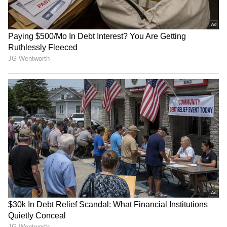
Hyderabad: హైద‌రాబాదీలు జ‌ర‌పైలం.. మటన్‌లో
ఎద్దు మాంసం, కుళ్లిన చేప‌లు
Railway: ఎంత వేగంగా వెళ్లినా రైలు పట్టాలపై ఎందుకు
జారిపోదు.? దీని వెనుక ఉన్న సైన్స్ ఏంటంటే.?
3
4
Image Credit :
StockPhoto
భారత్‌లో వేదకాలం నుంచే మెహెందీకి ప్రత్యేక స్థానం
భారత్‌లో మెహెందీ వినియోగానికి వేల ఏళ్ల చరిత్ర ఉంది.