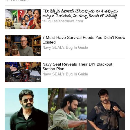
వేదకాలానికి చెందిన పలు గ్రంథాల్లో మెహెందీ ప్రస్తావన
కనిపిస్తుంది. యజ్ఞాలు, పూజలు, వివాహాలు, ఇతర
శుభకార్యాల్లో మెహెందీని ఉపయోగించినట్లు ఆధారాలు
ఉన్నాయి. భారతీయ సనాతన సంప్రదాయంలో మెహెందీని
పవిత్రత, శుభం, ఐశ్వర్యానికి ప్రతీకగా భావించారు.
కాలక్రమేణా మహిళలు శుభ సందర్భాల్లో చేతులకు, కాళ్లకు
మెహెందీ వేసుకోవడం ఒక సంప్రదాయంగా మారింది.