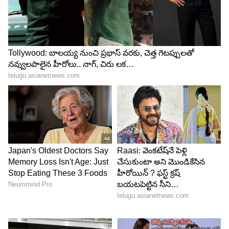
4
4
Image Credit :
StockPhoto
మొఘల్ కాలంలో కళాత్మక రూపం దాల్చిన మెహెందీ
భారత్‌లో మెహెందీ ఇప్పటికే ఉన్నప్పటికీ, దానికి అందమైన
డిజైన్లు, కళాత్మక రూపాన్ని తీసుకువచ్చింది మొఘల్ కాలమే
అని చరిత్ర చెబుతోంది. 1526 నుంచి 1857 వరకు మొఘల్
పాలనలో మెహెందీ అలంకరణకు విశేష ఆదరణ లభించింది.