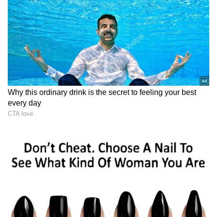
Image Credit :
Pinterest
ఈజిప్ట్ మమ్మీలతో మెహెందీకి ఉన్న సంబంధం
మెహెందీ పుట్టుకపై చరిత్రలో కూడా భిన్నాభిప్రాయాలు
ఉన్నాయి. కొందరి అభిప్రాయం ప్రకారం క్రీ.పూ. 1894 నుంచి
539 మధ్య బాబిలోనియా నాగరికతలో మెహెందీ వాడకం
ఉండేదని చెబుతారు. మరోవైపు, ప్రాచీన ఈజిప్ట్‌లో రాజులు,
రాణుల మృతదేహాలను మమ్మీలుగా భద్రపరిచే సమయంలో
మెహెందీని ఉపయోగించినట్లు చారిత్రక ఆధారాలు
సూచిస్తున్నాయి. మృతదేహం త్వరగా కుళ్లిపోకుండా
ఉంచడంలో ఇది సహాయపడుతుందని అప్పటి ప్రజలు
నమ్మేవారు. అలాగే మరణించిన వారి ఆత్మను చెడు శక్తుల
నుంచి కాపాడే పవిత్ర శక్తి మెహెందీకి ఉందని
విశ్వసించేవారు.