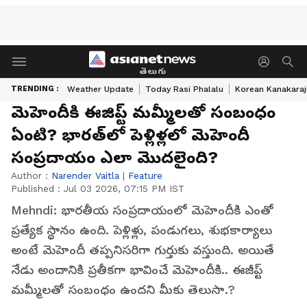
తెలుగు
TRENDING :
Weather Update
Today Rasi Phalalu
Korean Kanakaraj
మెహెందీకి ఈజిప్ట్ మమ్మీలతో సంబంధం
ఏంటి? భారత్‌లో పెళ్లిళ్లలో మెహెందీ
సంప్రదాయం ఎలా మొదలైంది?
Author :
Narender Vaitla
|
Feature
Published :
Jul 03 2026, 07:15 PM IST
Mehndi: భారతీయ సంప్రదాయంలో మెహెందీకి ఎంతో
ప్రత్యేక స్థానం ఉంది. పెళ్లిళ్లు, పండుగలు, శుభకార్యాలు
అంటే మెహెందీ తప్పనిసరిగా గుర్తుకు వస్తుంది. అయితే
నేడు అందానికి ప్రతీకగా భావించే మెహెందీకి.. ఈజీప్ట్
మ‌మ్మీల‌తో సంబంధం ఉంద‌ని మీకు తెలుసా.?