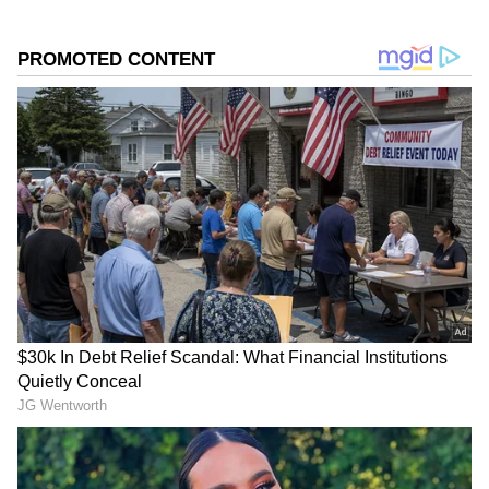
ను మీ ఫ్రిఫర్డ్ సోర్స్ గా ఎంచుకోండి
2
3