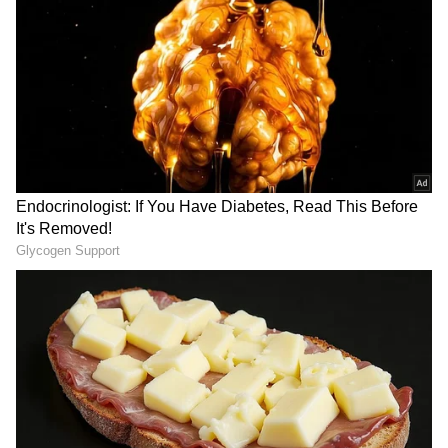
3
3
Image Credit :
Youtube/ Vinay Shanumukh
మిలియన్ వ్యూస్...
చాలా రోజుల తర్వాత షణ్ముఖ్ నుంచి ఈ పాట రావడంతో...
అభిమానులు సంబరపడిపోతున్నారు. పాట అద్భుతంగా
ఉందని కామెంట్స్ చేస్తున్నారు.పాట విడుదల చేసిన మూడు
రోజుల్లోనే మిలియన్ కి పైగా వ్యూస్ వచ్చాయి. ఇప్పటి
వరకు 1.5 మిలియన్ వ్యూస్ రావడం విశేషం. ఇక.. ఈ
సాంగ్ సంగతి పక్కన పెడితే.. షణ్ముఖ్ ప్రస్తుతం ‘ ప్రేమకు