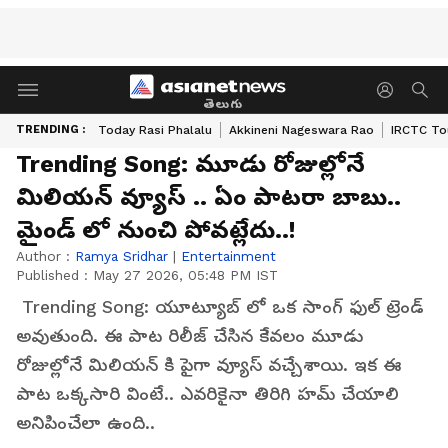
తెలుగు
TRENDING :
Today Rasi Phalalu
Akkineni Nageswara Rao
IRCTC To
Trending Song: మూడు రోజుల్లోనే
మిలియన్ వ్యూస్ .. ఏం పాటరా బాబు..
మైండ్ లో నుంచి పోవట్లేదు..!
Author :
Ramya Sridhar
|
Entertainment
Published :
May 27 2026, 05:48 PM IST
Trending Song: యూట్యూబ్ లో ఒక సాంగ్ ఫుల్ ట్రెండ్
అవుతుంది. ఈ పాట రిలీజ్ చేసిన కేవలం మూడు
రోజుల్లోనే మిలియన్ కి పైగా వ్యూస్ వచ్చేశాయి. ఇక ఈ
పాట ఒక్కసారి వింటే.. ఎవరికైనా తిరిగి హమ్ చేయాలి
అనిపించేలా ఉంది..