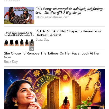
ABOUT THE AUTHOR
ramya Sridhar
RS
పది సంవత్సరాలుగా జర్నలిజంలో ఉన్నారు. 2017 నుండి
ఆసియానెట్‌లో జర్నలిస్ట్‌గా పని చేస్తున్నారు. ప్రస్తుతం, లైఫ్‌స్టైల్
విభాగాన్ని లీడ్ చేస్తున్నారు. ఇంతకు ముందు ఈనాడులో పని
చేశారు. ఈనాడు జర్నలిజం స్కూల్లో జర్నలిజం శిక్షణ పొందారు.
వినోదం