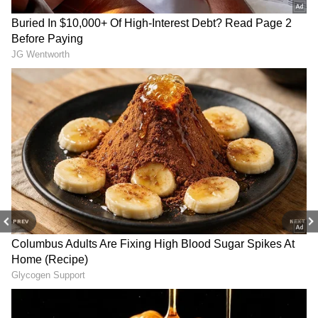
అందంగా రెడీ చేస్తాడు. సరిగ్గా అదే సమయానికి ఆ
అమ్మాయి వాళ్ల నాన్న వచ్చేస్తాడు. గొడవ జరుగుతుంది. ఇక
ఆ అమ్మాయి.. అబ్బాయి ఇద్దరూ కలిసి ఇళ్లు వదిలి
వెళ్లిపోతారు’ కాన్సెప్ట్ ఇది. కానీ.. పాట మాత్రం వినడానికి
చాలా బాగుంది. పాటకు తగినట్లుగా వాళ్లు వేసిన స్టైప్స్
కూడా అదిరిపోయాయి. దీంతో.. పాట సూపర్ వైరల్ గా
మారింది.
Related Articles
PREV
NEXT
Folk Song: రియల్ లైఫ్ ప్రేమజంట పాటకు
యూట్యూబ్ లో 5 కోట్ల వ్యూస్, పాట వింటే
స్టెప్పులేయాల్సిందే
Motivational Song: కష్టాలన్నీ మీకే ఉన్నాయని
ఫీలౌతున్నారా? ఈ పాట వింటే ఎంత కష్టాన్నైనా
ఎదురించగలరు..!