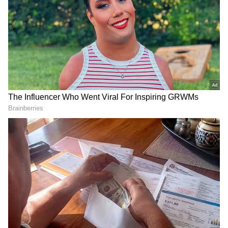
Image Credit :
Youtube/ Vinay Shanumukh
యూట్యూబ్ ని షేక్ చేస్తున్న షణ్ముఖ్
ఈ పాటలో.. షణ్ముఖ్ తో పాటు మరో యూట్యూబ్ బ్యూటీ
చాందన పయ్యావుల నటించారు. ఇదేదో నార్మల్ డ్యాన్స్
వీడియోలా కాకుండా.. సినిమాటిక్ ఫీల్ తీసుకువచ్చేలా ఈ
పాట డిజైన్ చేశారు. ఒక కథ ద్వారా.. పాటను చెప్పడానికి
ప్రయత్నించారు.‘ ఒక టైలర్ కొడుకు.. ఎదురింటి అమ్మాయిని
ప్రేమిస్తాడు. ఇద్దరూ ఒకరినొకరు ప్రేమించుకుంటారు. ఇక
అమ్మాయి కాలేజీలో చదువుకుంటూ ఉంటుంది. తనకు
అందంగా రెడీ అవ్వాలని, ఫ్యాషన్ షో చేయాలనే కోరిక
ఉంటుంది. కానీ వాళ్ల నాన్న కనీసం ఆమెకు అద్దం కూడా
ఇవ్వడు. ఆ అమ్మాయి కోసం.. ఆ అబ్బాయి ఒక రోజు
స్పెషల్ గా ఒక బ్లౌజు స్వయంగా డిజైన్ చేసి.. ఆమెను