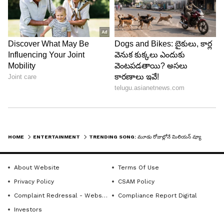
Katrina Kaif: బాలీవుడ్ లో రిజెక్ట్
Aamir Khan Marriage: ఆమిర్
చేయడంతో టాలీవుడ్ లో జాక్
మూడో పెళ్లికి మాజీ భార్యలు
పాట్.. ఒక్క హిట్ తో జాతకమే
ఎందుకు రాలేదు? అసలు కారణం
మారిపోయింది
ఇదే!
HOME
ENTERTAINMENT
TRENDING SONG: మూడు రోజుల్లోనే మిలియన్ వ్యూస్ .. ఏం పాటరా బాబు.. మైండ్ లో నుంచి పోవట్లేదు..!
About Website
Terms Of Use
Privacy Policy
CSAM Policy
Complaint Redressal - Website
Compliance Report Digital
Investors