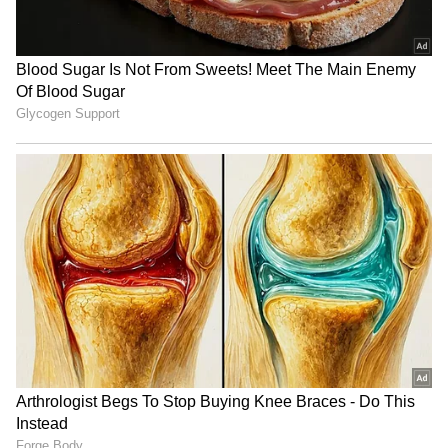
నమస్కారం’ అనే సినిమా చేస్తున్నాడు. ఇది త్వరలోనే
ప్రేక్షకుల ముందుకురానుంది. మరో వైపు పెళ్లి పీటలు కూడా
ఎక్కబోతున్నాడు. ఇటీవల వైష్ణవి అనే అమ్మాయితో
ఎంగేజ్మెంట్ జరగగా.. త్వరలోనే పెళ్లి జరగనుంది.
LATEST VIDEOS