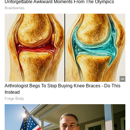
జయలలితని కృష్ణ ఆహ్వానించారు. అంతే కాదు ఆమె కూడా
వివాహానికి తప్పకుండా వస్తానని మాట కూడా ఇచ్చారట.
జయలలితతో కృష్ణ కుమంచి అనుబంధం ఉంది. వీరిద్దరి
కాంబోలో 'గూఢచారి 116 సినిమా సూపర్ మిట్ అయ్యింది.
ఈ సినిమాతో పాటు ఒకటి రెండు సినిమాల్లో మాత్రమే వీరు
నటించారు. కాని వీరి స్నేహం మాత్రం స్ట్రాంగ్ గా ఉండేది.