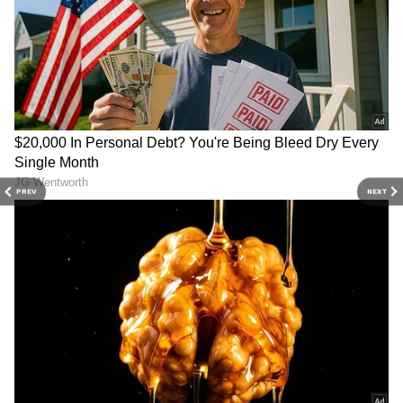
3
6
PREV
NEXT
అయితే గూఢచారి 116 సినిమా కృష్ణ కెరీర్ లోనే బ్రేక్ ఇచ్చిన
సినిమా కావడంతో జయను లక్కీ హీరోయిన్ గా కృష్ణ