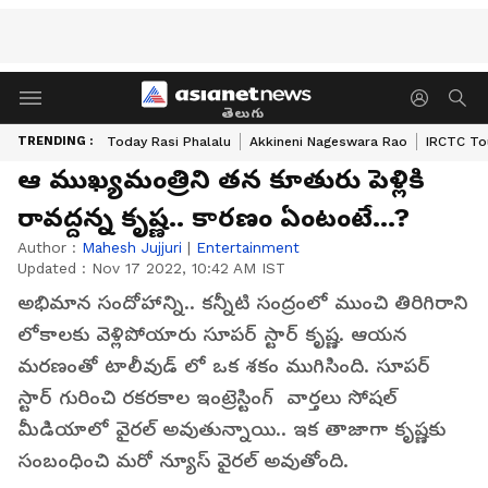
తెలుగు
TRENDING :
Today Rasi Phalalu
Akkineni Nageswara Rao
IRCTC To
ఆ ముఖ్యమంత్రిని తన కూతురు పెళ్లికి
రావద్దన్న కృష్ణ.. కారణం ఏంటంటే...?
Author :
Mahesh Jujjuri
|
Entertainment
Updated :
Nov 17 2022, 10:42 AM IST
అభిమాన సందోహాన్ని.. కన్నీటి సంద్రంలో ముంచి తిరిగిరాని
లోకాలకు వెళ్లిపోయారు సూపర్ స్టార్ కృష్ణ. ఆయన
మరణంతో టాలీవుడ్ లో ఒక శకం ముగిసింది. సూపర్
స్టార్ గురించి రకరకాల ఇంట్రెస్టింగ్ వార్తలు సోషల్
మీడియాలో వైరల్ అవుతున్నాయి.. ఇక తాజాగా కృష్ణకు
సంబంధించి మరో న్యూస్ వైరల్ అవుతోంది.