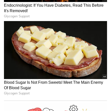
భావించేవారట. ఈ చనువుతో జయలలితను పెళ్ళికి
ఆహ్వానించారు సూపర్ స్టార్. అయితే ఇదే కృష్ణకు
తలనొప్పులు తెచ్చిపెట్టింది. జయలలితకు అప్పట్లోనే జెడ్
క్యాటగిరీ సెక్యూరిటీ ఉండేది. ఆమె ఎక్కడికి వెళ్లినా
ముందుగా ఆ ఏరియాను సెక్యూరిటీవారు తమ ఆధీనంలోకి
తీసుకుని చెక్ చేసేవారు.