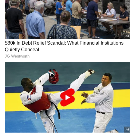
2
6
అయితే ఈ పెళ్లికి అప్పటి తమిళనాడు ముఖ్యమంత్రి