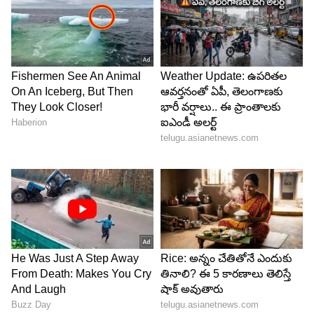
కూడా అర్ధం చేసుకుని కపుల్స్ కు విషెష్ తో పాటు...ప్లవర్
బొకే కూడా పంపించారట.
6
6