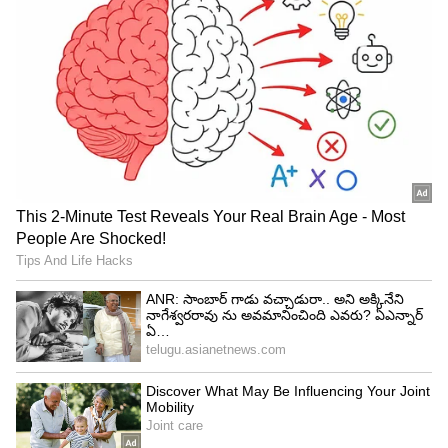
4
6
సెక్యూరిటీ క్లియరెన్స్ వచ్చిన తరువాతే జయలలిత ఆ
ప్రాంతానికి వెళ్లేవారు. ఇక కృష్ణ కూతురు పెళ్లిరోజు,
జయలలిత సెక్యూరిటీ మనుషులు పెళ్లి మండపానికి వచ్చి
కృష్ణను కలిసి మొదటి మూడు వరసల్లో కూర్చున్న అందరిని
లేపాలి అని అన్నారట. కాని అక్కడ కూర్చున్నది సాధారణ
మనుషులు కాదు.. అప్పటి ఆంధ్రప్రదేశ్‌ ముఖ్యమంత్రి తో