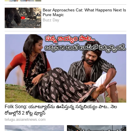
పాటు మంత్రులు సినీ రాజకీయ ప్రముఖులు ఆ వరుసలో
ఉన్నారు.
5
6
వాళ్ళందరిని లేపటం కృష్ణకు నచ్చలేదట అందుకే
ఒక్కరికోసం ఇంత మందిని ఎందుకు లేపాలి అని భావించిన
సూపర్ స్టార్ వెంటనే జయలలితకు ఫోన్ చేసి విషయం
మొత్తం వివరంగా చెప్పారట. మీరు పెళ్ళికి రావొద్దు, మీ
ఆశీర్వచనాలు ఉంటే చాలు అన్నారట. అప్పుడు జయలలిత