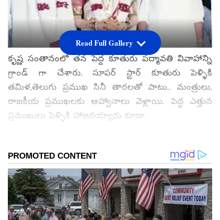
Read Full Gallery
కృష్ణ సంతానంలో తన పెద్ద కూతురు పద్మావతి వివాహాన్ని
గ్రాండ్ గా చేశారు. సూపర్ స్టార్ కూతురు పెళ్ళికి
తమిళ,తెలుగు ప్రముఖ సినీ తారలతో పాటు.. మంత్రులు,
రాజకీయ ప్రముఖలకు ఆహ్వానాలు వెళ్లాయి. పెద్ద ఎత్తున
ప్రముఖులు పెళ్ళికి హాజరయ్యారు కూడా.
గూగుల్‌లో ఆసక్తికరమైన సమాచారం కోసం ఏసియానెట్ తెలుగు
ను మీ ఫ్రిఫర్డ్ సోర్స్ గా ఎంచుకోండి