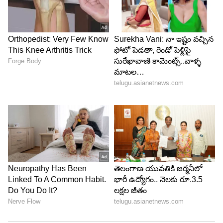
క్రౌన్‌ పోస్టర్‌ ఆద్యంతం ఇంట్రెస్ట్ ని క్రియేట్‌ చేస్తుంది. కాస్టింగ్‌
డిటెయిల్స్ అధికారికంగా ప్రకటించలేదు, కానీ ఇందులో
మెయిన్‌ లీడ్‌ సమంతనే అనే ప్రచారం బాగా సాగుతుంది.
5
6
ఇదిలా ఉంటే చూడబోతుంటే సమంత రూట్‌ మార్చినట్టు
అనిపిస్తుంది. ఆమె అంతకు ముందు అన్ని కమర్షియల్‌
మూవీస్ చేసింది. అడపాదడపా లేడీ ఓరియెంటెడ్ చిత్రాలు