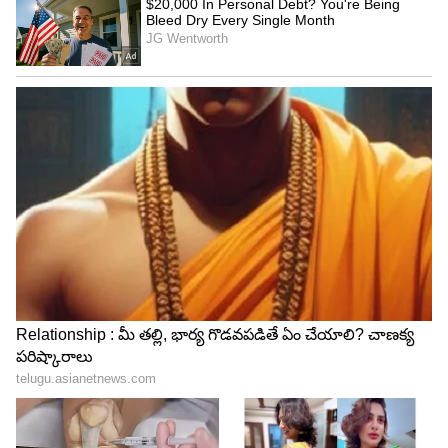
4
6
ఇదిలా ఉంటే తాజాగా మరో ప్రాజెక్ట్ కి సమంత గ్రీన్‌ సిగ్నల్‌
ఇచ్చిందట. తాజాగా ఆ వివరాలు సోషల్‌ మీడియాలో వైరల్‌
అవుతున్నాయి. `రక్త్ బ్రహ్మాండ్‌` పేరుతో వెబ్‌ సిరీస్‌
చేస్తుందని తెలుస్తుంది. నెట్‌ ఫ్లిక్స్ తాజాగా ఈ ప్రాజెక్ట్ ని
ప్రకటించింది. అయితే దీన్ని దర్శకద్వయం రాజ్‌ డీకేలు
రూపొందిస్తుండటం విశేషం. పీరియాడికల్‌ యాక్షన్‌ థ్రిల్లర్‌గా
రూపొందుతుందట. హర్రర్‌ ఎలిమెంట్లు కూడా
ఉండబోతున్నాయని తెలుస్తుంది. ఈ మేరకు విడుదలచేసిన