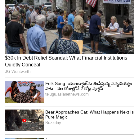
ఉంది. త్వరలోనే అమెజాన్‌ ప్రైమ్‌లో ఇది రాబోతుందని
తెలుస్తుంది.