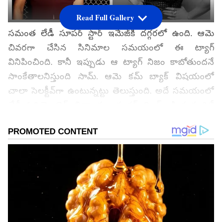
Read Full Gallery
సమంత లేడీ సూపర్‌ స్టార్‌ ఇమేజ్‌కి దగ్గరలో ఉంది. ఆమె
చివరగా చేసిన సినిమాల సమయంలో ఈ ట్యాగ్‌
వినిపించింది. కానీ ఇప్పుడు ఆ ట్యాగ్‌ నిజం కాబోతుందనే
సాంకేతాలనిస్తుంది సామ్‌. ఆమె కమ్‌ బ్యాక్‌ విషయంలో
చాలా సెలక్టీవ్‌గా ఉంటున్నట్టు తెలుస్తుంది. అదే సమయంలో
లేడీ ఓరియెంటెడ్‌ చిత్రాలకు, యాక్షన్‌ థ్రిల్లర్స్ కి ప్రయారిటీ
ఇస్తున్నట్టు తెలుస్తుంది. ఇదే ఇప్పుడు ఆసక్తికరంగా
మారింది.
గూగుల్‌లో ఆసక్తికరమైన సమాచారం కోసం ఏసియానెట్ తెలుగు
ను మీ ఫ్రిఫర్డ్ సోర్స్ గా ఎంచుకోండి