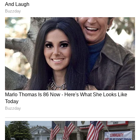
6
Samantha
ఇప్పటికే ఆమె `మా ఇంటి బంగారం` అనే లేడీ ఓరియెంటెడ్‌
మూవీని ప్రకటించింది సమంత. దీనికి సంబంధించిన లుక్‌
కూడా బయటకు వచ్చింది. ఇందులో ఓ వైపు కిచెన్‌, వంట
సమాను కనిపిస్తుంది. మరోవైపు సమంత చేతిలో గన్‌, రక్తం
మరకలు కనిపిస్తున్నాయి. దీంతో ఇది యాక్షన్‌ మూవీ అని
అర్థమవుతుంది. అయితే ఈ మూవీ షూటింగ్‌ ఇంకా స్టార్ట్
కాలేదని తెలుస్తుంది. అప్పటికే సమంత హిందీలో
`సిటాడెల్` అనే వెబ్‌ సిరీస్‌ చేసింది. ఇది రిలీజ్‌ కావాల్సి