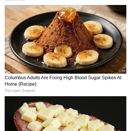
సమంత.. గతేడాది సినిమాలకు బ్రేక్‌ని ప్రకటించిన విషయం
తెలిసిందే. అనారోగ్యం కారణంగా ఆమె సినిమాలకు బ్రేక్‌
తీసుకుంటున్నట్టు తెలిపింది. మయోసైటిస్ తో
బాధపడుతుంది సమంత. దాన్నుంచి పూర్తిగా కోలుకుని,
సినిమాలు చేయాలని భావించింది. అందుకే ఆమె ఏడాది
కాలంగా దూరంగా ఉంటుంది. అయితే ఇప్పుడు కమ్‌ బ్యాక్‌కి
సంబంధించిన ప్లాన్స్ చేస్తుంది. రీఎంట్రీ అదిరిపోయేలా
ఉండేలా ప్లాన్‌ చేసుకుంటుందట. అయితే సమంతకి ఆఫర్లు
లేవు, అందుకే కనిపించడం లేదనే ప్రచారం జరిగింది. కానీ
వాటిని మౌనంగానే తీసుకున్న సామ్‌.. తన ప్రాజెక్ట్ లతోనే
సమాధానం చెప్పాలని భావించిందట. అందులో భాగంగానే
సైలెంట్ గా సినిమాలు చేస్తుందని సమాచారం.