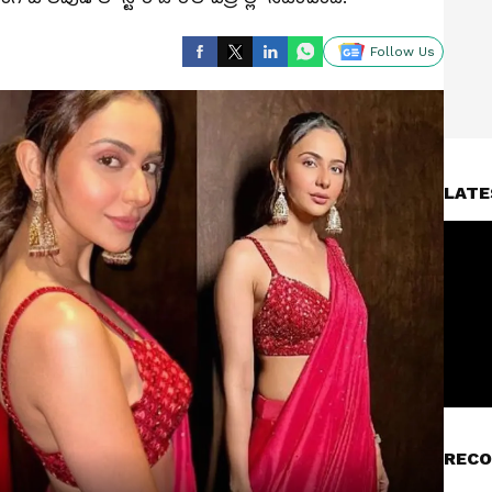
Follow Us
LATE
RECO