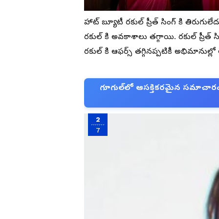
హాట్ బ్యూటీ రకుల్ ప్రీత్ సింగ్ కి తిరుగు
రకుల్ కి అవకాశాలు తగ్గాయి. రకుల్ ప్రీత్ స
రకుల్ కి ఆఫర్స్ తగ్గినప్పటికీ అభిమానుల్లో 
గూగుల్‌లో ఆసక్తికరమైన సమాచారం కో
2
7