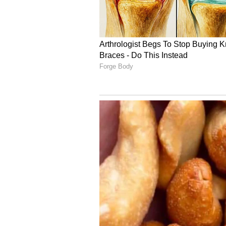
7
రెడ్ డిజైనర్ శారీలో రకుల్ ఎంతో సెక్సీగా 
లో కంఫర్టబుల్ గా ఉండాలంటే ఇలాంటి డ్రెస్