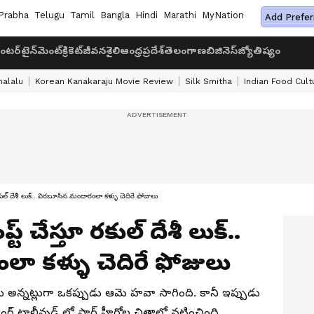
Prabha
Telugu
Tamil
Bangla
Hindi
Marathi
MyNation
Add Prefer
ంటర్‌టైన్‌మెంట్
క్రికెట్
జీవనశైలి
ఆంధ్రప్రదేశ్
తెలంగాణ
బిజినెస్
జ్యోతిష్యం
halalu
Korean Kanakaraju Movie Review
Silk Smitha
Indian Food Cult
 రకుల్ దేశీ లుక్.. విరబూసిన మందారంలా కళ్ళు చెదిరే ఫోజులు
ట్ చేస్తూ రకుల్ దేశీ లుక్..
ా కళ్ళు చెదిరే ఫోజులు
లేదు అన్నట్లుగా ఒకప్పుడు ఆమె హవా సాగింది. కానీ ఇప్పుడు
ంగ్ టాలీవుడ్ లో స్టార్ హీరోల చిత్రాల్లో నటించింది.