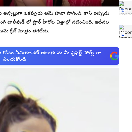
లేదు అన్నట్లుగా ఒకప్పుడు ఆమె హవా సాగింది. కానీ ఇప్పుడు
ింగ్ టాలీవుడ్ లో స్టార్ హీరోల చిత్రాల్లో నటించింది. ఇటీవల
ఆమె క్రేజ్ మాత్రం తగ్గలేదు.
సం ఏసియానెట్ తెలుగు ను మీ ఫ్రిఫర్డ్ సోర్స్ గా
ఎంచుకోండి