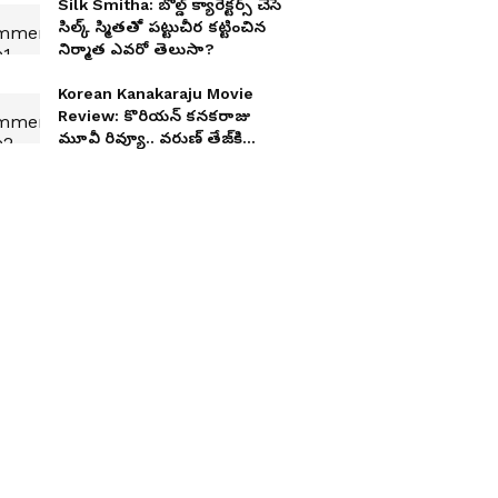
Silk Smitha: బోల్డ్ క్యారెక్టర్స్ చేసే
సిల్క్ స్మితతో పట్టుచీర కట్టించిన
నిర్మాత ఎవరో తెలుసా?
Korean Kanakaraju Movie
Review: కొరియన్‌ కనకరాజు
మూవీ రివ్యూ.. వరుణ్‌ తేజ్‌కి
ఎట్టకేలకు హిట్‌ పడిందా?