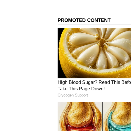
సోషల్ మీడియాలో రకుల్ ఎప్పుడూ తన గ్లామర్ 
ఎప్పుడూ అందంగా కనిపించేందుకు ప్రయత్న
అందాలు పంచుతూ మెస్మరైజ్ చేస్తోంది.
3