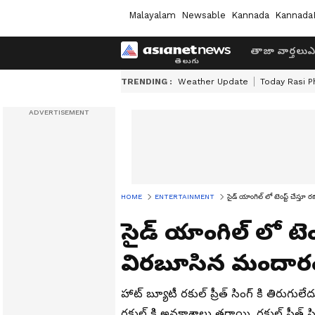
Malayalam
Newsable
Kannada
Kannada
తాజా వార్తలు
ఎ
TRENDING :
Weather Update
Today Rasi P
HOME
ENTERTAINMENT
సైడ్ యాంగిల్ లో టెంప్ట్ చేస్తూ
సైడ్ యాంగిల్ లో టెంప్
విరబూసిన మందారంల
హాట్ బ్యూటీ రకుల్ ప్రీత్ సింగ్ కి తిరుగు
రకుల్ కి అవకాశాలు తగ్గాయి. రకుల్ ప్రీత్ సి