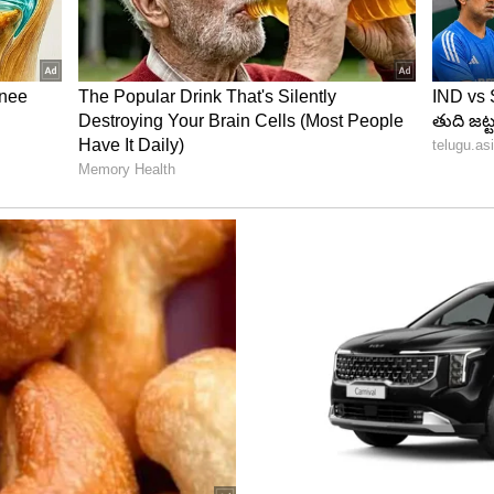
ఉన్న ఫోజులు కుర్రాళ్ళని చూపు తిప్పుకోనీయడం లేదు. దేశీ లుక్
 వేసుకోవాలి అంటూ రకుల్ క్యాప్షన్ ఇచ్చింది.