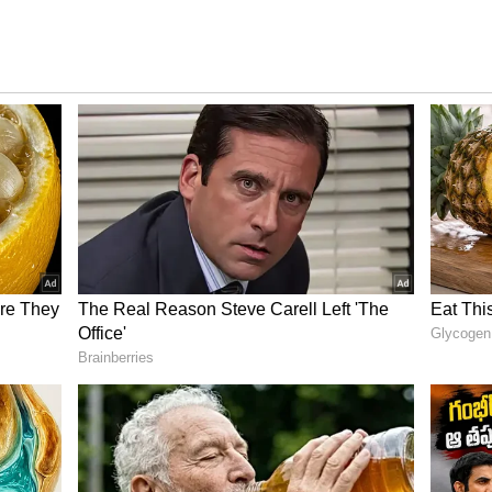
పిక్స్ తో సర్ ప్రైజ్ లు ఇస్తూనే ఉంటుంది. రకుల్ ప్రీత్ సింగ్
ిస్తూ ఉంటుంది. తాజాగా రకుల్ దేశీ లుక్ లో తన ఘాటైన