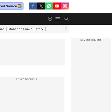
red Source
ure
Monsoon Snake Safety
Akkineni Nageswara Rao
IRCTC Tour Pac