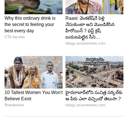
Image Credit :
Trish/ Instagram
మేం మాట్లాడుకున్నాం.. మీకేంటి సమస్య
"అనవసరంగా మాట్లాడటానికి రజినీ అంత చీప్ వ్యక్తి కాదు.
విజయ్ సీఎం అయ్యాడని విని షాక్ అయ్యాను. గెలవగానే
ఆయన్ని అభినందించాను. నేను రాజకీయాల్లోనే లేను,
విజయ్‌పై నాకెందుకు అసూయ? బహుశా కమల్ సీఎం
అయితే నాకు అసూయ కలగొచ్చు. నాకూ, విజయ్‌కీ 25 ఏళ్ల
జనరేషన్ గ్యాప్ ఉంది. మేం పోటీ పడితే బాగోదు" అని
రజినీ అన్నారు. పుట్టినరోజు శుభాకాంక్షల గురించి అడగ్గా,
తాము మాట్లాడుకున్నామని, కానీ సోషల్ మీడియాలో పోస్ట్
పెట్టలేదని చెప్పారు.