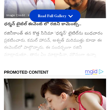
Read Full Gallery
Image Credit :
Instagram, X
ధర్మన్ టైటిల్‌ ఈవెంట్ లో రజినీ కామెంట్స్..
రజినీకాంత్ తన కొత్త సినిమా 'ధర్మన్' టైటిల్‌ను బుధవారం
ప్రకటించారు. కమల్ హాసన్, అశ్వత్ మరిముత్తు కూడా ఈ
ఈవెంట్‌లో పాల్గొన్నారు. ఈ సందర్భంగా రజినీ
మాట్లాడుతూ.. తాను ఏం మాట్లాడినా, మౌనంగా ఉన్నా
విమర్శలు వస్తున్నాయని, అందుకే పబ్లిక్‌గా మాట్లాడాలంటే
కాస్త సంకోచిస్తున్నానని అన్నారు. మే నెలలో విజయ్‌పై చేసిన
వ్యాఖ్యల తర్వాత ఈ కామెంట్స్ పై చర్చ జరుగుతోంది.
గూగుల్‌లో ఆసక్తికరమైన సమాచారం కోసం ఏసియానెట్ తెలుగు
ను మీ ఫ్రిఫర్డ్ సోర్స్ గా ఎంచుకోండి