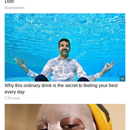
Image Credit :
X
మాట్లాడాలంటే భయమేస్తుంది..
"నన్ను మాట్లాడమని ఎవరైనా పిలిస్తేనే కొంచెం
భయమేస్తుంది. ఎందుకంటే నేను మాట్లాడితే అది మీకో,
నాకో సమస్య అవుతుంది. ఒకవేళ మౌనంగా ఉంటే.. నోట్లో
స్వీట్ పెట్టుకున్నావా? ఎందుకు మాట్లాడట్లేదు? అని ఎగతాళి
చేస్తారు" అని రజినీకాంత్ తమిళంలో అన్నారు.