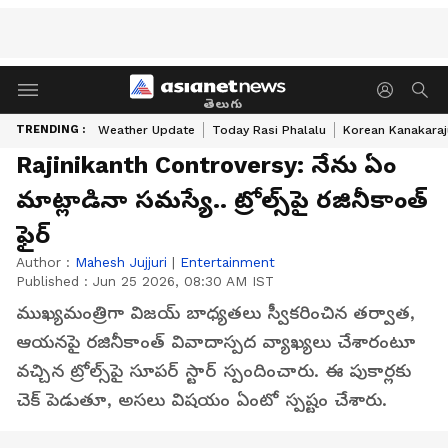
తెలుగు
TRENDING :
Weather Update
Today Rasi Phalalu
Korean Kanakaraj
Rajinikanth Controversy: నేను ఏం
మాట్లాడినా సమస్యే.. ట్రోల్స్‌పై రజినీకాంత్
ఫైర్
Author :
Mahesh Jujjuri
|
Entertainment
Published :
Jun 25 2026, 08:30 AM IST
ముఖ్యమంత్రిగా విజయ్ బాధ్యతలు స్వీకరించిన తర్వాత,
ఆయనపై రజినీకాంత్ వివాదాస్పద వ్యాఖ్యలు చేశారంటూ
వచ్చిన ట్రోల్స్‌పై సూపర్ స్టార్ స్పందించారు. ఈ పుకార్లకు
చెక్ పెడుతూ, అసలు విషయం ఏంటో స్పష్టం చేశారు.