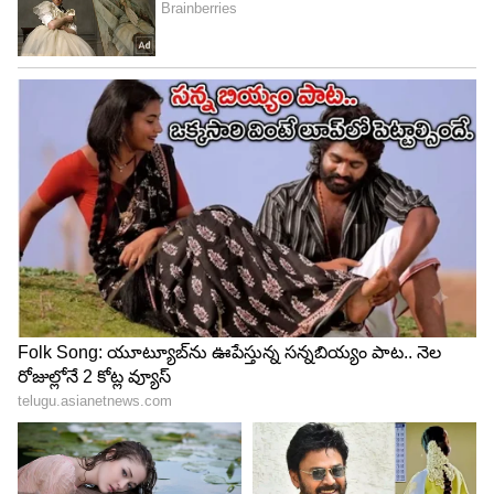
Image Credit :
Instagram
రజినీకాంత్ సంతోషంగా లేరని పుకార్లు..
తమిళనాడు ఎన్నికల్లో విజయ్ గెలిచినప్పటి నుంచి, ఆ
ఫలితాలతో రజినీకాంత్ సంతోషంగా లేరని పుకార్లు
వచ్చాయి. ఈ వదంతులకు చెక్ పెట్టేందుకు, రజినీకాంత్
చెన్నైలోని తన ఇంట్లో ప్రెస్ మీట్ పెట్టారు. ఎన్నికల తర్వాత
మాజీ సీఎం ఎంకే స్టాలిన్‌ను కలిశానని, తామిద్దరం
స్నేహితులమని స్పష్టం చేశారు.
5
5