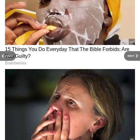
PREV
NEXT
Related Articles
Uma Telugu Traveller: 100 దేశాలు తిరిగిన
యూట్యూబర్ ఉమా తెలుగు ట్రావెలర్ నెల సంపాదన
ఎంతో తెలసా?
Trisha Home: 10 కోట్ల త్రిష ఇల్లు చూశారా..? లగ్జరీ
హౌస్ లో ఎవరెవరు ఉంటారంటే?