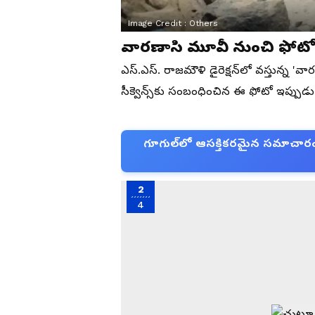
Image Credit :
Others
వారణాసి మూవీ నుంచి ఫోటో 
ఎస్.ఎస్. రాజమౌళి డైరెక్షన్‌లో వస్తున్న 'వ
సీక్వెన్స్‌కు సంబంధించిన ఈ ఫోటో ఇప్పుడు ఆ
గూగుల్‌లో ఆసక్తికరమైన సమాచారం కో
2
4