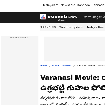
Malayalam
Newsable
Kannada
Kannada
తాజా వార్తలు
ఎ
TRENDING :
Weather Update
Today's Rasi
HOME
ENTERTAINMENT
VARANASI MOVIE: రాజమౌళి సిన
Varanasi Movie: రా
ఉగ్రభట్టి గుహల ఫోట
దర్శకధీరుడు రాజమౌళి - మహేష్ బాబు కాం
ఇందులో యాక్ట్రర్స్ ఎవరూ లేకపోయినా, స