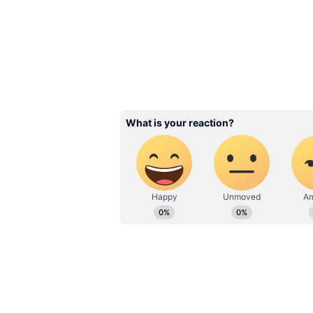
వాల్యూ ఎంతో తెలుసా? షా
అవుతారు..
3
4