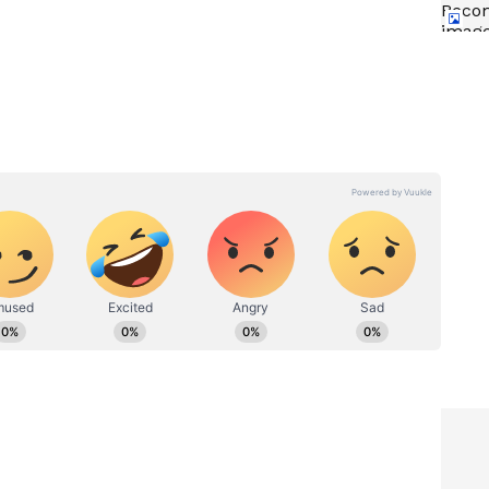
క్
క్రష్, ఒక్క సినిమాకు రష్మిక ఎంత
రెమ్యునరేషన్ తీసుకుంటుందో
తెలుసా?