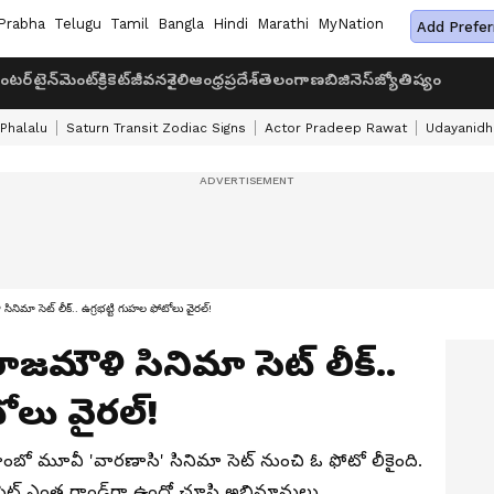
Prabha
Telugu
Tamil
Bangla
Hindi
Marathi
MyNation
Add Prefer
ంటర్‌టైన్‌మెంట్
క్రికెట్
జీవనశైలి
ఆంధ్రప్రదేశ్
తెలంగాణ
బిజినెస్
జ్యోతిష్యం
 Phalalu
Saturn Transit Zodiac Signs
Actor Pradeep Rawat
Udayanidhi
ిమా సెట్ లీక్.. ఉగ్రభట్టి గుహల ఫోటోలు వైరల్!
జమౌళి సినిమా సెట్ లీక్..
ోలు వైరల్!
బో మూవీ 'వారణాసి' సినిమా సెట్ నుంచి ఓ ఫోటో లీకైంది.
ెట్ ఎంత గ్రాండ్‌గా ఉందో చూసి అభిమానులు