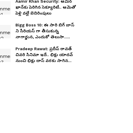
Aamir Khan Security: ఆమిర్
ఖాన్‌కు పెరిగిన సెక్యూరిటీ.. ఆమెతో
పెళ్లి వల్లే బెదిరింపులు
Bigg Boss 10: ఈ సారి బిగ్ బాస్
ని సీరియస్ గా తీసుకున్న
నాగార్జున, ఎందుకో తెలుసా..
లెక్కలన్నీ మారిపోతాయ్
Pradeep Rawat: ప్రదీప్ రావత్
చివరి సినిమా ఇదే.. భిక్షు యాదవ్
నుంచి భిక్షు దాస్ వరకు సాగిన
ప్రయాణం