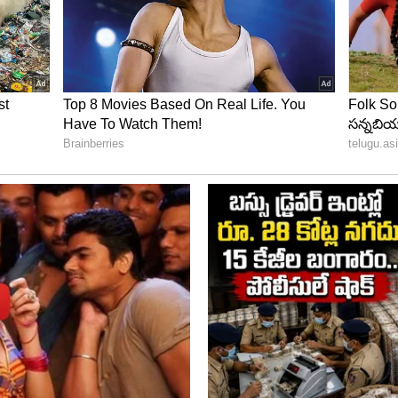
ఖండించుకుని చేతిలో పట్టుకుని ఉంటుంది. తన రక్తాన్ని
ిపిస్తుంది. హిందూ మతంలో అత్యంత ఉగ్రరూపిణి అయిన
ఆరవ దేవతగా, శక్తి స్వరూపిణిగా కొలుస్తారు. చిన్నమస్త