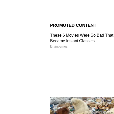
4
4
Image Credit :
Others
ఎవరీ ఛిన్నమస్తా దేవి?