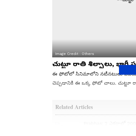
Image Credit :
Others
చుట్టూ రాతి శిల్పాలు, భారీ స
ఈ ఫోటోలో సినిమాలోని నటీనటులు ఎవరూ కన
చెప్పడానికి ఈ ఒక్క ఫోటో చాలు. చుట్టూ రా
Related Articles
Prabhas: 2 ఎకరాల్లో 200 
రాజభవనం.. ప్రభాస్ డ్రీమ్ హ