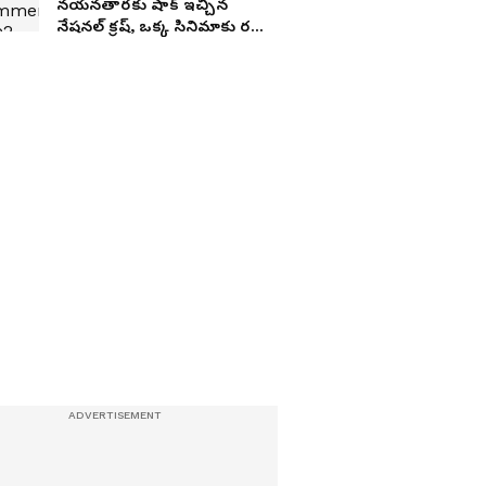
నయనతారకు షాక్ ఇచ్చిన
నేషనల్ క్రష్, ఒక్క సినిమాకు రష్మిక
ఎంత రెమ్యునరేషన్
తీసుకుంటుందో తెలుసా?