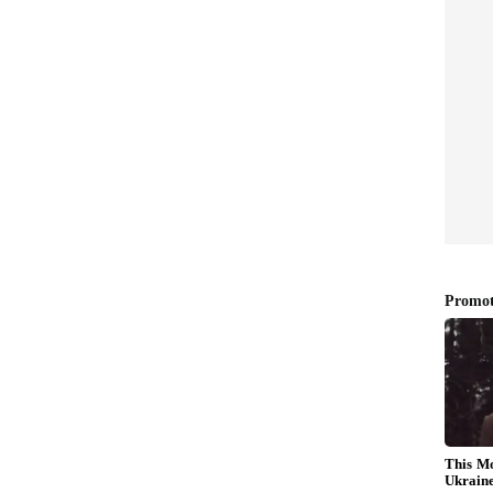
, ఈ సీన్స్‌లో భారీ వీఎఫ్ఎక్స్ వర్క్ ఉంటుందని అర్థమవుతోంది. ఈ
'మాతా ఛిన్నమస్తా దేవి' చుట్టూ తిరుగుతుందని టాక్.