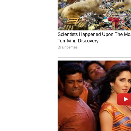
పురాణాల ప్రకారం, ఈ దేవత తన తలని తానే 
దేవదూతలకు అర్పిస్తూ భీకర రూపంలో కన
తాంత్రిక దేవత. ఈమెను 'దశ మహావిద్యలలో' 
అంటే "ఖండింపబడిన శిరస్సు" అని అర్థం.
ABOUT THE AUTHOR
Mahesh Jujjuri
MJ
మహేశ్ జుజ్జూరి 13 ఏళ్ళకు పైగా తెలుగు జర్నలిస్టుగా పని చేస్తున్నారు. ఈయన గతంలో 10 టీవీలో సినిమా,