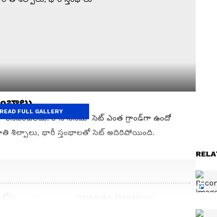
్తంభాలు
READ FULL GALLERY
ిపించలేదు. కానీ సినిమా సెట్ ఎంత గ్రాండ్‌గా ఉందో
తి శిల్పాలు, భారీ స్తంభాలతో సెట్ అదిరిపోయింది.
RELA
కోట్ల
Rashmika Mandanna:
ౌస్ ప్లేస్
నయనతారకు షాక్ ఇచ్చిన నేషనల్