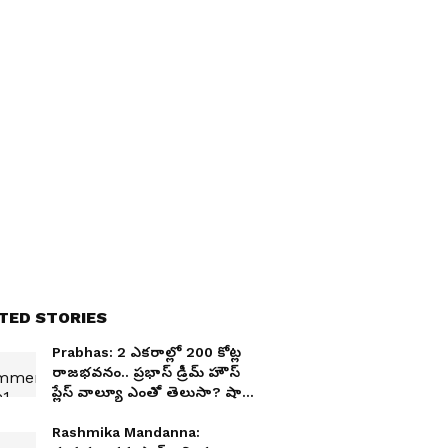
TED STORIES
Prabhas: 2 ఎకరాల్లో 200 కోట్ల
రాజభవనం.. ప్రభాస్ డ్రీమ్ హౌస్
ప్లేస్ వాల్యూ ఎంతో తెలుసా? షాక్
అవుతారు..
Rashmika Mandanna: