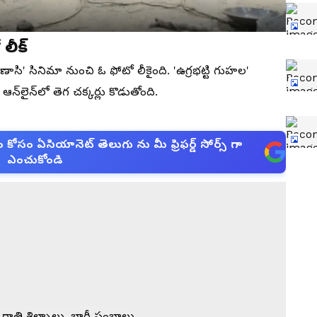
లీక్
ారణాసి' సినిమా నుంచి ఓ ఫోటో లీకైంది. 'ఉగ్రభట్టి గుహల'
న్‌లైన్‌లో తెగ చక్కర్లు కొడుతోంది.
సం ఏసియానెట్ తెలుగు ను మీ ఫ్రిఫర్డ్ సోర్స్ గా
ఎంచుకోండి