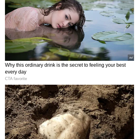
రాశి ఖన్నా ఎప్పుడూ తన అందంతో యువతకు గిలిగింతలు
పెడుతూనే ఉంది. తాజాగా రాశి ఖన్నా జేమ్స్ బాండ్ లేడీ
తరహాలో కళ్ళు చెదిరే ఫోజులు ఇచ్చింది. బ్లాక్ డ్రెస్ లో నల్ల
త్రాచులాగా ఆమె ఫోజులు అదుర్స్ అనిపిస్తున్నాయి.