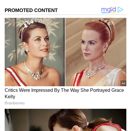
ఇచ్చిన రాశి యువతలో మంచి క్రేజ్ తెచ్చుకుంది. కానీ
ఇటీవల రాశి ఖన్నాకి అంతగా కలసి రావడం లేదు.
గూగుల్‌లో ఆసక్తికరమైన సమాచారం కోసం ఏసియానెట్ తెలుగు
ను మీ ఫ్రిఫర్డ్ సోర్స్ గా ఎంచుకోండి