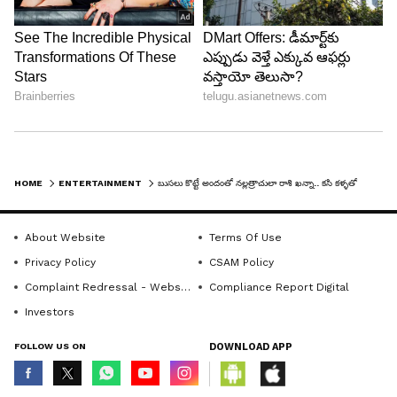
రాశి ఖన్నా గ్లామర్ పరంగా తిరుగులేనప్పటికీ విజయాల
పరంగా వెనుకంజలోనే ఉంది. ఇటీవల విడుదలైన పక్కా
కమర్షియల్, థాంక్యూ చిత్రాలు బాక్సాఫీస్ వద్ద దారుణంగా
నిరాశపరిచాయి.
7
HOME
ENTERTAINMENT
బుసలు కొట్టే అందంతో నల్లత్రాచులా రాశి ఖన్నా.. కసి కళ్ళతో కాల్చేసే చూపులు వైరల్
7
About Website
Terms Of Use
Privacy Policy
CSAM Policy
Complaint Redressal - Website
Compliance Report Digital
Investors
FOLLOW US ON
DOWNLOAD APP
ఆ చిత్రాలతో ఏంజిల్ ఆర్నాకి నిరాశ తప్పలేదు. ప్రస్తుతం రాశి
ఖన్నా తమిళంలో కొన్ని చిత్రాల్లో నటిస్తోంది. కొత్త