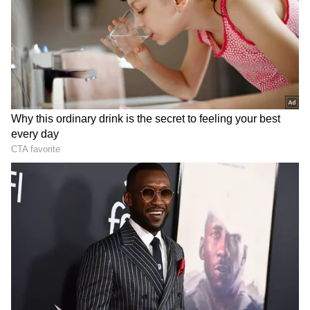
2
7
ఇప్పటి ట్రెండ్ కు తగ్గట్లుగా నటించడం.. నాజూకైన అందంతో
మెప్పించడంతో రాశి క్రేజ్ బాగా పెరిగింది. బెంగాల్ టైగర్,
సుప్రీం, తొలిప్రేమ, ప్రతిరోజు పండగే లాంటి హిట్
మూవీస్ రాశి ఖన్నా ఖాతాలో ఉన్నాయి.