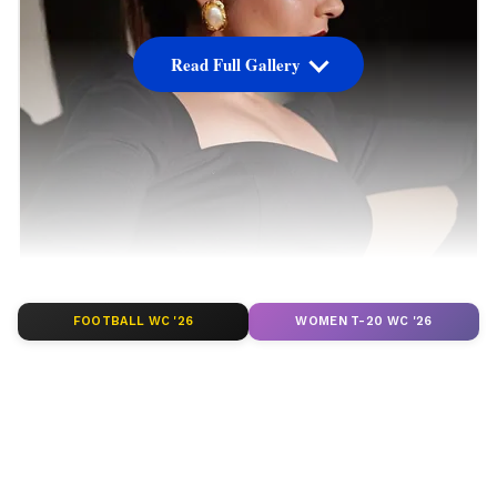
Read Full Gallery
FOOTBALL WC '26
WOMEN T-20 WC '26
రాశి ఖన్నా టాలీవుడ్ లో బ్యూటీ ఏంజిల్. ఎన్నో
విజయవంతమైన చిత్రాల్లో ఈ యంగ్ బ్యూటీ నటించింది.
ఊహలు గుసగుసలాడే చిత్రంతో టాలీవుడ్ లోకి ఎంట్రీ