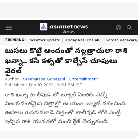
తెలుగు
TRENDING :
Weather Update
Today Rasi Phalalu
Korean Kanakaraj
బుసలు కొట్టే అందంతో నల్లత్రాచులా రాశి
ఖన్నా.. కసి కళ్ళతో కాల్చేసే చూపులు
వైరల్
Author :
Sreeharsha Gopagani
|
Entertainment
Published :
Feb 10 2023, 01:31 PM IST
రాశి ఖన్నా టాలీవుడ్ లో బ్యూటీ ఏంజిల్. ఎన్నో
విజయవంతమైన చిత్రాల్లో ఈ యంగ్ బ్యూటీ నటించింది.
ఊహలు గుసగుసలాడే చిత్రంతో టాలీవుడ్ లోకి ఎంట్రీ
ఇచ్చిన రాశి యువతలో మంచి క్రేజ్ తెచ్చుకుంది.