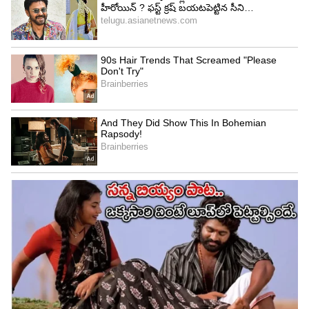
5
7
ఇదిలా ఉండగా గత ఏడాది రాశి ఖన్నాకి ఏమాత్రం కలసి
రాలేదు. ఆమె నటించిన పక్కా కమర్షియల్, థాంక్యూ
చిత్రాలు బ్యాక్ టు బ్యాక్ డిజాస్టర్స్ గా నిలిచాయి. దీనితో
రాశి ఖన్నా తన కెరీర్ రీ చెక్ చేసుకోవాల్సిన పరిస్థితి
ఏర్పడింది.