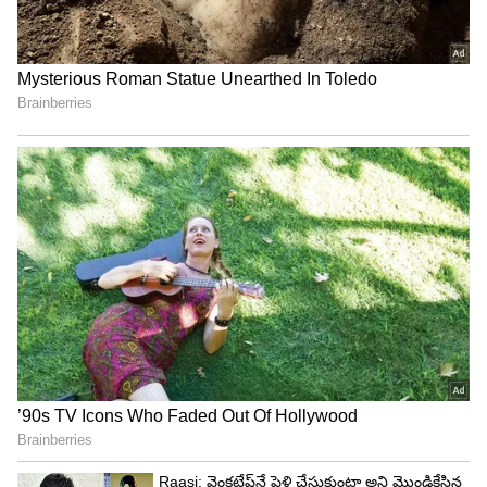
4
7
సోఫా పై కూర్చుని క్రేజీ లుక్స్ తో ఆమె ఇస్తున్న ఫోజులకు
కుర్రాళ్లు ఫిదా అవుతున్నాయి. రాశి ఖాన్ అందాలు
ఆరబోయడం మాత్రమే కాదు ఇలా చంపేసే చూపులతో
సెగలు రేపడం కూడా తెలుసు.