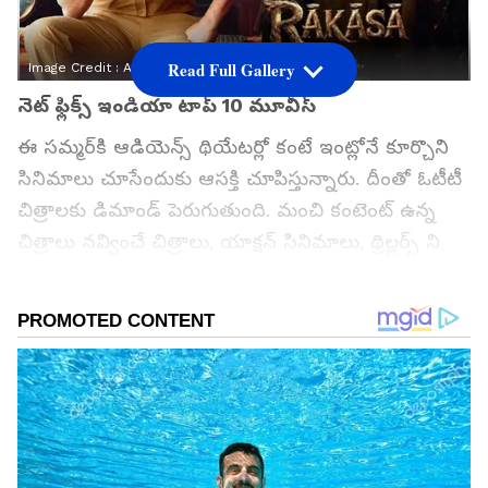
Read Full Gallery
Image Credit :
Asianet News
నెట్‌ ఫ్లిక్స్ ఇండియా టాప్‌ 10 మూవీస్‌
ఈ సమ్మర్‌కి ఆడియెన్స్ థియేటర్లో కంటే ఇంట్లోనే కూర్చొని
సినిమాలు చూసేందుకు ఆసక్తి చూపిస్తున్నారు. దీంతో ఓటీటీ
చిత్రాలకు డిమాండ్‌ పెరుగుతుంది. మంచి కంటెంట్‌ ఉన్న
చిత్రాలు నవ్వించే చిత్రాలు, యాక్షన్‌ సినిమాలు, థ్రిల్లర్స్ ని
బాగా చూస్తున్నారు ఆడియెన్స్. అయితే థియేటర్లో ఆడని
సినిమాలు ఇప్పుడు ఓటీటీలో మాత్రం దుమ్ములేపుతున్నాయి.
తాజాగా నెట్‌ ఫ్లిక్స్ లో ఇండియా వైడ్‌గా పలు క్రేజీ సినిమాలు
ట్రెండ్‌ అవుతున్నాయి. ధురంధర్‌, పవన్‌ కళ్యాణ్‌ ఉస్తాద్‌
భగత్‌ సింగ్‌తోపాటు మరో తెలుగు కామెడీ సినిమా కూడా
రచ్చ చేస్తోంది.