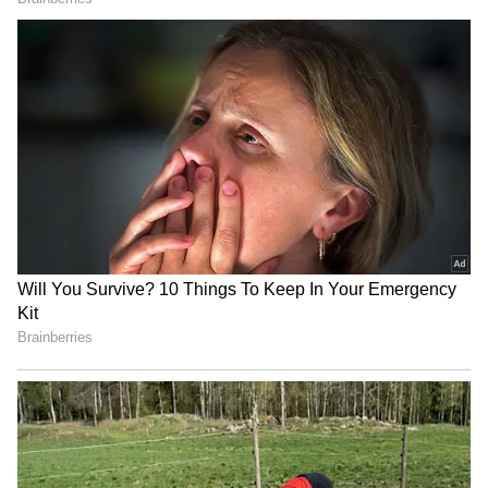
5
Image Credit :
Asianet News
టాప్‌ 2లో యూత్‌
నెట్‌ ఫ్లిక్స్ లో ఇండియా వైడ్‌గా టాప్‌ 2లో తమిళ చిత్రం
`యూత్‌` ఉంది. కుర్రాళ్లు కలిసి చేసిన ఈ చిత్రం థియేటర్లో
బాగానే ఆడింది. ఇప్పుడు నెల రోజులకుపైగానే ఓటీటీలో
ట్రెండింగ్‌లో ఉండటం విశేషం. టీనేజ్‌ లవ్‌ స్టోరీ, కామెడీ
ప్రధానంగా తెరకెక్కిన ఈ మూవీలో ఎమోషన్స్ హైలైట్‌గా
నిలుస్తాయి. తెలుగులోనూ మంచి ఆదరణ పొందింది.
ఇక మూడో స్థానంలో `ది గ్రేట్‌ ఇండియన్‌ కపిల్‌ షో` ట్రెండ్‌