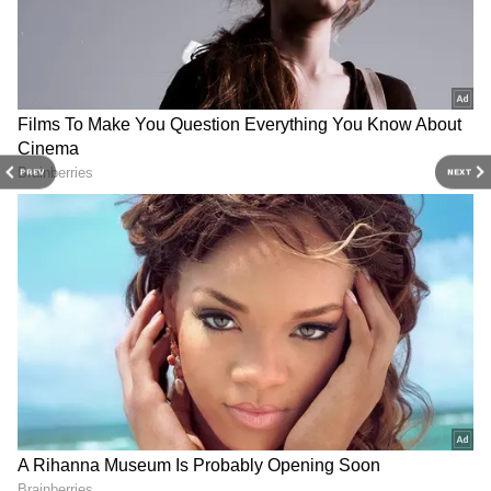
PREV
NEXT
Related Articles
Sathi leelavathi Movie Review: సతీ లీలావతి
మూవీ రివ్యూ.. లావణ్య త్రిపాఠి మూవీ ఎలా ఉందంటే?
Razor Movie Review: రేజర్‌ మూవీ రివ్యూ, రేటింగ్‌..
రవిబాబు అన్నీ తానై చేసిన మూవీ ఎలా ఉందంటే?
3