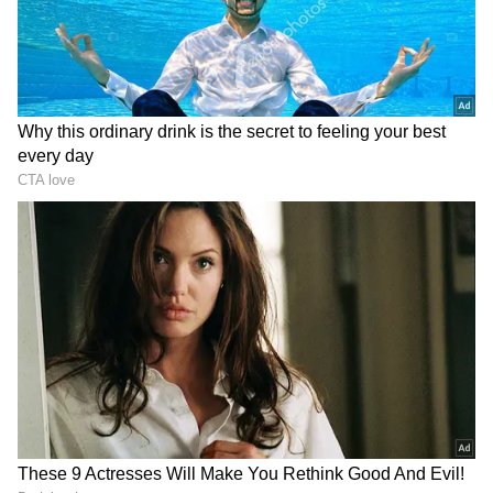
గూగుల్‌లో ఆసక్తికరమైన సమాచారం కోసం ఏసియానెట్ తెలుగు
ను మీ ఫ్రిఫర్డ్ సోర్స్ గా ఎంచుకోండి
2
5