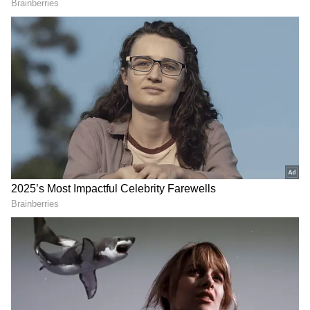
Image Credit :
X/@RanveerOfficial
నెంబర్‌ 1 స్థానంలో ధురంధర్‌
నెట్‌ ఫ్లిక్స్ లో నెంబర్‌ 1గా బాలీవుడ్‌ మూవీ `ధురంధర్‌`
ట్రెండ్‌ అవుతుంది. ఇది గత రెండు నెలలుగా
మొదటిస్థానంలో ట్రెండ్‌ అవుతుండటం విశేషం. రణ్‌ వీర్‌
సింగ్‌ హీరోగా నటించిన ఈ మూవీకి ఆదిత్య ధర్‌ దర్శకత్వం
వహించారు. సారా అర్జున్‌ హీరోయిన్‌గా నటించింది. గతేడాది
విడుదలైన ఈ మూవీ బాక్సాఫీసుని షేక్‌ చేసింది. ఇప్పుడు
ఓటీటీలోనూ దుమ్మురేపుతోంది. దీనికి పార్ట్ 2 `ధురంధర్‌ 2`
వచ్చి ఇప్పటికీ బాక్సాఫీసుని షేక్‌ చేస్తోంది. `బాహుబలి 2`
రికార్డులను కూడా బ్రేక్‌ చేసింది.