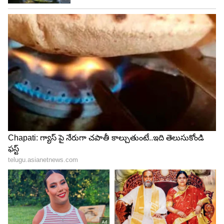
Image Credit :
Asianet News
ఐదో స్థానంలో పవన్‌ ఉస్తాద్‌ భగత్‌ సింగ్‌
ఐదో స్థానంలో తెలుగు మూవీ ఉండటం విశేషం. అదే పవన్‌
కళ్యాణ్‌ నటించిన `ఉస్తాద్‌ భగత్‌ సింగ్‌`. హరీష్‌ శంకర్‌
దర్శకత్వంలో ఈ చిత్రం రూపొందింది. మైత్రీ మూవీ మేకర్స్
నిర్మించారు. శ్రీలీల, రాశీఖన్నా హీరోయిన్లుగా నటించారు. ఈ
చిత్రం మార్చి 19న థియేటర్లో విడుదలై డిజాస్టర్‌గా నిలిచింది.
గత నెలలోనే ఓటీటీలోకి వచ్చిన ఈ మూవీ దాదాపు మూడు
వారాలుగా టాప్‌ 5లో ట్రెండ్‌ అవుతుండటం విశేషం. ఆరో
స్థానంలో బాలీవుడ్‌ మూవీ `రోస్టర్‌` ట్రెండ్‌ అవుతుంది.
5