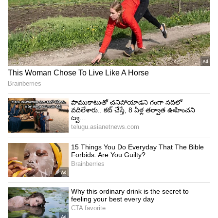
అవుతుంది. నాల్గో స్థానంలో `ఇఫ్‌ విషెస్‌ కుడ్‌ కిల్‌` అనే
హాలీవుడ్‌ షో ట్రెండ్‌ అవుతుండటం విశేషం.
4
5