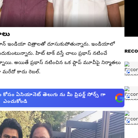
ాలు
రుస పాన్ ఇండియా చిత్రాలతో దూసుకుపోతున్నారు. ఇండియాలో
RECO
ు అందుకుంటున్నారు. హిట్ టాక్ వస్తే చాలు ప్రభాస్ నటించే
్నాయి. అయితే ప్రభాస్ నటించిన ఒక ఫ్లాప్ మూవీపై నిర్మాతలు
మా మరేదో కాదు రెబల్.
సం ఏసియానెట్ తెలుగు ను మీ ఫ్రిఫర్డ్ సోర్స్ గా
ఎంచుకోండి