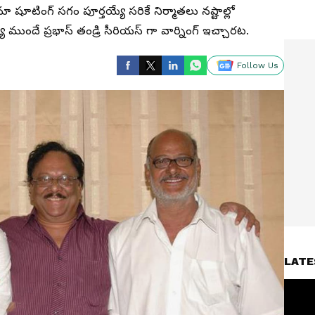
మా షూటింగ్ సగం పూర్తయ్యే సరికే నిర్మాతలు నష్టాల్లో
ముందే ప్రభాస్ తండ్రి సీరియస్ గా వార్నింగ్ ఇచ్చారట.
Follow Us
LATE