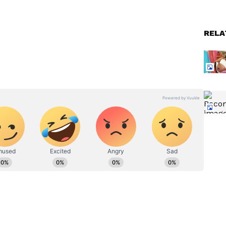
ెక్కింది. 2012లో విడుదలై తీవ్రంగా నిరాశ పరిచింది. ఈ
RELA
ాతలు నిర్మించారు. వీళ్ళు ఓ ఇంటర్వ్యూలో మాట్లాడుతూ తనతో
 అవకాశం ఇచ్చారు. కానీ దర్శకుడు రాఘవ లారెన్స్ చేసిన
 భారీ నష్టాలని మిగిల్చింది.
్కనే
Box Office: తొలిరోజే 100 కోట్ల
గా అలా
ఓపెనింగ్స్ సాధించగలిగే ఐదుగురు
హీరోలు.. టాప్‌లో ఎవరు?