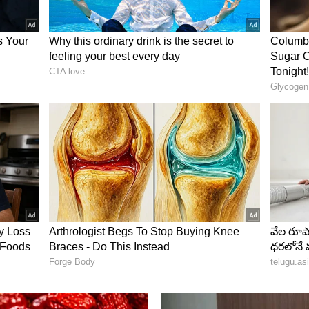
మేము చేసిన తప్పు. లారెన్స్ ని దర్శకుడిగా ప్రభాస్ గారికి
రి మాకు వార్నింగ్ ఇచ్చారు. లారెన్స్ తో మీరు వేగలేరు. వేరే