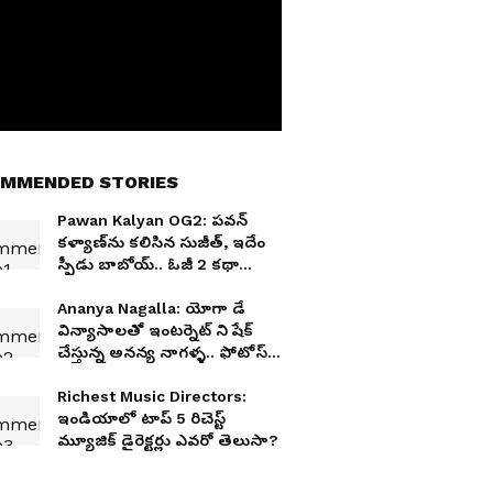
MMENDED STORIES
Pawan Kalyan OG2: పవన్
కళ్యాణ్‌ను కలిసిన సుజీత్, ఇదేం
స్పీడు బాబోయ్.. ఓజీ 2 కథా
చర్చలు షురూ
Ananya Nagalla: యోగా డే
విన్యాసాలతో ఇంటర్నెట్ ని షేక్
చేస్తున్న అనన్య నాగళ్ళ.. ఫోటోస్,
వీడియోస్ వైరల్
Richest Music Directors:
ఇండియాలో టాప్ 5 రిచెస్ట్
మ్యూజిక్ డైరెక్టర్లు ఎవరో తెలుసా?