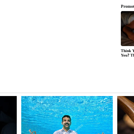
తం ఖాళీ
్ అనుకున్నాం. కానీ సగం షూటింగ్ పూర్తయ్యేసరికే బడ్జెట్
షూటింగ్ పూర్తి చేయడానికి బడ్జెట్ లేటు. ఇక ఈ సినిమా రిలీజ్
పటికే భారీగా నష్టాల్లో కూరుకుపోయాం. కానీ ప్రభాస్ గారు ఇచ్చిన
నిమా రిలీజ్ చేశాం అని నిర్మాతలు తెలిపారు.