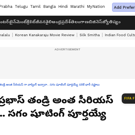
Prabha
Telugu
Tamil
Bangla
Hindi
Marathi
MyNation
Add Prefer
ంటర్‌టైన్‌మెంట్
క్రికెట్
జీవనశైలి
ఆంధ్రప్రదేశ్
తెలంగాణ
బిజినెస్
జ్యోతిష్యం
halalu
Korean Kanakaraju Movie Review
Silk Smitha
Indian Food Cult
ి అంత సీరియస్ గా వార్నింగ్ ఇచ్చారా.. సగం షూటింగ్ పూర్తయ్యే సరికే భారీ నష్టాలు
్రభాస్ తండ్రి అంత సీరియస్
FIFA 
ా.. సగం షూటింగ్ పూర్తయ్యే