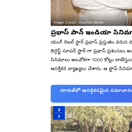
Image Credit :
Asianet News
ప్రభాస్ పాన్ ఇండియా సినిమ
యంగ్ రెబల్ స్టార్ ప్రభాస్ ప్రస్తుతం వ
బిగ్గెస్ట్ సూపర్ స్టార్ గా ప్రభాస్ ప్రశంసల
సినిమాలు అలవోకగా 1000 కోట్లు దాటేస్తున
ఆసక్తికర వ్యాఖ్యలు చేశారు. ఆ ఫ్లాప్ సిని
గూగుల్‌లో ఆసక్తికరమైన సమాచారం కో
2
5