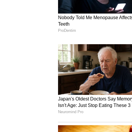
5
Image Credit :
Prabhas\Instagram
ప్రభాస్ తండ్రి వార్నింగ్ ?
రాఘవ లారెన్స్ ని దర్శకుడిగా ఎంచుకోవడమే 
ప్రపోజ్ చేసింది మేమే. అప్పుడు ప్రభాస్ తండ్