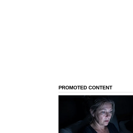
సగం షూటింగ్ కే బడ్జెట్ మొత్
రెబల్ ప్రారంభానికి ముందు మేము ఒక బడ్జెట
మొత్తం ఖర్చు చేసేశారు లారెన్స్. మిగిలిన 
కావడం కష్టం అనే పరిస్థితి తలెత్తింది. అప్
సపోర్ట్ తో మిగిలిన షూటింగ్ పూర్తి చేసి సి
4