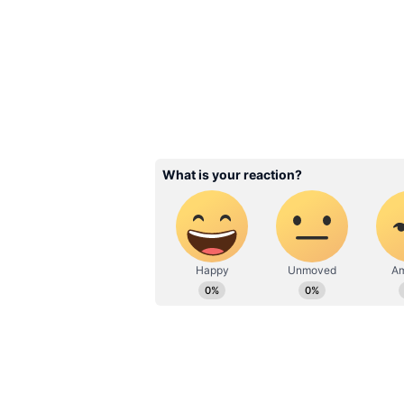
ప్రభాస్ రెబల్ మూవీ
రాఘవ లారెన్స్ దర్శకత్వంలో ఈ చిత్రం తెరక
చిత్రాన్ని భగవాన్, పుల్లారావు అనే నిర్మ
సినిమా చేయమని ప్రభాస్ గారు మాకు మంచి
తప్పుల వల్ల రెబల్ హిట్ కాలేదు. పైగా మాకు
Related Articles
Namitha: బాయ్ ఫ్రెండ్ పక
ఉండగా నమితని అసభ్యం
చేయమన్న డైరెక్టర్, రివేంజ్
తీర్చుకున్న హీరో