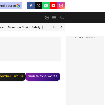
red Source
ure
Monsoon Snake Safety
Akkineni Nageswara Rao
IRCTC Tour Pac
FOOTBALL WC '26
WOMEN T-20 WC '26