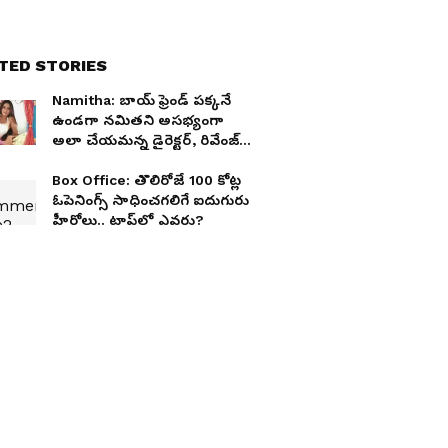
TED STORIES
Namitha: బాయ్ ఫ్రెండ్ పక్కనే
ఉండగా నమితని అసభ్యంగా
అలా చేయమన్న డైరెక్టర్, రివేంజ్
తీర్చుకున్న హీరో
Box Office: తొలిరోజే 100 కోట్ల
ఓపెనింగ్స్ సాధించగలిగే ఐదుగురు
హీరోలు.. టాప్‌లో ఎవరు?