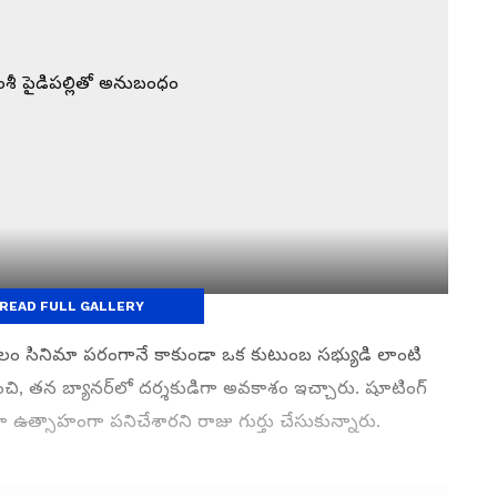
READ FULL GALLERY
 కేవలం సినిమా పరంగానే కాకుండా ఒక కుటుంబ సభ్యుడి లాంటి
ించి, తన బ్యానర్‌లో దర్శకుడిగా అవకాశం ఇచ్చారు. షూటింగ్
్సాహంగా పనిచేశారని రాజు గుర్తు చేసుకున్నారు.