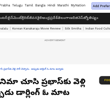
Prabha
Telugu
Tamil
Bangla
Hindi
Marathi
MyNation
Add Prefer
ంటర్‌టైన్‌మెంట్
క్రికెట్
జీవనశైలి
ఆంధ్రప్రదేశ్
తెలంగాణ
బిజినెస్
జ్యోతిష్యం
halalu
Korean Kanakaraju Movie Review
Silk Smitha
Indian Food Cult
్రభాస్‌కు వెళ్లి సారీ చెప్పాను.. అప్పుడు డార్లింగ్ ఓ మాట అన్నాడు
ిమా చూసి ప్రభాస్‌కు వెళ్లి
FOO
పుడు డార్లింగ్ ఓ మాట