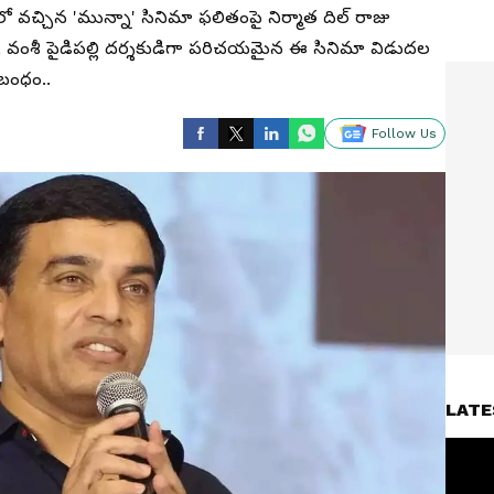
నర్‌లో వచ్చిన 'మున్నా' సినిమా ఫలితంపై నిర్మాత దిల్ రాజు
ోగా, వంశీ పైడిపల్లి దర్శకుడిగా పరిచయమైన ఈ సినిమా విడుదల
నుబంధం..
Follow Us
LATE