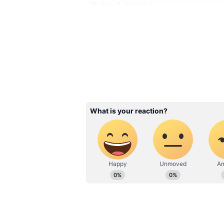
Related Articles
Chiranjeevi-Balakrishn
చిరంజీవి, బాలకృష్ణ కలిసి
ఒకే ఒక్క సినిమా ఏంటో త
టాలీవుడ్‌లోనే అదొక స
3
5