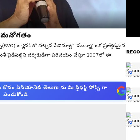
జు మనోగతం
షన్స్(SVC) బ్యానర్‌లో వచ్చిన సినిమాల్లో 'మున్నా' ఒక ప్రత్యేకమైన
RECO
, వంశీ పైడిపల్లిని దర్శకుడిగా పరిచయం చేస్తూ 2007లో ఈ
సం ఏసియానెట్ తెలుగు ను మీ ఫ్రిఫర్డ్ సోర్స్ గా
ఎంచుకోండి