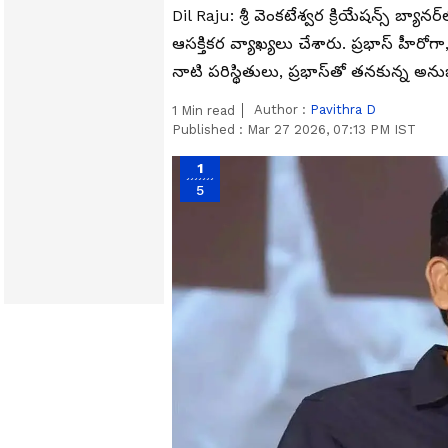
Dil Raju: శ్రీ వెంకటేశ్వర క్రియేషన్స్ బ్యా
ఆసక్తికర వ్యాఖ్యలు చేశారు. ప్రభాస్ హీర
నాటి పరిస్థితులు, ప్రభాస్‌తో తనకున్న అ
Author :
Pavithra D
1
Min read
Published :
Mar 27 2026, 07:13 PM IST
1
5