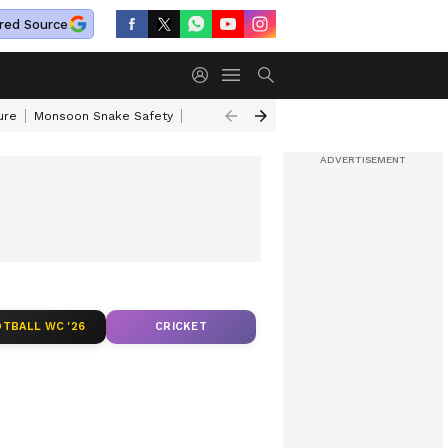
red Source
ure
Monsoon Snake Safety
Akkineni Nageswara Rao
IRCTC Tour Pac
TBALL WC '26
CRICKET