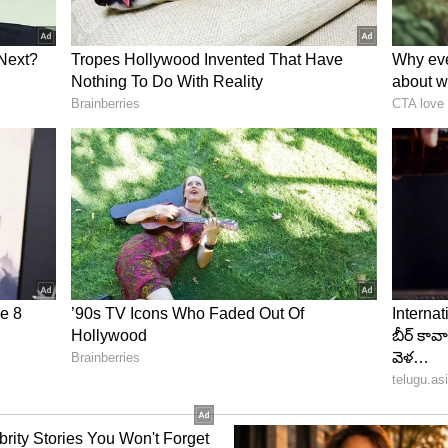
్యానర్.. ప్రభాస్ క్రేజ్ వల్ల ఈ సినిమాపై భారీ అంచనాలు
వద్ద ఆశించిన స్థాయిలో 'సూపర్ హిట్' కాలేకపోయినప్పటికీ,
తింపు పొందిందని ఆయన అభిప్రాయపడ్డారు. ఈ సినిమా ఫలితం
స్నేహ బంధం ఏమాత్రం తగ్గలేదని ఆయన స్పష్టం చేశారు.