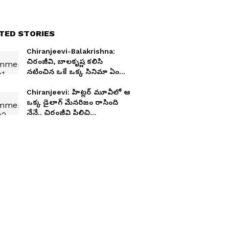
TED STORIES
Chiranjeevi-Balakrishna:
చిరంజీవి, బాలకృష్ణ కలిసి
నటించిన ఒకే ఒక్క సినిమా ఏంటో
తెలుసా? టాలీవుడ్‌లోనే అదొక
సంచలనం
Chiranjeevi: హిట్లర్ మూవీలో ఆ
ఒక్క డైలాగ్ మేనరిజం రాసింది
నేనే.. చిరంజీవి పిలిచి
ఏమన్నారంటే.?