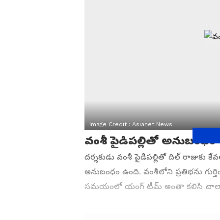
Image Credit :
Asianet News
వంశీ పైడిపల్లితో అనుబంధం
దర్శకుడు వంశీ పైడిపల్లితో దిల్ రాజుకు
అనుబంధం ఉంది. వంశీలోని ప్రతిభను గుర్త
సమయంలో యంగ్ టీమ్ అంతా కలిసి చాలా ఉత