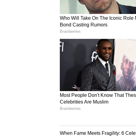
Image Credit :
Dil Raju\Instagram
అంచనాలు, ఫలితం
అప్పటికే వరుస విజయాలతో ఉన్న దిల్ రాజు బ
నెలకొన్నాయి. మున్నా సినిమా బాక్సాఫీస్ 
టెక్నికల్ గా, మేకింగ్ పరంగా మంచి గుర్
తనను కొంత బాధించినా, ప్రభాస్‌తో ఉన్న 