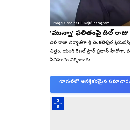
Image Credit :
Dil Raju\Instagram
'మున్నా' ఫలితంపై దిల్ రా
దిల్ రాజు నిర్మాతగా శ్రీ వెంకటేశ్వర క్రియే
చిత్రం. యంగ్ రెబల్ స్టార్ ప్రభాస్ హీరోగా
సినిమాను నిర్మించారు.
గూగుల్‌లో ఆసక్తికరమైన సమాచారం కో
2
5