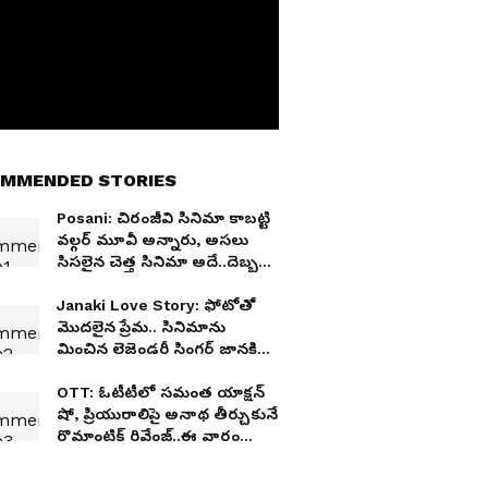
MMENDED STORIES
Posani: చిరంజీవి సినిమా కాబట్టి
వల్గర్ మూవీ అన్నారు, అసలు
సిసలైన చెత్త సినిమా అదే..దెబ్బకు
అంతా సైలెంట్
Janaki Love Story: ఫోటోతో
మొదలైన ప్రేమ.. సినిమాను
మించిన లెజెండరీ సింగర్‌ జానకి
లవ్‌ స్టోరీ
OTT: ఓటీటీలో సమంత యాక్షన్
షో, ప్రియురాలిపై అనాథ తీర్చుకునే
రొమాంటిక్ రివేంజ్..ఈ వారం
అస్సలు మిస్ కావొద్దు