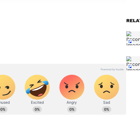
a:
Chiranjeevi: హిట్లర్ మూవీలో ఆ
RELA
 నటించిన
ఒక్క డైలాగ్ మేనరిజం రాసింది నేనే..
ెలుసా?
చిరంజీవి పిలిచి ఏమన్నారంటే.?
ంచలనం