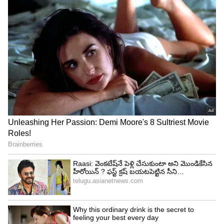
4
8
Image Credit :
Instagram
దివ్యేందు శర్మ
బాలీవుడ్ స్టార్ నటుడు దివ్యేందు శర్మ కూడా 'పెద్ది'
సినిమాలో ఒక ముఖ్యమైన పాత్రలో కనిపించనున్నారు.
బాలీవుడ్‌లో ఎన్నో సినిమాలు, వెబ్ సిరీస్‌లలో నటించిన
దివ్యేందు, ఈ సినిమా కోసం 7 కోట్ల రూపాయల ఫీజు
తీసుకున్నారట.