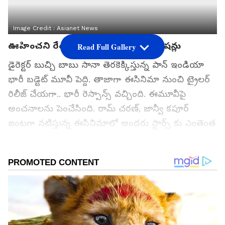
Image Credit :
Asianet News
ఊహించని రేంజ్ లో పెద్ది స్టార్స్ రెమ్యునరేషన్లు
Read Full Gallery
డైరెక్టర్ బుచ్చి బాబు సానా తెరకెక్కిస్తున్న పాన్ ఇండియా
భారీ బడ్టెట్ మూవీ పెద్ది. తాజాగా ఈసినిమా నుంచి ట్రైలర్
రిలీజ్ చేయగా.. భారీ రెస్పాన్స్ వచ్చింది. ఈమూవీపై
అంచనాలను పెంచేసింది. రామ్ చరణ్, జాన్వీ కపూర్
జంటగా నటిస్తున్న ఈసినిమాలో అందరు స్టార్స్ కు ఎంతెంత
రెమ్యూనరేషన్ ఇచ్చారో తెలుసా? దాదాపు 300 కోట్ల బడ్జెట్
తో రూపొందిన ఈ సినిమాలో ఎక్కువ రెమ్యునరేషన్
అందుకున్నది ఎవరు?
గూగుల్‌లో ఆసక్తికరమైన సమాచారం కోసం ఏసియానెట్ తెలుగు
ను మీ ఫ్రిఫర్డ్ సోర్స్ గా ఎంచుకోండి