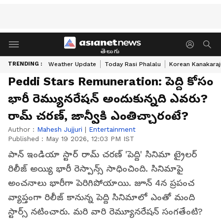
తెలుగు
TRENDING :
Weather Update
Today Rasi Phalalu
Korean Kanakaraj
Peddi Stars Remuneration: పెద్ది కోసం
భారీ రెమ్యునరేషన్ అందుకున్నది ఎవరు?
రామ్ చరణ్, జాన్వీకి ఎంతిచ్చారంటే?
Author :
Mahesh Jujjuri
|
Entertainment
Published :
May 19 2026, 12:03 PM IST
పాన్ ఇండియా స్టార్ రామ్ చరణ్ 'పెద్ది' సినిమా ట్రైలర్
రిలీజ్ అయ్యి భారీ రెస్పాన్స్ సాధించింది. సినిమాపై
అంచనాలు భారీగా పెరిగిపోయాయి. జూన్ 4న ప్రపంచ
వ్యాప్తంగా రిలీజ్ కానున్న పెద్ది సినిమాలో ఎంతో మంది
స్టార్స్ నటించారు. మరి వారి రెమ్యూనరేషన్ సంగతేంటి?