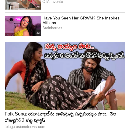
5
8
Image Credit :
Instagram
జగపతి బాబు
జగపతి బాబు 'పెద్ది' సినిమాలో పూర్తి భిన్నమైన పాత్రలో
కనిపించబోతున్నారు. ఈ సినిమాలో ఆయన లుక్ కూడా
చాలా కొత్తగా ఉంటుందని, గుర్తుపట్టడం కష్టమని
అంటున్నారు. ఈ సినిమా కోసం ఆయనకు 5 కోట్ల
రూపాయల వరకూ పారితోషికం అందుకున్నట్టు సమాచారం.