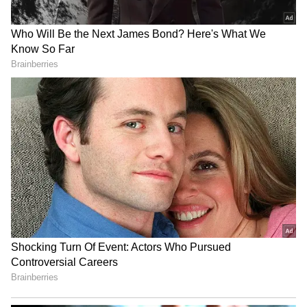
చరణ్ పక్కన హీరోయిన్‌గా నటిస్తుంది. ఈ మూవీలో
నటించినందుకు ఆమె 6 కోట్ల వరకూ రెమ్యునరేషన్
అందుకున్నట్టు సమాచారం. దీనికి ముందు ఆమె 'దేవర' అనే
సౌత్ సినిమాలో కనిపించారు. పెద్ది తరువాత జాన్వీ దేవర
2లో నటించబోతుంది.