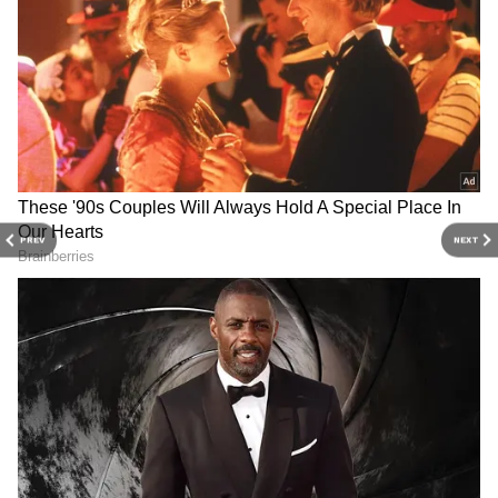
Roja Selvamani daughter: చరిత్ర సృష్ణించిన రోజా
కూతురు, అమెరికాలో అన్షు మాలిక కు అరుదైన
గౌరవం
100 కోట్ల క్లబ్‌లో సూర్య ఆరో సినిమా.. లిస్టులో ఇంకా ఏ
మూవీస్ ఉన్నాయంటే?
3
8
PREV
NEXT
Image Credit :
Instagram
జాన్వీ కపూర్
జాన్వీ కపూర్ బాలీవుడ్‌తో పాటు సౌత్ సినిమాల్లోనూ
వరుసగా నటిస్తూ బిజీగా ఉంది. 'పెద్ది' సినిమాలో ఆమె రామ్