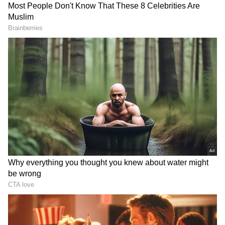
Image Credit :
Instagram
రామ్ చరణ్
అందరూ ఎంతో ఆసక్తిగా ఎదురుచూస్తున్న పెద్ది సినిమా
కోసం స్టార్ల రెమ్యూనరేషన్ వివరాలు బయటకు వచ్చాయి.
ఈ సినిమాలో నటించినందుకు రామ్ చరణ్ ఏకంగా 100
కోట్ల రూపాయలకు పైగా రెమ్యునరేషన్ తీసుకున్నారట. ఇది
ఆయన కెరీర్‌లోనే అత్యధికం. దీనికి ముందు RRR ,గేమ్
ఛేంజర్ సినిమాల కోసం ఆయన 50 కోట్ల వరకూ ఛార్జ్
చేశారని తెలుస్తోంది.
Related Articles