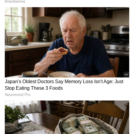
Image Credit :
Instagram
Worldwide Total Crosses Rs 322 Crore
ఇటీవల కలెక్షన్లు తగ్గినప్పటికీ, 'పెద్ది' సినిమా థియేటర్లలో
విజయవంతంగానే నడుస్తోంది. ఈ చిత్రం ఇప్పటి వరకు
ఇండియాలో రూ. 228 కోట్ల నెట్ వసూళ్లు సాధించింది.
ఇండియా గ్రాస్ కలెక్షన్ రూ. 270.05 కోట్లుగా ఉంది.
15వ రోజు అంతర్జాతీయంగా రూ. 15 లక్షలు వసూలు
చేయడంతో, ఓవర్సీస్ గ్రాస్ వసూళ్లు రూ. 52.60 కోట్లకు
చేరాయి. ఈ నంబర్లతో, 'పెద్ది' ప్రపంచవ్యాప్త గ్రాస్ కలెక్షన్ రూ.
322.65 కోట్లకు చేరి, ఈ సంవత్సరంలో చెప్పుకోదగ్గ
బాక్సాఫీస్ హిట్‌గా నిలిచింది.