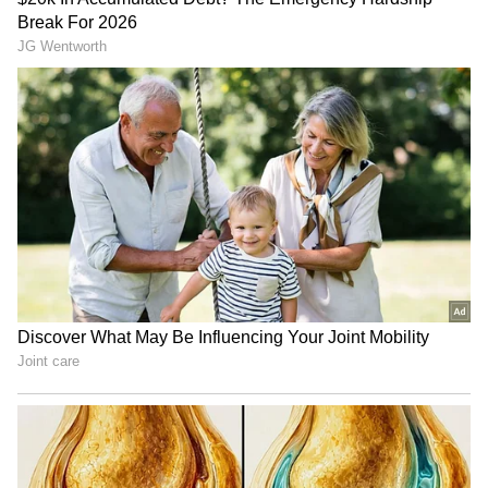
Raghavendra Rao: ఈ వయసులో ఇవేం పనులు,
దర్శకేంద్రుడిపై మండిపడుతున్న నెటిజన్లు
Venkatesh: చిరంజీవి, వెంకటేష్ మధ్య భారీ
బాక్సాఫీస్ వార్, సంక్రాంతి పోరులో సీనియర్ హీరోలు
3
3
Image Credit :
Asianet News
Telugu Markets Remain The Film’s Strongest
Support