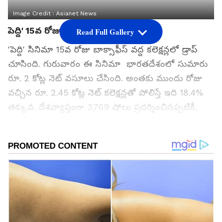
Image Credit :
Asianet News
పెద్ది' 15వ రోజు బాక్సాఫీస్..
Read Full Gallery
'పెద్ది' సినిమా 15వ రోజు బాక్సాఫీస్ వద్ద కలెక్షన్లలో డ్రాప్
చూసింది. గురువారం ఈ సినిమా భారతదేశంలో సుమారు
రూ. 2 కోట్ల నెట్ వసూలు చేసింది. అంతకు ముందు రోజు
వచ్చిన రూ. 2.45 కోట్ల నెట్ కలెక్షన్లతో పోలిస్తే ఇది 18.4%
తక్కువ. దేశవ్యాప్తంగా 3,769 షోలు ప్రదర్శించినప్పటికీ,
మేకర్స్ కొత్తగా యాడ్ చేసిన సీన్స్ కూడా ప్రేక్షకులను
థియేటర్లకు వెంటనే రప్పించలేకపోయాయి. మూడో వారంలో
సినిమా ప్రదర్శన, మంచి ఓపెనింగ్స్ తర్వాత సహజంగానే
నెమ్మదించింది.
గూగుల్‌లో ఆసక్తికరమైన సమాచారం కోసం ఏసియానెట్ తెలుగు
ను మీ ఫ్రిఫర్డ్ సోర్స్ గా ఎంచుకోండి