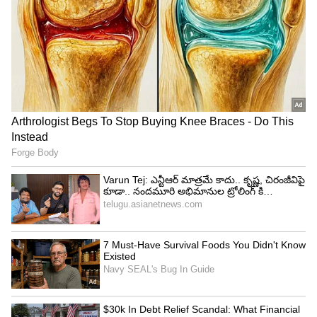
గురువారం నాడు థియేటర్ ఆక్యుపెన్సీ సాధారణంగానే
ఉంది. తెలుగు వెర్షన్‌కు 16.88% ఆక్యుపెన్సీ నమోదు కాగా,
హిందీ వెర్షన్‌కు 11.21% నమోదైంది.
ఆంధ్రప్రదేశ్, తెలంగాణ రాష్ట్రాలు సినిమా ఆదాయంలో కీలక
పాత్ర పోషిస్తున్నాయి. 15వ రోజున ఈ రెండు రాష్ట్రాల నుంచి
రూ. 1.65 కోట్ల గ్రాస్ వచ్చింది. కర్ణాటక నుంచి రూ. 25 లక్షల
గ్రాస్, తమిళనాడు నుంచి రూ. 8 లక్షలు వచ్చాయి. మిగిలిన
భారతదేశం నుంచి రూ. 32 లక్షల గ్రాస్ వసూలైంది. దీంతో
15వ రోజు మొత్తం గ్రాస్ కలెక్షన్ రూ. 2.30 కోట్లుగా
నమోదైంది.
ఇంతలో, మేకర్స్ సోషల్ మీడియా ద్వారా 5 నిమిషాల 56
సెకన్ల కొత్త ఫుటేజ్‌ను జోడించినట్లు అధికారికంగా
ప్రకటించారు. మూడో వారంలో రిపీట్ ఆడియన్స్‌ను
ఆకర్షించడమే దీని లక్ష్యం.