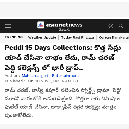
తెలుగు
TRENDING :
Weather Update
Today Rasi Phalalu
Korean Kanakaraj
Peddi 15 Days Collections: కొత్త సీన్లు
యాడ్ చేసినా లాభం లేదు, రామ్ చరణ్
పెద్ది కలెక్షన్స్ లో భారీ డ్రాప్..
Author :
Mahesh Jujjuri
|
Entertainment
Published :
Jun 20 2026, 06:34 AM IST
రామ్ చరణ్, జాన్వీ కపూర్ నటించిన స్పోర్ట్స్ డ్రామా 'పెద్ది'
మూడో వారంలోకి అడుగుపెట్టింది. కొత్తగా ఆరు నిమిషాల
ఫుటేజ్ యాడ్ చేసినా, బాక్సాఫీస్ దగ్గర కలెక్షన్లు మాత్రం
పుంజుకోలేదు.