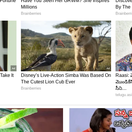
ేట్..?
వి సరసన నటించే హీరోయిన్ పేరును అధికారికంగా
మరింత పెరిగింది. అయితే రెండో షెడ్యూల్ పూర్తయ్యేలోపు
విఎన్ ప్రొడక్షన్స్ ప్రణాళిక సిద్ధం చేస్తోందని సమాచారం. అంతే
తుండటంతో... అగస్ట్ 22 చిరంజీవి బర్త్ డే నాటికి అదిరిపోయే
భావిస్తున్నారట. ఈసినిమా రిలీజ్ సంక్రాంతికి కన్ ఫామ్
ెడీ అవుతున్నట్టు సమాచారం.