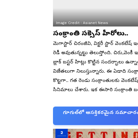
Image Credit :
Asianet News
సంక్రాంతి సక్సెస్ హీరోలు..
మెగాస్టార్ చిరంజీవి, విక్టరీ స్టార్ వెంకటేష్
రెడీ అవుతున్నట్టు తెలుస్తోంది. చిరు,వెంకీ 
బ్లాక్ బస్టర్ హిట్లు కొట్టిన సందర్భాలు
విజేతలుగా నిలుస్తున్నారు. ఈ ఏడాది సంక్
కొట్టగా.. గత రెండు సంక్రాంతులకు వెంకటేష్ 
సినిమాలు చేశారు. ఇక ఈసారి సంక్రాంతి బర
గూగుల్‌లో ఆసక్తికరమైన సమాచారం కో
2