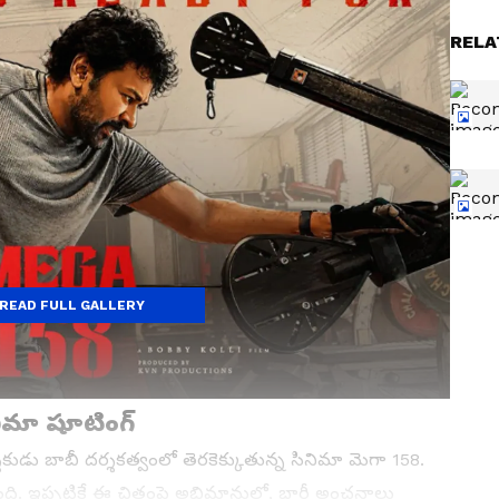
RELA
READ FULL GALLERY
నిమా షూటింగ్
 దర్శకుడు బాబీ దర్శకత్వంలో తెరకెక్కుతున్న సినిమా మెగా 158.
ది. ఇప్పటికే ఈ చిత్రంపై అభిమానుల్లో, భారీ అంచనాలు