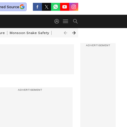
red Source
ure
Monsoon Snake Safety
Akkineni Nageswara Rao
IRCTC Tour Pac