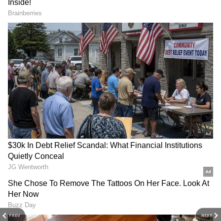
ఆతర్వాత సీన్ లో డాక్టర్ బాబు, వంటలక్క ఇద్దరు ఇంద్రుడు
ఇంటికి వస్తారు. అక్కడ ఆ ఇంటికి టూలేట్ బోర్డు చూసి
హడలిపోతారు. ఏమైంది అని ఇంటి ఓనర్ ని అడిగితే రాత్రికి
రాత్రే ఇల్లు కాళీ చేసి వెళ్లిపోయారు.. మీరు ఇంటికి కోసం
వచ్చారా ఒకసారి చూసి రండీ.. అద్దె గురించి మాట్లాడదాం
అని ఇంటి ఓనర్ వెళ్ళిపోతాడు.. ఇంకా వంటలక్క ఏడుపు
మొదలెడుతుంది.. వాళ్ళు శౌర్యని ఎక్కడ ఇవ్వాలో అని
ఇల్లు ఖాళీ చేసి వెళ్లిపోయారు అని లబోదిబో అని
ఏడుస్తుంది. కార్తీక్ ఇల్లు చూద్దాం పద ఏదైనా ఆచూకీ
దొరుకుతుందేమో అని లోపలికి వెళ్తారు.
PREV
NEXT