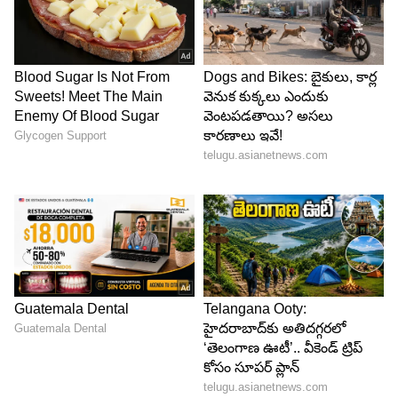
నువ్వు ఏం తప్పు చెయ్యలేదు.. డాక్టర్ బాబు దైర్యం చెప్తాడు.
ఇప్పుడు వాళ్ళను ఎక్కడని వెతకాలి అని బాధ పడితే నేను
తీసుకొస్తాను శౌర్యను నువ్వు ఏడవకు అని చెప్తాడు. తర్వాత
సీన్ లో ఇంద్రుడు, చంద్రమ్మ, శౌర్య ముగ్గురు ఆటోలో
వెళ్తారు. అమ్మానాన్నను వెతుకుతాం కదా అని శౌర్య అంటే
ఖచ్చితంగా వెతుకుతాం అని అంటారు. మరో సీన్ లో
వంటలక్క గుడిలో ఇంద్రుడు, చంద్రమ్మ సీన్స్ అన్ని గుర్తు
తెచ్చుకొని గుడిలో గంటలు కొడుతూనే ఉంటుంది. ఇంటికి
పద దీప అని డాక్టర్ బాబు చెప్పిన నేను తప్పు చేశాను
డాక్టర్ బాబు అంటూ కన్నీళ్లు పెడుతుంది. దాదాపు ఒక
పదినిమిషాలు పాటు అవే సీన్స్, అవే ఏడుపులు.