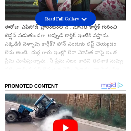
Read Full Gallery
ఈరోజు ఎపిసోడ్ ప్రారంభంలోనే.. మోనిత కార్తీక్ గురించి
టెన్షన్ పడుతుండగా అప్పుడే కార్తీక్ ఇంటికి వస్తాడు.
ఎక్కడికి వెళ్ళావు కార్తీక్? ఫోన్ ఎందుకు లిఫ్ట్ చెయ్యడం
లేదు అంటే.. దుర్గ గారు ఇంట్లో లేరా మోనిత నాపై ఇంత
ప్రేమ చూపిస్తున్నావు.. నీ ప్రేమ నిజం కాదని తెలిశాక నువ్వు
నటించాల్సిన పని లేదంటూ చెప్పి వెళ్తాడు.. నా ప్రేమ నిజం
కదా ఆలా ఎలా అంటావ్ కార్తీక్ అని నీకు గతం గుర్తొచ్చిన
గుర్తు రాకపోయినా నాకు సంబంధం లేదు నా పంతం
చూపిస్తాను అంటూ మోనిత నిర్ణయం తీసుకుంటుంది.
గూగుల్‌లో ఆసక్తికరమైన సమాచారం కోసం ఏసియానెట్ తెలుగు
ను మీ ఫ్రిఫర్డ్ సోర్స్ గా ఎంచుకోండి