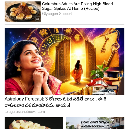
చేశానంటూ బాధ పడుతుంది.
4
5