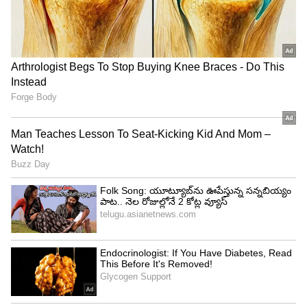
5
మనం వస్తామని తెలిసే రాత్రికి రాత్రి వెళ్లిపోయారు డాక్టర్
బాబు అంటూ ఇల్లు అంత వెతుకుతారు.. అక్కడే శౌర్య
మెచ్యూర్ ఫంక్షన్ ఫోటో చూసి షాక్ అవుతారు. నా శౌర్య
డాక్టర్ బాబు ఇక్కడే ఉందని చెప్పను కదా అని వంటలక్క
కన్నీళ్లు పెడుతుంది. ఆ మాటలు విన్న డాక్టర్ బాబు గతంలో
జరిగినవి అన్ని గుర్తు చేసుకుంటారు. నువ్వు బట్టలు నగలు
కొనిచ్చేసరికి వాళ్ళు శౌర్యను తీసుకెళ్లిపోయారు అని డాక్టర్
బాబు అంటాడు. వంటలక్క ఆగకుండా కన్నీళ్లు పెడుతూ
ఇంద్రుడు, చంద్రమ్మ చేసిన పనులు గుర్తు తెచ్చుకొని తప్పు