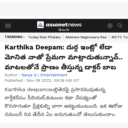
తెలుగు
TRENDING :
Today Rasi Phalalu
Akkineni Nageswara Rao
IRCTC To
Karthika Deepam: దుర్గ ఇంట్లో లేడా
మోనిత నాతో ప్రేమగా మాట్లాడుతున్నావ్..
మాటలతోనే ప్రాణం తీస్తున్న డాక్టర్ బాబ
Author :
Navya G
|
Entertainment
Published :
Nov 08 2022, 09:28 AM IST
Karthika deepam:బుల్లితెరపై ప్రసారమవుతున్న
కార్తీకదీపం సీరియల్,కుటుంబ కథా నేపథ్యంతో
కొనసాగుతూ ప్రేక్షకుల్ని బాగా ఆకట్టుకుంటుంది. ఇక ఈరోజు
నవంబర్ 8వ తేదీన ఏం జరుగుతుందో తెలుసుకుందాం.