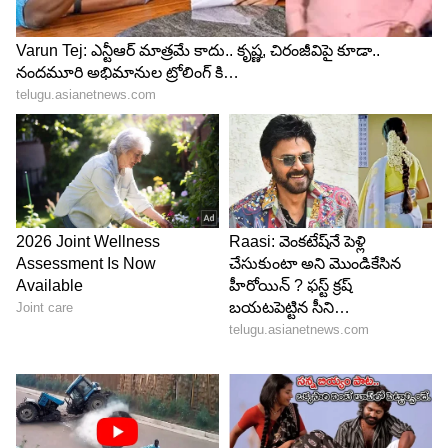
ఈరోజు ఫ్రెండ్ షిప్ డే సందర్భంగా తన స్నేహితులతో కలిసి
థాయిలాండ్ లో ఎంజాయ్ చేసిన ఓ వీడియోను
అభిమానులతో పంచుకుంది. ఆ రోజులు ఎప్పుడూ
గుర్తుండిపోతాయని చెప్పింది. థాయిలాండ్ లోని కో
స్యామ్యూయ్ లో రచ్చచేసిన ఫొటోలను కూడా షేర్
చేసుకుంది.