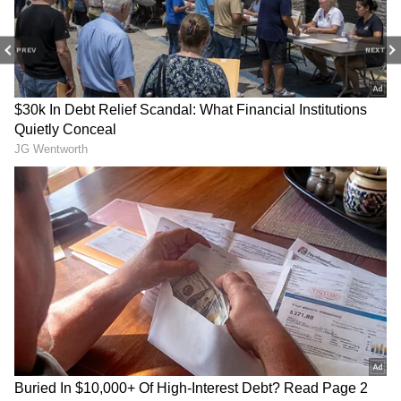
PREV
NEXT
3
6
ఈ ముద్దుగుమ్మ మెగాస్టార్ చిరంజీవికి చెల్లెలిగా ‘భోళా
శంకర్’ మూవీలో కనిపించనుంది. ఈ సినిమా ఆగస్టు 11న
విడుదల కానుంది. ఈ సందర్బంగా కుదిరినప్పుడల్లా
ఇంటర్వ్యూలో ఇస్తోంది. తాజాగా మాట్లాడుతూ తన ఫ్రెండ్స్
గురించి ఇంట్రెస్టింగ్ కామెంట్స్ చేసింది.