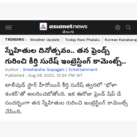
తెలుగు
TRENDING :
Weather Update
Today Rasi Phalalu
Korean Kanakaraj
స్నేహితుల దినోత్సవం.. తన ఫ్రెండ్స్
గురించి కీర్తి సురేష్ ఇంట్రెస్టింగ్ కామెంట్స్..
Author :
Sreeharsha Gopagani
|
Entertainment
Published :
Aug 06 2023, 12:24 PM IST
టాలీవుడ్ స్టార్ హీరోయిన్ కీర్తి సురేష్ త్వరలో ‘భోళా
శంకర్’తో అలరించబోతోంది. ఇక ఈరోజు ఫ్రెండ్ షిప్ డే
సందర్భంగా తన స్నేహితుల గురించి ఇంట్రెస్టింగ్ కామెంట్స్
చేసింది.