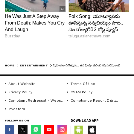
6
6
HOME
ENTERTAINMENT
స్నేహితుల దినోత్సవం.. తన ఫ్రెండ్స్ గురించి కీర్తి సురేష్ ఇంట్రెస్టింగ్ కామెంట్స్..
About Website
Terms Of Use
Privacy Policy
CSAM Policy
Complaint Redressal - Website
Compliance Report Digital
Investors
మలయాళం చిత్రాల నుంచి తమిళం, తెలుగులో వరుస
FOLLOW US ON
DOWNLOAD APP
సినిమాలు చేసిన కీర్తి సురేష్ త్వరలో బాలీవుడ్ కూ ఎంట్రీ
ఇవ్వనుందని అంటున్నారు. బాలీవుడ్ స్టార్ వరుణ్ ధావన్