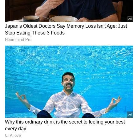
2
6
సినిమాల పరంగా కీర్తి సురేష్ చాలా జాగ్రత్తలు
వహిస్తుంటుంది. తన పాత్రకు ప్రాధాన్యత ఉంటేనే ఓకే
చెబుతుంటుంది. చివరిగా తెలుగులో ’సర్కారు వారి పాట’