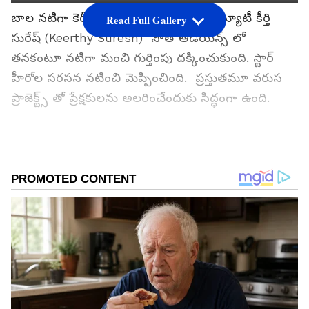
బాల నటిగా కెరీర్ ను ప్రారంభించిన తమిళ బ్యూటీ కీర్తి
Read Full Gallery
సురేష్ (Keerthy Suresh) సౌత్ ఆడియెన్స్ లో
తనకంటూ నటిగా మంచి గుర్తింపు దక్కించుకుంది. స్టార్
హీరోల సరసన నటించి మెప్పించింది. ప్రస్తుతమూ వరుస
ప్రాజెక్ట్స్ తో ప్రేక్షకులను అలరించేందుకు సిద్ధంగా ఉంది.
గూగుల్‌లో ఆసక్తికరమైన సమాచారం కోసం ఏసియానెట్ తెలుగు
ను మీ ఫ్రిఫర్డ్ సోర్స్ గా ఎంచుకోండి