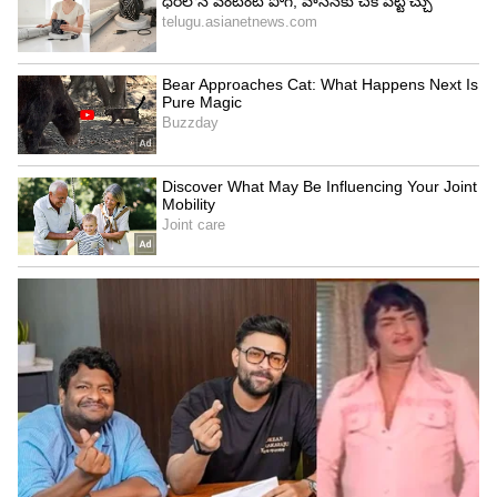
తను చాలా మంది ఫ్రెండ్స్ ఉన్నారని, మేల్స్ లోనూ మంచి
స్నేహితులు ఉన్నారని తెలిపింది. తన కెరీర్ లో ముందుకు
వెళ్లడానికి వారు ఎప్పుడూ సహకరిస్తూనే ఉంటారని
చెప్పుకొచ్చింది. వారి ప్రోత్సాహం ఎప్పుడూ ఉంటుందంది.
అందుకే సమయం ఉన్నప్పుడల్లా ఫ్రెండ్స్ తో కలిసి వెకేషన్లకు
వెళ్తుంటానని చెప్పింది.
5
6