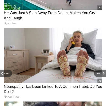
PREV
NEXT
Related Articles
Karthika Deepam 2 Today Episode:బిగ్ ట్విస్ట్-
దీపే అసలైన వారసురాలని తెలుసుకున్న పారు-ఏం