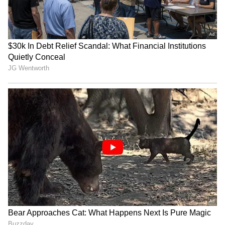
ఎసరు పెట్టావా అంటుంది పారు. మరి ఈ చిల్లర డబ్బులు
మనకెందుకు గ్రానీ.. ఈ ఆస్తి మొత్తం నాది కావాలి. బావ నా
సొంతం కావాలి అంటుంది జ్యోత్స్న.
మళ్లీ పాత పాటే పాడతావేంటే అంటుంది పారు. నేను
సీఈఓగా ఉండటం కోసం అబద్ధం చెప్పాను. ఈ ఆస్తి నాదే,
బావ నా వాడే అంటుంది జ్యోత్స్న. నాకు అన్నింటికి అడ్డం
దీపే. తనని లేకుండా చేయాలి అంటుంది జ్యోత్స్న. ఇది ఏదో
తప్పుచేసేలా ఉంది నా మనుమరాలిని ఎలా కాపాడుకోవాలి
అని మనసులో అనుకుంటుంది పారు.