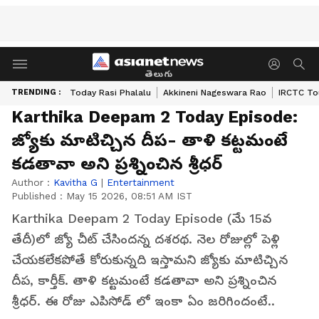
తెలుగు
TRENDING :
Today Rasi Phalalu
Akkineni Nageswara Rao
IRCTC To
Karthika Deepam 2 Today Episode:
జ్యోకు మాటిచ్చిన దీప- తాళి కట్టమంటే
కడతావా అని ప్రశ్నించిన శ్రీధర్
Author :
Kavitha G
|
Entertainment
Published :
May 15 2026, 08:51 AM IST
Karthika Deepam 2 Today Episode (మే 15వ
తేదీ)లో జ్యో చీట్ చేసిందన్న దశరథ. నెల రోజుల్లో పెళ్లి
చేయకలేకపోతే కోరుకున్నది ఇస్తామని జ్యోకు మాటిచ్చిన
దీప, కార్తీక్. తాళి కట్టమంటే కడతావా అని ప్రశ్నించిన
శ్రీధర్. ఈ రోజు ఎపిసోడ్ లో ఇంకా ఏం జరిగిందంటే..