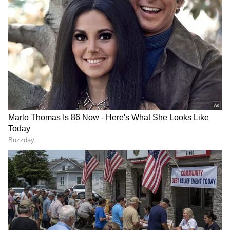
చేయబోతోంది?
Karthika Deepam 2 Today Episode: పారుతో
కలిసి జ్యో కొత్త ప్లాన్- కార్తీక్ కి బిగ్ షాక్- సీఈఓగా జ్యో
3
8
Image Credit :
Jiohotstar
జ్యో, పారు సెలెబ్రేషన్
మరోవైపు జ్యోత్స్న, పారిజాతం వారి గెలుపును సెలబ్రేట్
చేసుకుంటారు. నాకు కావాల్సింది సీఈఓ పోస్టు కాదు గ్రానీ..
ఛైర్మన్ పోస్టు అంటుంది జ్యోత్స్న. ఏకంగా తాత పోస్టుకే