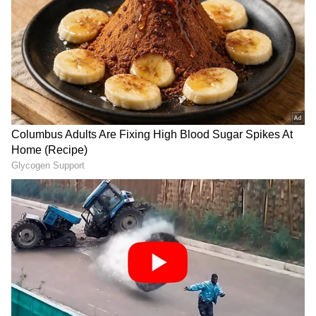
Image Credit :
Jiohotstar
జ్యో చీటింగ్
తర్వాత దశరథ, కార్తీక్ మాట్లాడుకుంటారు. జ్యోత్స్న చాలా
తెలివిగా అందరిని చీట్ చేసింది. నెల్లూరు బ్రాంచ్ లో అసలు
ఏ ప్రాబ్లెం లేదు. చిన్న సమస్యను పెద్దది చేసి చూపించి ఫోన్
చేయించింది అని చెప్తాడు దశరథ. అత్తను ఎమోషనల్ గా
లాక్ చేసింది. అత్త కోసం తాత మనసు మార్చుకున్నాడు.
నన్ను మీటింగ్ లో లేకుండా చేసింది అంటాడు కార్తీక్. ఇది
తాత్కాలికమే కదా.. కొత్త సీఈఓను తీసుకువస్తే సమస్య
పరిష్కారం అవుతుంది అంటాడు దశరథ.