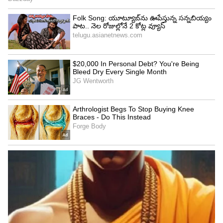
4
8
Image Credit :
Jiohotstar
జ్యోకు మాటిచ్చిన దీప
కార్తీక్, దీప ఇంటికి వెళ్లడానికి రెడీ అవుతుంటారు. ఎక్కడికి
అనుకుంటూ వస్తుంది జ్యోత్స్న. మాకు ఇల్లు, పిల్లలు,