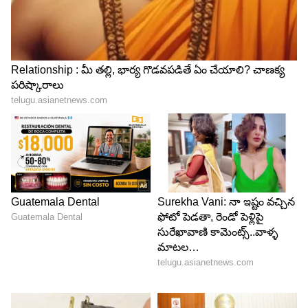
సంపారం ఉంది త్వరగా వెళ్లాలి. ఇలాంటివి నీకు అర్థం
కాదులే అంటుంది దీప. మీలాంటి ఆదర్శ దంపతులను అర్థం
చేసుకోవడం అంత తేలికేం కాదు అంటుంది జ్యోత్స్న. నెల
రోజుల్లో నా పెళ్లి చేస్తామని మాటిచ్చారు. చేయకపోతే ఏం
చేస్తారు అంటుంది జ్యోత్స్న.
కచ్చితంగా పెళ్లి జరుగుతుంది అంటుంది దీప. మీరు
ఓడిపోతే ఏం చేస్తారో అది చెప్పు అంటుంది జ్యోత్స్న. నువ్వు
ఏది అడిగితే అది ఇస్తామని మాటిస్తుంది దీప. ఆ మాటను
శ్రీధర్ చాటుగా వింటాడు. ఆ తర్వాత దీప, కార్తీక్ లను తానే
డ్రాప్ చేస్తానని శ్రీధర్ ని వెళ్లిపోమంటుంది జ్యోత్స్న.
5
8