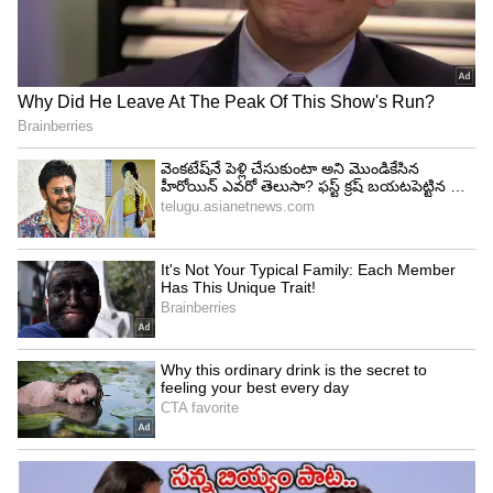
స్నేహబంధాన్ని చూసి అభిమానులు మురిసిపోయారు.
అయితే ‘ఆర్ఆర్ఆర్‘ ప్రమోషన్స్ సమయంలో ఎన్టీఆర్ చరణ్
కు సబంధించిన సీక్రెట్ ను రివీల్ చేశారు.
5
6
అందేంటో కాదు... చరణ్ కొత్త వ్యక్తులను కలిసినప్పుడు వారి
పేర్లను చెబితే మొదటిసారికే గుర్తుపెట్టుకోవడం కష్టమంట.
అయితే వారిని మళ్లీ పిలవాల్సి వస్తే వారి పేరుతో కాకుండా
రకరకాల పేర్లతో పిలుస్తారని చెప్పుకొచ్చారు.