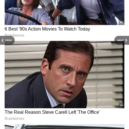
6
PREV
NEXT
ఎన్టీఆర్, రామ్ చరణ్ బెస్ట్ ఫ్రెండ్స్ అనే విషయం
‘ఆర్ఆర్ఆర్’తో బయటికి వచ్చింది. ఈ సినిమా ప్రమోషన్స్
లో వీరిద్దరూ ఎంతో క్లోజ్ గా, దగ్గరిగా మాట్లాడుకోవడం చూసి
అంతా ఆశ్చర్యపోయారు.