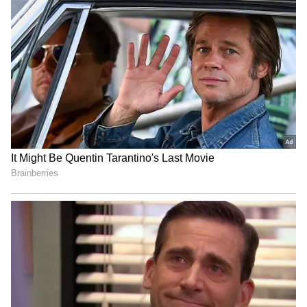
4
6
ఏదేమైనా తమ అభిమాన హీరోలు కలిసి ఉండటం, వారి