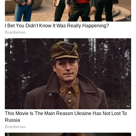
2
6
అయితే, RRR చిత్రంతోనే రామ్ చరణ్ కు సంబంధించిన ఓ
టాప్ సీక్రెట్ ను తారక్ రివీల్ చేయడం ఆసక్తికరంగా
మారింది. ఇప్పుడు మళ్లీ చెర్రీ పేరు నెట్టింట మారుమోగడంతో
ఆ వీడియో వైరల్ గా మారింది.