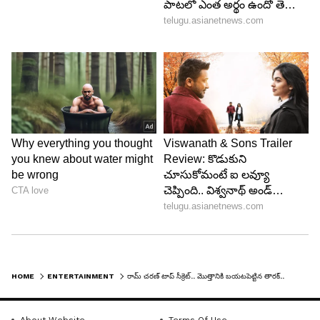
ఎన్టీఆర్ చెబుతున్న సందర్భంలో చెర్రీ కూడా పక్కనే
ఉండటం గమనార్హం. ఈరోజుల్లో ఏ హీరో గురించైనా వీక్
పాయింట్లు చెబుతుంటూ ఫైర్ అవుతున్న రోజుల్లో.. తారక్
అలా చెప్పిన చరణ్ ఫన్నీగా తీసుకోవడం ఆసక్తికరమైన
విషయం. నెక్ట్స్ ‘ఆర్సీ16’లో నటించబోతున్నారు. రీసెంట్
గానే సినిమా ప్రారంభమైంది.
LATEST VIDEOS
HOME
ENTERTAINMENT
రామ్ చరణ్ టాప్ సీక్రెట్.. మొత్తానికి బయటపెట్టిన తారక్.. ఏంటో తెలుసా?
About Website
Terms Of Use