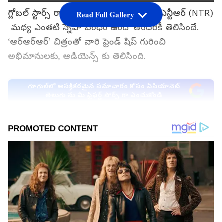
గ్లోబల్ స్టార్స్ రామ్ చరణ్ (Ram Charan), ఎన్టీఆర్ (NTR)
Read Full Gallery
మధ్య ఎంతటి స్నేహ బంధం ఉందో అందరికీ తెలిసిందే.
‘ఆర్ఆర్ఆర్’ చిత్రంతో వారి ఫ్రెండ్ షిప్ గురించి
అభిమానులకు, ఆడియెన్స్ కు తెలిసింది.
గూగుల్‌లో ఆసక్తికరమైన సమాచారం కోసం ఏసియానెట్
తెలుగు ను మీ ఫ్రిఫర్డ్ సోర్స్ గా ఎంచుకోండి