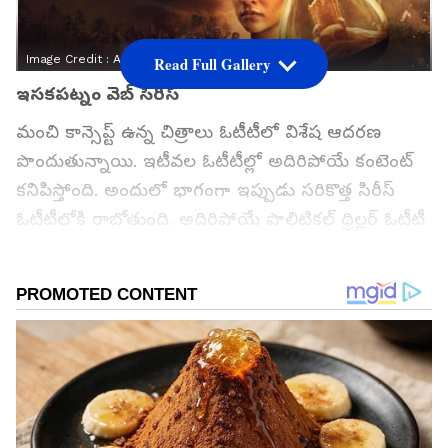
Image Credit :
Asianet News
Read Full Gallery
ఇసకపట్నం వెబ్‌ సిరీస్‌
మంచి కాన్సెప్ట్ ఉన్న చిత్రాలు ఓటీటీలో విశేష ఆదరణ
పొందుతున్నాయి. ఇటీవల ఓటీటీల్లో అదిరిపోయే కంటెంట్‌
కనిపిస్తోంది. అందులో భాగంగా ఇప్పుడు సరికొత్త సిరీస్‌
ఓటీటీలోకి రాబోతుంది. అదిరిపోయే పొలిటికల్‌ థ్రిల్లర్‌ ఓటీటీ
ఆడియెన్స్ ని అలరించేందుకు వస్తోంది. అదే `ఇసకపట్నం`.
ఐశ్వర్యా రాజేష్‌, సముద్రఖని ప్రధాన పాత్రలో నటించిన ఈ
సిరీస్‌లో సునీల్‌, నరేష్‌ అగస్త్య, సుధాకర్‌ కోమాకుల వంటి
వారు ఇతర పాత్రలు పోషిస్తున్నారు.
గూగుల్‌లో ఆసక్తికరమైన సమాచారం కోసం ఏసియానెట్ తెలుగు
ను మీ ఫ్రిఫర్డ్ సోర్స్ గా ఎంచుకోండి