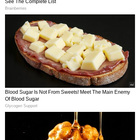
Image Credit :
Asianet News
ఇసకపట్నం వెబ్‌ సిరీస్‌ ట్రైలర్
ఇటీవల ఈ వెబ్‌ సిరీస్‌ ట్రైలర్‌ విడుదలైంది. ఇసకపట్నం
పోర్ట్ చుట్టూ ఈ మూవీ కథ తిరుగుతుంది. ఆ పోర్ట్ పై
అధికారం కోసం అటు తండ్రి, ఇటు కూతురు కన్నేస్తారు.
తండ్రి అనేక అఘాయిత్యాలకు పాల్పడి, దౌర్జన్యాలకు,
అక్రమాలకు పాల్పడి పోర్ట్ పై పట్టు సాధిస్తాడు. తనకు
అడ్డువచ్చిన వారి అంతు చూడటం తండ్రి నైజాం. ఆ
స్థానంలో సొంత కూతురు ఉన్నా వదిలిపెట్టడు. కూతురుకి
కూడా అలాంటిదే. తండ్రిని ఎదుర్కునేందుకు ఎత్తులకు పై
ఎత్తు వేస్తుంది. మరి ఈ ఆధిపత్య పోరులో విజయం ఎవరి
అనేది సిరీస్‌.