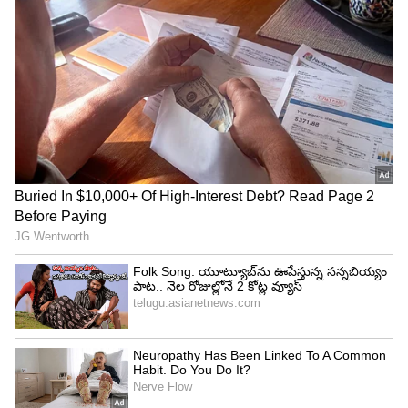
రాజకీయాలు, గ్యాంగ్ వార్స్, కుటుంబ విభేదాలు
ప్రధానాంశాలుగా కనిపిస్తున్నాయి. ముఖ్యంగా తండ్రి-
కూతురు మధ్య జరిగే పోరు ప్రధాన ఆకర్షణగా నిలుస్తుంది.
పట్టణంలో రాజకీయాలు, నేరాలు, వ్యాపారాలపై పూర్తి
ఆధిపత్యం చెలాయించే నాయుడికి, తన సొంత కూతురే పెద్ద
సవాలుగా మారుతుంది. తన జీవితాన్ని తన నిర్ణయాలతో
ముందుకు తీసుకెళ్లాలనుకునే భారతి, తండ్రికి ఎదురు
నిలబడటంతో కథ ఉత్కంఠభరితంగా సాగుతుంది. ట్రైలర్‌
ఆద్యంతం ఆకట్టుకుంది. యాక్షన్‌ డ్రామా ప్రధానంగా ఈ
మూవీ సాగబోతుందని తెలుస్తోంది.