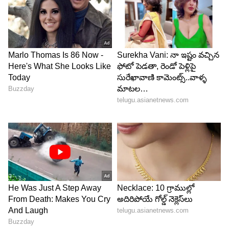
ఇది ప్రైమ్‌ వీడియోలో స్ట్రీమింగ్‌ కానుంది. జులై 2 నుంచి
ఓటీటీలో స్ట్రీమింగ్‌ కానున్నట్టు తాజాగా టీమ్‌ ప్రకటించింది.
గ్యారీ బీహెచ్ దర్శకత్వం వహించిన ఈ 7 ఎపిసోడ్‌ల
సిరీస్‌కు ప్రశాంత్ రాఘతి కథ అందించగా, తాజుద్దీన్
సయ్యద్ సంభాషణలు రాశారు. రాహుల్ తమడా, సైదీప్ రెడ్డి
బొర్రా తమడా మీడియా ప్రొడక్షన్స్ బ్యానర్‌పై నిర్మించారు. ఈ
సిరీస్‌లో సునీల్, నరేష్ అగస్త్య, మెరిన్ ఫిలిప్, సుధాకర్
కోమాకుల, రాజీవ్ కనకాల, మైమ్ గోపీ, రోహిణి, బెనర్జీ,
జ్వాల కోటి, రవి వర్మ, రాజా చెంబోలు తదితరులు కీలక
పాత్రల్లో నటించారు. జులై 2 నుంచి ప్రైమ్ వీడియోలో
తెలుగు, తమిళ, హిందీ భాషల్లో స్ట్రీమింగ్ కానుంది. అలాగే
15 భాషల్లో సబ్‌టైటిల్స్‌తో భారత్‌తో పాటు ప్రపంచవ్యాప్తంగా
240కు పైగా దేశాలు, ప్రాంతాల్లో అందుబాటులోకి రానుంది.
LATEST VIDEOS