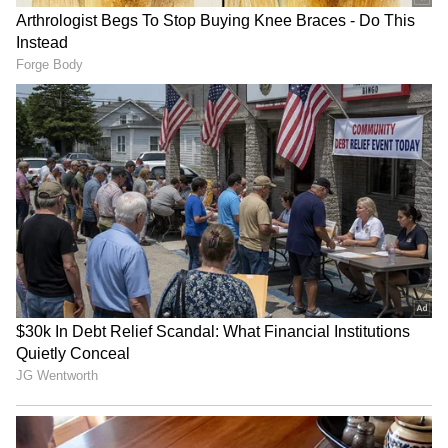
Sushmita: ఉపాసన చేసే వంటలపై సుస్మిత కొణిదెల
కామెంట్‌.. తన పిల్లలు మాత్రం వదిలిపెట్టరట
AK47 Release Date: ఆ వార్తలకు ఆదర్శ కుటుంబం
టీమ్‌ చెక్‌.. వెంకటేష్‌ మూవీ విడుదలయ్యేది అప్పుడే
3
4
Image Credit :
Asianet News
తండ్రి కూతురు మధ్య ఆధిపత్య పోరు
కల్పిత పోర్ట్ టౌన్ నేపథ్యంలో సాగే ఈ కథలో అధికారం,