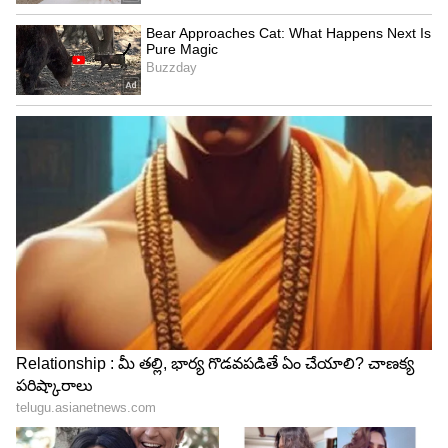
4
4
Image Credit :
Asianet News
ఇసకపట్నం ఓటీటీ స్ట్రీమింగ్‌ డేట్‌