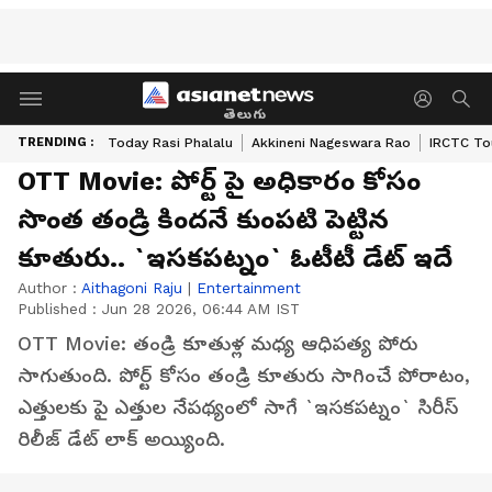
తెలుగు
TRENDING :
Today Rasi Phalalu
Akkineni Nageswara Rao
IRCTC To
OTT Movie: పోర్ట్ పై అధికారం కోసం
సొంత తండ్రి కిందనే కుంపటి పెట్టిన
కూతురు.. `ఇసకపట్నం` ఓటీటీ డేట్‌ ఇదే
Author :
Aithagoni Raju
|
Entertainment
Published :
Jun 28 2026, 06:44 AM IST
OTT Movie: తండ్రి కూతుళ్ల మధ్య ఆధిపత్య పోరు
సాగుతుంది. పోర్ట్ కోసం తండ్రి కూతురు సాగించే పోరాటం,
ఎత్తులకు పై ఎత్తుల నేపథ్యంలో సాగే `ఇసకపట్నం` సిరీస్‌
రిలీజ్‌ డేట్‌ లాక్ అయ్యింది.